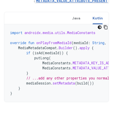
:
METADATA_VALUE_ATTRIBUTE_PRESENT
Java
Kotlin
import
androidx.media.utils.MediaConstants
override
fun
onPlayFromMediaId
(
mediaId
:
String
,
ex
MediaMetadataCompat
.
Builder
().
apply
{
if
(
isAd
(
mediaId
))
{
putLong
(
MediaConstants
.
METADATA_KEY_IS_ADV
MediaConstants
.
METADATA_VALUE_ATTR
}
// ...add any other properties you normall
mediaSession
.
setMetadata
(
build
())
}
}