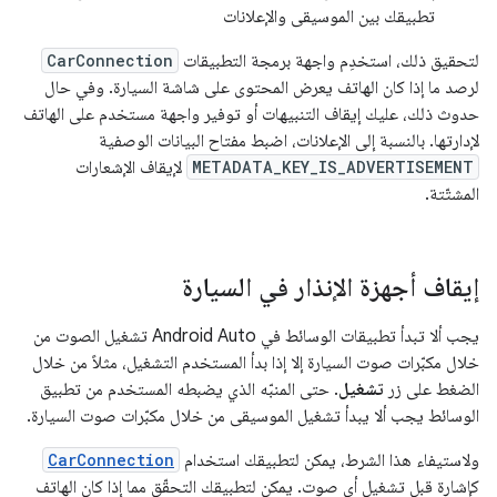
تطبيقك بين الموسيقى والإعلانات
لتحقيق ذلك، استخدِم واجهة برمجة التطبيقات
CarConnection
لرصد ما إذا كان الهاتف يعرض المحتوى على شاشة السيارة. وفي حال
حدوث ذلك، عليك إيقاف التنبيهات أو توفير واجهة مستخدم على الهاتف
لإدارتها. بالنسبة إلى الإعلانات، اضبط مفتاح البيانات الوصفية
METADATA_KEY_IS_ADVERTISEMENT
لإيقاف الإشعارات
المشتّتة.
إيقاف أجهزة الإنذار في السيارة
يجب ألا تبدأ تطبيقات الوسائط في Android Auto تشغيل الصوت من
خلال مكبّرات صوت السيارة إلا إذا بدأ المستخدم التشغيل، مثلاً من خلال
الضغط على زر
تشغيل
. حتى المنبّه الذي يضبطه المستخدم من تطبيق
الوسائط يجب ألا يبدأ تشغيل الموسيقى من خلال مكبّرات صوت السيارة.
ولاستيفاء هذا الشرط، يمكن لتطبيقك استخدام
CarConnection
كإشارة قبل تشغيل أي صوت. يمكن لتطبيقك التحقّق مما إذا كان الهاتف