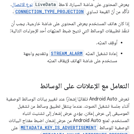
يعرض المحتوى على شاشة السيارة. لاحظ
LiveData
نوع الاتصال
.
تأكَّد من أنّ القيمة تساوي
CONNECTION_TYPE_PROJECTION
.
إذا كان هاتف المستخدم يعرض المحتوى على شاشة خارجية، يجب أن
تنفّذ تطبيقات الوسائط التي تتيح ضبط المنبّهات أحد الإجراءات التالية:
أوقِف المنبّه.
إعادة تشغيل المنبّه
STREAM_ALARM
وتقديم واجهة
مستخدم على شاشة الهاتف لإيقاف المنبّه
التعامل مع الإعلانات على الوسائط
تعرض Android Auto تلقائيًا إشعارًا عند تغيير بيانات الوسائط الوصفية
أثناء جلسة تشغيل الصوت. عندما ينتقل تطبيق وسائط من تشغيل
الموسيقى إلى عرض إعلان، يؤدي عرض إشعار إلى تشتيت انتباه
المستخدم. لمنع Android Auto من عرض إشعار، اضبط مفتاح البيانات
الوصفية للوسائط
METADATA_KEY_IS_ADVERTISEMENT
على