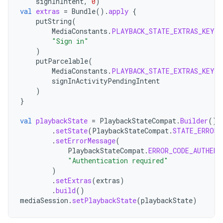
signInIntent
,
0
)
val
extras
=
Bundle
().
apply
{
putString
(
MediaConstants
.
PLAYBACK_STATE_EXTRAS_KEY_E
"Sign in"
)
putParcelable
(
MediaConstants
.
PLAYBACK_STATE_EXTRAS_KEY_E
signInActivityPendingIntent
)
}
val
playbackState
=
PlaybackStateCompat
.
Builder
()
.
setState
(
PlaybackStateCompat
.
STATE_ERROR
,
.
setErrorMessage
(
PlaybackStateCompat
.
ERROR_CODE_AUTHENT
"Authentication required"
)
.
setExtras
(
extras
)
.
build
()
mediaSession
.
setPlaybackState
(
playbackState
)