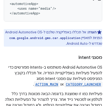
<uses
name="media"/>

הערה:
אל תכללו באפליקציה שלכם ל-Android Automotive OS
הפניות למאפיין
com.google.android.gms.car.application
שנדרש ל-Android Auto.
מסנני Intent
‫Android Automotive OS משתמש ב-Intents מפורשים כדי
להפעיל פעילויות באפליקציית המדיה. אל תכללו בקובץ
המניפסט פעילויות עם מסנני Intent מסוג
CATEGORY_LAUNCHER
או
ACTION_MAIN
.
פעילויות כמו זו שמוצגת בדוגמה הבאה מכוונות בדרך כלל
לטלפון או למכשיר נייד אחר. צריך להצהיר על הפעילויות האלה
במודול שבונה את אפליקציית הטלפון, ולא במודול שבונה את