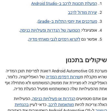
הפעלת תכונות לרכב ב-Android Studio
יצירת מודול לרכב
מעדכנים את יחסי התלות ב-Gradle
.
אופציונלי:
הטמעה של הגדרות ופעילויות כניסה
.
אפשר גם
לקרוא רמזים לגבי מארחי מדיה
.
שיקולים בתכנון
מערכת Android Automotive OS דואגת לפריסת תוכן המדיה
שהיא מקבלת מ
שירות דפדפן המדיה
של האפליקציה. כלומר,
האפליקציה לא מציירת את ממשק המשתמש ולא מתחילה אף
אחת מהפעילויות שלה כשמשתמש מפעיל הפעלת מדיה.
אם אתם מטמיעים
הגדרות או פעילויות כניסה
, הפעילויות
האלה צריכות להיות
מותאמות לרכב
. כדאי לעיין
בהנחיות
העיצוב
ל-Android Automotive OS כשמעצבים את האזורים