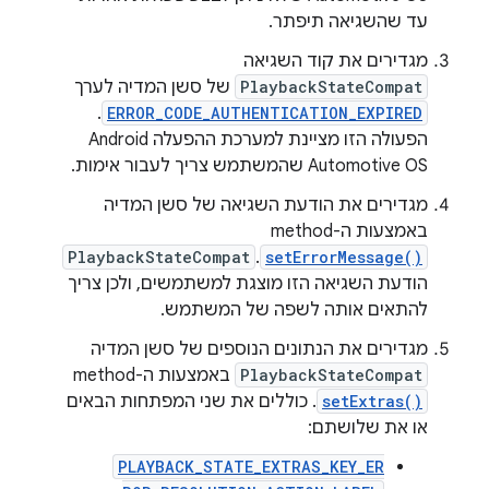
עד שהשגיאה תיפתר.
מגדירים את קוד השגיאה
PlaybackStateCompat
של סשן המדיה לערך
.
ERROR_CODE_AUTHENTICATION_EXPIRED
הפעולה הזו מציינת למערכת ההפעלה Android
Automotive OS שהמשתמש צריך לעבור אימות.
מגדירים את הודעת השגיאה של סשן המדיה
באמצעות ה-method‏
PlaybackStateCompat
.
setErrorMessage()
הודעת השגיאה הזו מוצגת למשתמשים, ולכן צריך
להתאים אותה לשפה של המשתמש.
מגדירים את הנתונים הנוספים של סשן המדיה
PlaybackStateCompat
באמצעות ה-method‏
setExtras()
. כוללים את שני המפתחות הבאים
או את שלושתם:
PLAYBACK_STATE_EXTRAS_KEY_ER