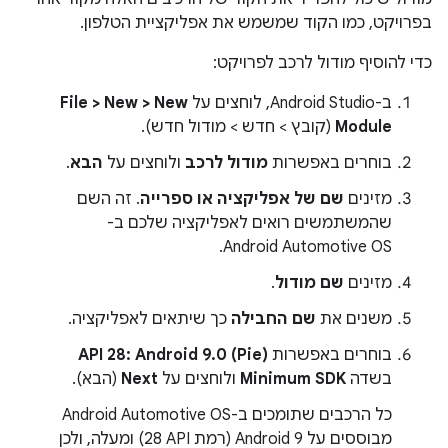
בפרויקט, כמו הקוד שמשמש את אפליקציית הטלפון.
כדי להוסיף מודול לרכב לפרויקט:
ב-Android Studio, לוחצים על
File > New > New
Module
(קובץ > חדש > מודול חדש).
בוחרים באפשרות
מודול לרכב
ולוחצים על
הבא
.
מזינים
שם של אפליקציה או ספרייה
. זה השם
שהמשתמשים רואים לאפליקציה שלכם ב-
Android Automotive OS.
מזינים
שם מודול
.
משנים את
שם החבילה
כך שיתאים לאפליקציה.
בוחרים באפשרות
API 28: Android 9.0 (Pie)
בשדה
Minimum SDK
ולוחצים על
Next
(הבא).
כל הרכבים שתומכים ב-Android Automotive OS
מבוססים על Android 9 (רמת API‏ 28) ומעלה, ולכן