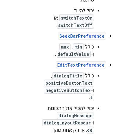
מותנה.
יכול להיות
switchTextOn
או
.
switchTextOff
SeekBarPreference
כולל
min
,‏
max
ו-
defaultValue
.
EditTextPreference
כולל
dialogTitle
,‏
positiveButtonText
ו-
negativeButtonTex
.
t
יכול להכיל את התכונות
dialogMessage
ו-
dialogLayoutResour
ce
, או רק אחת מהן.