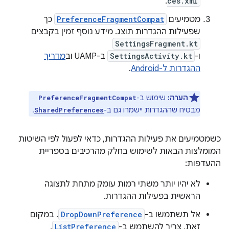
.
ces.xml
מטמיעים
PreferenceFragmentCompat
כך
שפעילות ההגדרות תוצג. מידע נוסף זמין בקבצים
SettingsFragment.kt
ו-
SettingsActivity.kt
ב-UAMP וב
מדריך
ההגדרות ל-Android
.
הערה:
שימוש ב-
PreferenceFragmentCompat
מבטיח שההגדרות יישמרו גם ב-
.
SharedPreferences
כשמטמיעים את פעילות ההגדרות, כדאי לפעול לפי השיטות
המומלצות הבאות לשימוש בחלק מהרכיבים בספריית
ההעדפות:
לא יהיו יותר משתי רמות עומק מתחת לתצוגה
הראשית בפעילות ההגדרות.
אל תשתמשו ב-
DropDownPreference
. במקום
זאת, צריך להשתמש ב-
ListPreference
.