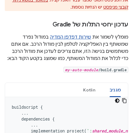
את המניפסט הסופי שנוצר עבור האפליקציה.
במאמר בנושא ניהול
קובצי מניפסט
יש הנחיות נוספות.
עדכון יחסי התלות של Gradle
מומלץ לשמור את
שירות דפדפן המדיה
במודול נפרד
שמשותף בין האפליקציה לטלפון לבין מודול הרכב. אם אתם
משתמשים בגישה הזו, אתם צריכים לעדכן את מודול הרכב
כדי לכלול את המודול המשותף, כמו שמוצג בקטע הקוד הבא:
my-auto-module
/build.gradle
מגניב
Kotlin
buildscript
{
...
dependencies
{
...
implementation
project
(
':
shared_module_nam