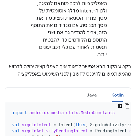
האפליקציות לרכב מותאם לנהיגה,
ולכן ה-Intent מדלג אוטומטית על
מסך פתרון השגיאות ומציג מיד את
מסך הכניסה. אם מגדירים את התוסף
הזה, צריך להגדיר גם את שני
התוספים הקודמים כדי להבטיח
תאימות לאחור עם כלי רכב ישנים
יותר.
בקטע הקוד הבא אפשר לראות איך האפליקציה יכולה לדרוש
מהמשתמשים להיכנס לחשבון לפני השימוש באפליקציה:
Java
Kotlin
import
androidx.media.utils.MediaConstants
val
signInIntent
=
Intent
(
this
,
SignInActivity
::
cl
val
signInActivityPendingIntent
=
PendingIntent
.
ge