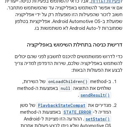
ל
פעילות הגדרות
, אבל כדאי להשתמש בפעילות כניסה ייעודית
אם אי אפשר להשתמש באפליקציה עד שהמשתמש מתחבר.
חשוב לזכור שהפעילות הזו מופעלת רק על ידי אפליקציה
שפועלת ב-Android Automotive OS. אפליקציות בטלפון
שמחוברות ל-Android Auto לא משתמשות בו.
דרישת כניסה בתחילת השימוש באפליקציה
כדי לדרוש ממשתמשים להיכנס לחשבון לפני שהם יכולים
להשתמש באפליקציה שלכם, שירות הדפדפן למדיה צריך
לבצע את הפעולות הבאות:
ב-method ‏
onLoadChildren()
של השירות,
שולחים את התוצאה
null
באמצעות ה-method
.
sendResult()
מגדירים את
PlaybackStateCompat
של סשן
המדיה ל-
STATE_ERROR
באמצעות ה-method‏
setState()
. ההודעה הזו מציינת ל-Android
Automotive OS שלא ניתן לבצע פעולות אחרות