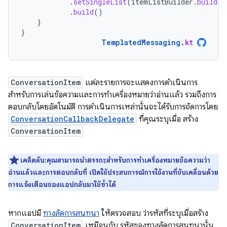
.
setSingleList
(
itemListBuilder
.
build
()
.
build
()
}
}
TemplatedMessaging
.
kt
ConversationItem
แต่ละรายการจะแสดงการดำเนินการ
สำหรับการเล่นข้อความและการทำเครื่องหมายว่าอ่านแล้ว รวมถึงการ
ตอบกลับโดยอัตโนมัติ การดำเนินการเหล่านั้นจะได้รับการจัดการโดย
ConversationCallbackDelegate
ที่คุณระบุเมื่อ สร้าง
ConversationItem
เคล็ดลับ:คุณสามารถนำตรรกะสำหรับการทำเครื่องหมายข้อความว่า
อ่านแล้วและการตอบกลับที่ เปิดใช้ประสบการณ์การใช้งานที่ขับเคลื่อนด้วย
การแจ้งเตือนของแอปกลับมาใช้ซ้ำได้
หากแอปมี
ทางลัดการสนทนา
ให้ตรวจสอบ ว่ารหัสที่ระบุเมื่อสร้าง
ConversationItem
เหมือนกับ รหัสของทางลัดการสนทนานั้น