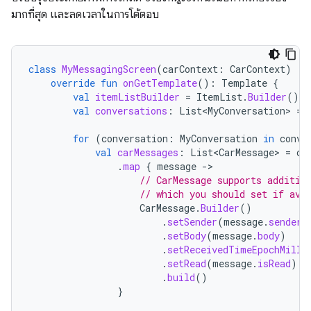
มากที่สุด และลดเวลาในการโต้ตอบ
class
MyMessagingScreen
(
carContext
:
CarContext
)
:
override
fun
onGetTemplate
():
Template
{
val
itemListBuilder
=
ItemList
.
Builder
()
val
conversations
:
List<MyConversation>
=
for
(
conversation
:
MyConversation
in
conve
val
carMessages
:
List<CarMessage>
=
co
.
map
{
message
-
// CarMessage supports additio
// which you should set if ava
CarMessage
.
Builder
()
.
setSender
(
message
.
sender
)
.
setBody
(
message
.
body
)
.
setReceivedTimeEpochMilli
.
setRead
(
message
.
isRead
)
.
build
()
}