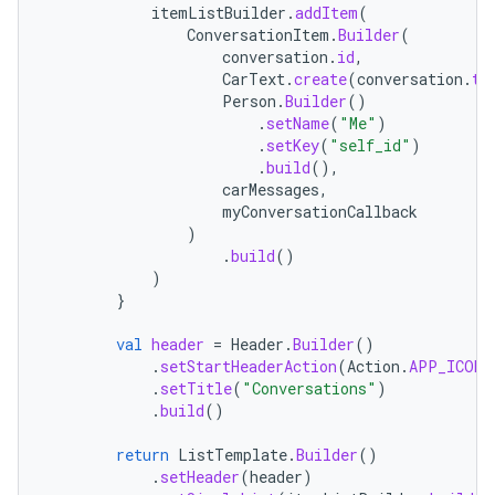
itemListBuilder
.
addItem
(
ConversationItem
.
Builder
(
conversation
.
id
,
CarText
.
create
(
conversation
.
ti
Person
.
Builder
()
.
setName
(
"Me"
)
.
setKey
(
"self_id"
)
.
build
(),
carMessages
,
myConversationCallback
)
.
build
()
)
}
val
header
=
Header
.
Builder
()
.
setStartHeaderAction
(
Action
.
APP_ICON
)
.
setTitle
(
"Conversations"
)
.
build
()
return
ListTemplate
.
Builder
()
.
setHeader
(
header
)