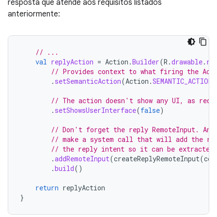
resposta que atende aos requisitos listados
anteriormente:
// ...
val
replyAction
=
Action
.
Builder
(
R
.
drawable
.
re
// Provides context to what firing the Act
.
setSemanticAction
(
Action
.
SEMANTIC_ACTION_
// The action doesn't show any UI, as requ
.
setShowsUserInterface
(
false
)
// Don't forget the reply RemoteInput. And
// make a system call that will add the re
// the reply intent so it can be extracted
.
addRemoteInput
(
createReplyRemoteInput
(
con
.
build
()
return
replyAction
}