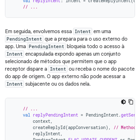
val
replyIntent
:
Intent
=
createReplyIntent
(
co
// ...
Em seguida, envolvemos essa
Intent
em uma
PendingIntent
que a prepara para o uso externo do
app. Uma
PendingIntent
bloqueia todo o acesso à
Intent
encapsulada expondo apenas um conjunto
selecionado de métodos que permitem que o app
receptor dispare a
Intent
ou receba o nome do pacote
do app de origem. O app externo não pode acessar a
Intent
subjacente ou os dados nela.
// ...
val
replyPendingIntent
=
PendingIntent
.
getServ
context
,
createReplyId
(
appConversation
),
// Method 
replyIntent
,
PendingIntent
.
FLAG_UPDATE_CURRENT
or
Pend