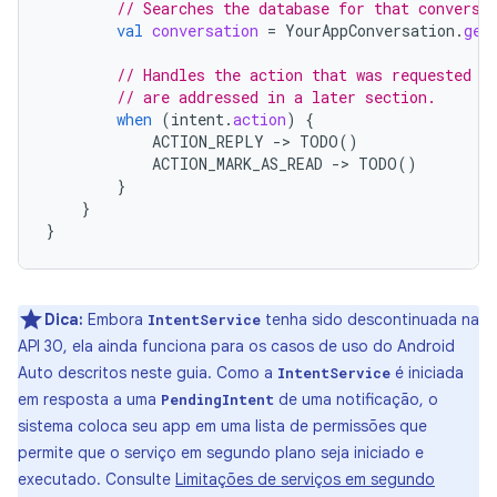
// Searches the database for that conversa
val
conversation
=
YourAppConversation
.
get
// Handles the action that was requested i
// are addressed in a later section.
when
(
intent
.
action
)
{
ACTION_REPLY
-
>
TODO
()
ACTION_MARK_AS_READ
-
>
TODO
()
}
}
}
Dica:
Embora
tenha sido descontinuada na
IntentService
API 30, ela ainda funciona para os casos de uso do Android
Auto descritos neste guia. Como a
é iniciada
IntentService
em resposta a uma
de uma notificação, o
PendingIntent
sistema coloca seu app em uma lista de permissões que
permite que o serviço em segundo plano seja iniciado e
executado. Consulte
Limitações de serviços em segundo