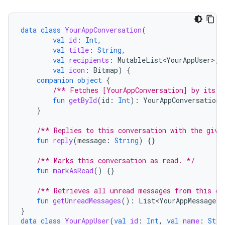
data
class
YourAppConversation
(
val
id
:
Int
,
val
title
:
String
,
val
recipients
:
MutableList<YourAppUser>
,
val
icon
:
Bitmap
)
{
companion
object
{
/** Fetches [YourAppConversation] by its [
fun
getById
(
id
:
Int
):
YourAppConversation
}
/** Replies to this conversation with the give
fun
reply
(
message
:
String
)
{}
/** Marks this conversation as read. */
fun
markAsRead
()
{}
/** Retrieves all unread messages from this co
fun
getUnreadMessages
():
List<YourAppMessage>
}
data
class
YourAppUser
(
val
id
:
Int
,
val
name
:
Stri