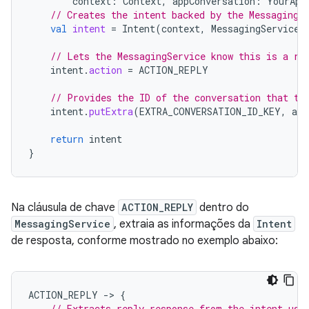
context
:
Context
,
appConversation
:
YourApp
// Creates the intent backed by the MessagingS
val
intent
=
Intent
(
context
,
MessagingService
:
// Lets the MessagingService know this is a re
intent
.
action
=
ACTION_REPLY
// Provides the ID of the conversation that th
intent
.
putExtra
(
EXTRA_CONVERSATION_ID_KEY
,
app
return
intent
}
Na cláusula de chave
ACTION_REPLY
dentro do
MessagingService
, extraia as informações da
Intent
de resposta, conforme mostrado no exemplo abaixo:
ACTION_REPLY
-
>
{
// Extracts reply response from the intent usi