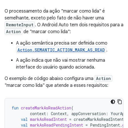
O processamento da ação "marcar como lida" é
semelhante, exceto pelo fato de não haver uma
RemoteInput
. O Android Auto tem dois requisitos para a
Action
de "marcar como lida":
A ação semântica precisa ser definida como
Action.SEMANTIC_ACTION_MARK_AS_READ
.
A ação indica que não vai mostrar nenhuma
interface do usuário quando acionada.
O exemplo de código abaixo configura uma
Action
"marcar como lida" que atende a esses requisitos:
fun
createMarkAsReadAction
(
context
:
Context
,
appConversation
:
YourApp
val
markAsReadIntent
=
createMarkAsReadIntent
(
val
markAsReadPendingIntent
=
PendingIntent
.
ge