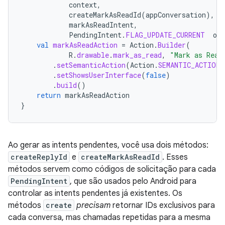
context
,
createMarkAsReadId
(
appConversation
),
/
markAsReadIntent
,
PendingIntent
.
FLAG_UPDATE_CURRENT
or
val
markAsReadAction
=
Action
.
Builder
(
R
.
drawable
.
mark_as_read
,
"Mark as Read
.
setSemanticAction
(
Action
.
SEMANTIC_ACTION_
.
setShowsUserInterface
(
false
)
.
build
()
return
markAsReadAction
}
Ao gerar as intents pendentes, você usa dois métodos:
createReplyId
e
createMarkAsReadId
. Esses
métodos servem como códigos de solicitação para cada
PendingIntent
, que são usados pelo Android para
controlar as intents pendentes já existentes. Os
métodos
create
precisam
retornar IDs exclusivos para
cada conversa, mas chamadas repetidas para a mesma