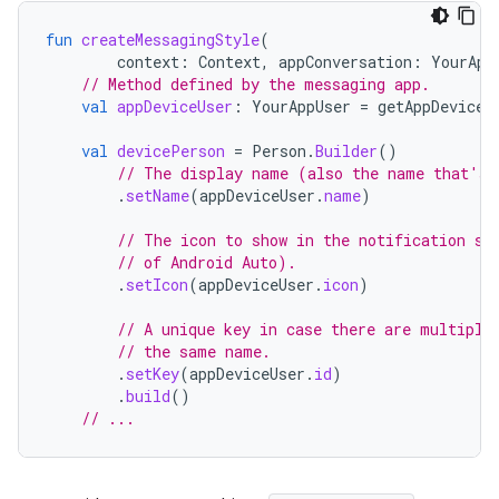
fun
createMessagingStyle
(
context
:
Context
,
appConversation
:
YourApp
// Method defined by the messaging app.
val
appDeviceUser
:
YourAppUser
=
getAppDeviceU
val
devicePerson
=
Person
.
Builder
()
// The display name (also the name that's 
.
setName
(
appDeviceUser
.
name
)
// The icon to show in the notification sh
// of Android Auto).
.
setIcon
(
appDeviceUser
.
icon
)
// A unique key in case there are multiple
// the same name.
.
setKey
(
appDeviceUser
.
id
)
.
build
()
// ...