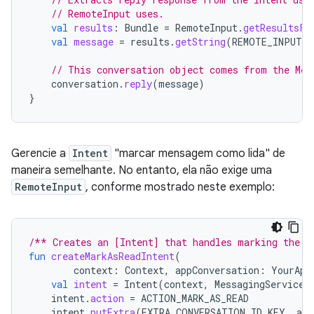
// RemoteInput uses.
val
results
:
Bundle
=
RemoteInput
.
getResultsFr
val
message
=
results
.
getString
(
REMOTE_INPUT_R
// This conversation object comes from the Mes
conversation
.
reply
(
message
)
}
Gerencie a
Intent
"marcar mensagem como lida" de
maneira semelhante. No entanto, ela não exige uma
RemoteInput
, conforme mostrado neste exemplo:
/** Creates an [Intent] that handles marking the [
fun
createMarkAsReadIntent
(
context
:
Context
,
appConversation
:
YourApp
val
intent
=
Intent
(
context
,
MessagingService
:
intent
.
action
=
ACTION_MARK_AS_READ
intent
.
putExtra
(
EXTRA_CONVERSATION_ID_KEY
,
app