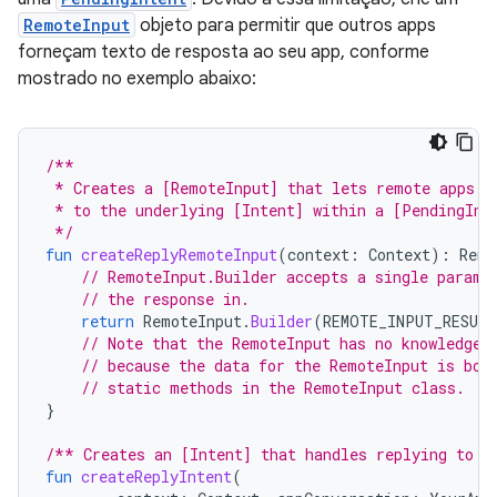
RemoteInput
objeto para permitir que outros apps
forneçam texto de resposta ao seu app, conforme
mostrado no exemplo abaixo:
/**
 * Creates a [RemoteInput] that lets remote apps p
 * to the underlying [Intent] within a [PendingInt
 */
fun
createReplyRemoteInput
(
context
:
Context
):
Remo
// RemoteInput.Builder accepts a single parame
// the response in.
return
RemoteInput
.
Builder
(
REMOTE_INPUT_RESUL
// Note that the RemoteInput has no knowledge 
// because the data for the RemoteInput is bou
// static methods in the RemoteInput class.
}
/** Creates an [Intent] that handles replying to t
fun
createReplyIntent
(