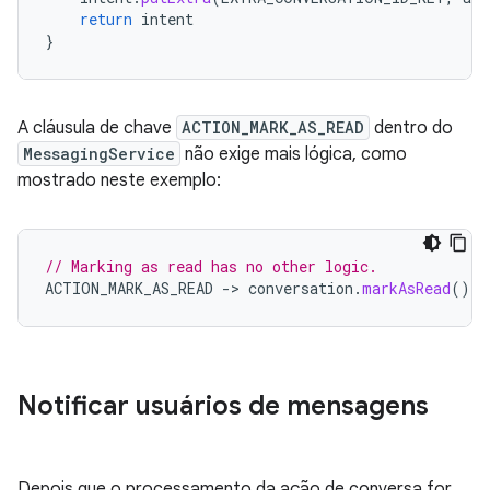
return
intent
}
A cláusula de chave
ACTION_MARK_AS_READ
dentro do
MessagingService
não exige mais lógica, como
mostrado neste exemplo:
// Marking as read has no other logic.
ACTION_MARK_AS_READ
-
>
conversation
.
markAsRead
()
Notificar usuários de mensagens
Depois que o processamento da ação de conversa for