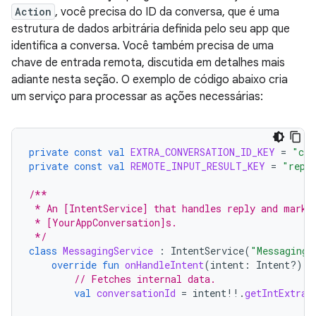
Action
, você precisa do ID da conversa, que é uma
estrutura de dados arbitrária definida pelo seu app que
identifica a conversa. Você também precisa de uma
chave de entrada remota, discutida em detalhes mais
adiante nesta seção. O exemplo de código abaixo cria
um serviço para processar as ações necessárias:
private
const
val
EXTRA_CONVERSATION_ID_KEY
=
"con
private
const
val
REMOTE_INPUT_RESULT_KEY
=
"repl
/**
 * An [IntentService] that handles reply and mark-
 * [YourAppConversation]s.
 */
class
MessagingService
:
IntentService
(
"MessagingS
override
fun
onHandleIntent
(
intent
:
Intent?)
{
// Fetches internal data.
val
conversationId
=
intent
!!
.
getIntExtra
(