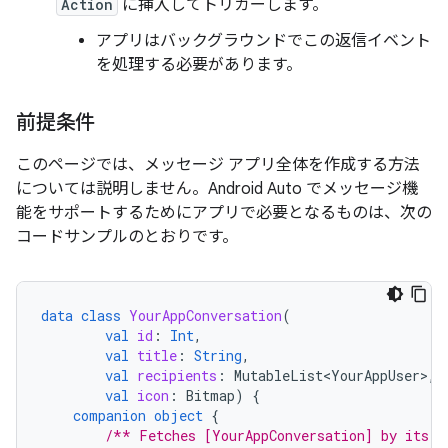
Action
に挿入してトリガーします。
アプリはバックグラウンドでこの返信イベント
を処理する必要があります。
前提条件
このページでは、メッセージ アプリ全体を作成する方法
については説明しません。Android Auto でメッセージ機
能をサポートするためにアプリで必要となるものは、次の
コードサンプルのとおりです。
data
class
YourAppConversation
(
val
id
:
Int
,
val
title
:
String
,
val
recipients
:
MutableList<YourAppUser>
,
val
icon
:
Bitmap
)
{
companion
object
{
/** Fetches [YourAppConversation] by its [