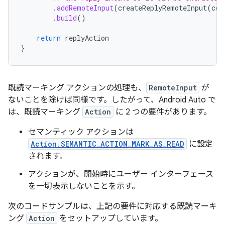
.
addRemoteInput
(
createReplyRemoteInput
(
con
.
build
()
return
replyAction
}
既読マーキング アクションの処理も、
RemoteInput
が
ないことを除けば同様です。したがって、Android Auto で
は、既読マーキング
Action
に 2 つの要件があります。
セマンティック アクションは
Action.SEMANTIC_ACTION_MARK_AS_READ
に設定
されます。
アクションが、開始時にユーザー インターフェース
を一切表示しないことを示す。
次のコードサンプルは、上記の要件に対応する既読マーキ
ング
Action
をセットアップしています。