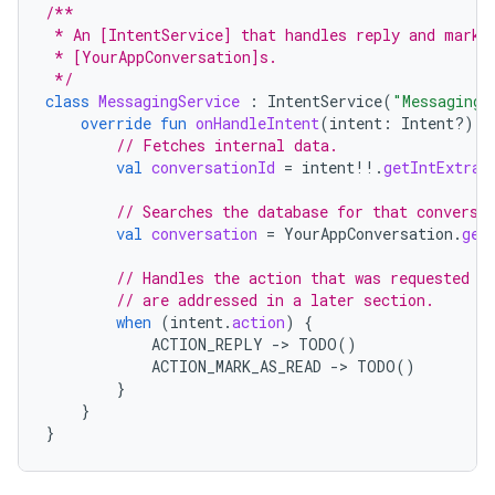
/**
 * An [IntentService] that handles reply and mark-
 * [YourAppConversation]s.
 */
class
MessagingService
:
IntentService
(
"MessagingS
override
fun
onHandleIntent
(
intent
:
Intent?)
{
// Fetches internal data.
val
conversationId
=
intent
!!
.
getIntExtra
(
// Searches the database for that conversa
val
conversation
=
YourAppConversation
.
get
// Handles the action that was requested i
// are addressed in a later section.
when
(
intent
.
action
)
{
ACTION_REPLY
-
>
TODO
()
ACTION_MARK_AS_READ
-
>
TODO
()
}
}
}