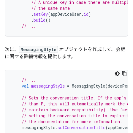
// A unique key in case there are multiple
// the same name.
.
setKey
(
appDeviceUser
.
id
)
.
build
()
// ...
次に、
MessagingStyle
オブジェクトを作成して、会話
に関する詳細情報を提供します。
// ...
val
messagingStyle
=
MessagingStyle
(
devicePers
// Sets the conversation title. If the app's t
// than P, this will automatically mark the co
// maintain backward compatibility). Use `setG
// setting the conversation title to explicitl
// the documentation for more information.
messagingStyle
.
setConversationTitle
(
appConvers