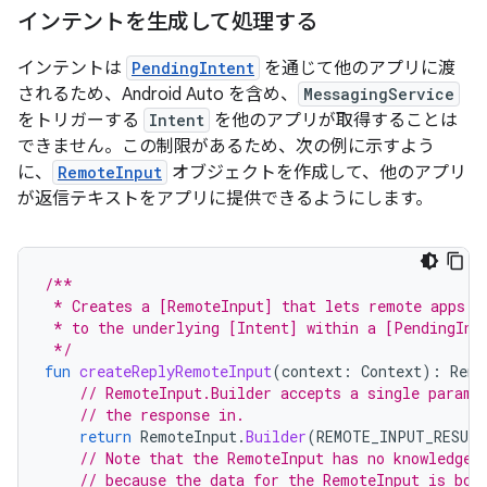
インテントを生成して処理する
インテントは
PendingIntent
を通じて他のアプリに渡
されるため、Android Auto を含め、
MessagingService
をトリガーする
Intent
を他のアプリが取得することは
できません。この制限があるため、次の例に示すよう
に、
RemoteInput
オブジェクトを作成して、他のアプリ
が返信テキストをアプリに提供できるようにします。
/**
 * Creates a [RemoteInput] that lets remote apps p
 * to the underlying [Intent] within a [PendingInt
 */
fun
createReplyRemoteInput
(
context
:
Context
):
Remo
// RemoteInput.Builder accepts a single parame
// the response in.
return
RemoteInput
.
Builder
(
REMOTE_INPUT_RESUL
// Note that the RemoteInput has no knowledge 
// because the data for the RemoteInput is bou