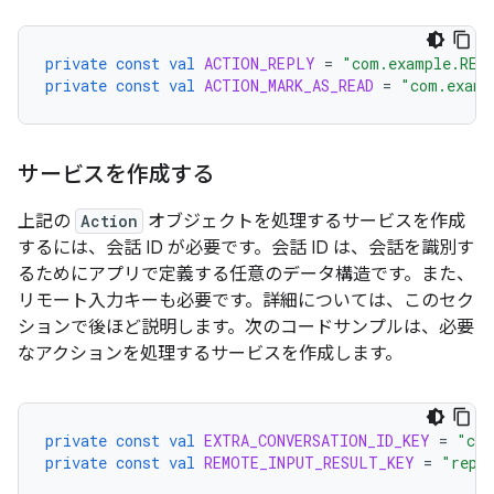
private
const
val
ACTION_REPLY
=
"com.example.REP
private
const
val
ACTION_MARK_AS_READ
=
"com.examp
サービスを作成する
上記の
Action
オブジェクトを処理するサービスを作成
するには、会話 ID が必要です。会話 ID は、会話を識別す
るためにアプリで定義する任意のデータ構造です。また、
リモート入力キーも必要です。詳細については、このセク
ションで後ほど説明します。次のコードサンプルは、必要
なアクションを処理するサービスを作成します。
private
const
val
EXTRA_CONVERSATION_ID_KEY
=
"con
private
const
val
REMOTE_INPUT_RESULT_KEY
=
"repl