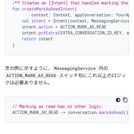
/** Creates an [Intent] that handles marking the [
fun
createMarkAsReadIntent
(
context
:
Context
,
appConversation
:
YourApp
val
intent
=
Intent
(
context
,
MessagingService
:
intent
.
action
=
ACTION_MARK_AS_READ
intent
.
putExtra
(
EXTRA_CONVERSATION_ID_KEY
,
app
return
intent
}
次の例に示すように、
MessagingService
内の
ACTION_MARK_AS_READ
スイッチ句にこれ以上のロジッ
クは必要ありません。
// Marking as read has no other logic.
ACTION_MARK_AS_READ
-
>
conversation
.
markAsRead
()