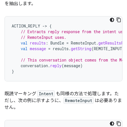
を抽出します。
ACTION_REPLY
-
>
{
// Extracts reply response from the intent usi
// RemoteInput uses.
val
results
:
Bundle
=
RemoteInput
.
getResultsFr
val
message
=
results
.
getString
(
REMOTE_INPUT_R
// This conversation object comes from the Mes
conversation
.
reply
(
message
)
}
既読マーキング
Intent
も同様の方法で処理します。た
だし、次の例に示すように、
RemoteInput
は必要ありま
せん。