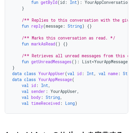
fun
getById
(
id
:
Int
):
YourAppConversation
}
/** Replies to this conversation with the give
fun
reply
(
message
:
String
)
{}
/** Marks this conversation as read. */
fun
markAsRead
()
{}
/** Retrieves all unread messages from this co
fun
getUnreadMessages
():
List<YourAppMessage>
}
data
class
YourAppUser
(
val
id
:
Int
,
val
name
:
Stri
data
class
YourAppMessage
(
val
id
:
Int
,
val
sender
:
YourAppUser
,
val
body
:
String
,
val
timeReceived
:
Long
)