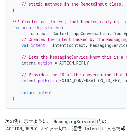
// static methods in the RemoteInput class.
}
/** Creates an [Intent] that handles replying to t
fun
createReplyIntent
(
context
:
Context
,
appConversation
:
YourApp
// Creates the intent backed by the MessagingS
val
intent
=
Intent
(
context
,
MessagingService
:
// Lets the MessagingService know this is a re
intent
.
action
=
ACTION_REPLY
// Provides the ID of the conversation that th
intent
.
putExtra
(
EXTRA_CONVERSATION_ID_KEY
,
app
return
intent
}
次の例に示すように、
MessagingService
内の
ACTION_REPLY
スイッチ句で、返信
Intent
に入る情報