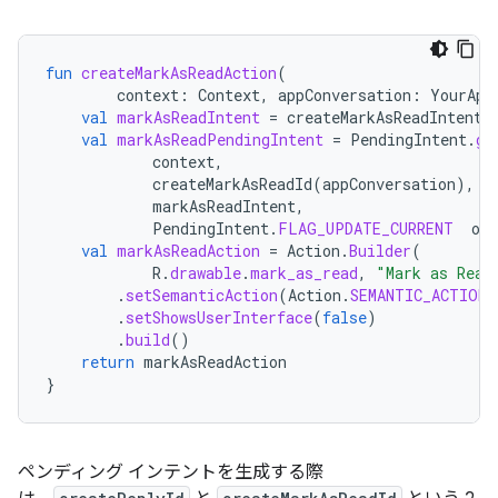
fun
createMarkAsReadAction
(
context
:
Context
,
appConversation
:
YourApp
val
markAsReadIntent
=
createMarkAsReadIntent
(
val
markAsReadPendingIntent
=
PendingIntent
.
ge
context
,
createMarkAsReadId
(
appConversation
),
/
markAsReadIntent
,
PendingIntent
.
FLAG_UPDATE_CURRENT
or
val
markAsReadAction
=
Action
.
Builder
(
R
.
drawable
.
mark_as_read
,
"Mark as Read
.
setSemanticAction
(
Action
.
SEMANTIC_ACTION_
.
setShowsUserInterface
(
false
)
.
build
()
return
markAsReadAction
}
ペンディング インテントを生成する際