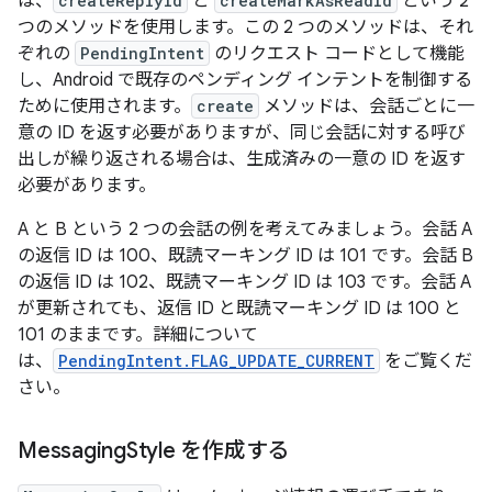
は、
createReplyId
と
createMarkAsReadId
という 2
つのメソッドを使用します。この 2 つのメソッドは、それ
ぞれの
PendingIntent
のリクエスト コードとして機能
し、Android で既存のペンディング インテントを制御する
ために使用されます。
create
メソッドは、会話ごとに一
意の ID を返す必要がありますが、同じ会話に対する呼び
出しが繰り返される場合は、生成済みの一意の ID を返す
必要があります。
A と B という 2 つの会話の例を考えてみましょう。会話 A
の返信 ID は 100、既読マーキング ID は 101 です。会話 B
の返信 ID は 102、既読マーキング ID は 103 です。会話 A
が更新されても、返信 ID と既読マーキング ID は 100 と
101 のままです。詳細について
は、
PendingIntent.FLAG_UPDATE_CURRENT
をご覧くだ
さい。
Messaging
Style を作成する