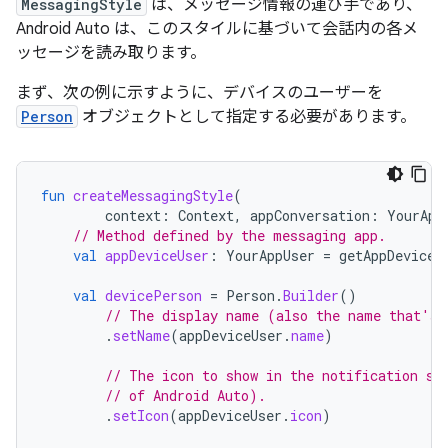
MessagingStyle
は、メッセージ情報の運び手であり、
Android Auto は、このスタイルに基づいて会話内の各メ
ッセージを読み取ります。
まず、次の例に示すように、デバイスのユーザーを
Person
オブジェクトとして指定する必要があります。
fun
createMessagingStyle
(
context
:
Context
,
appConversation
:
YourApp
// Method defined by the messaging app.
val
appDeviceUser
:
YourAppUser
=
getAppDeviceU
val
devicePerson
=
Person
.
Builder
()
// The display name (also the name that's 
.
setName
(
appDeviceUser
.
name
)
// The icon to show in the notification sh
// of Android Auto).
.
setIcon
(
appDeviceUser
.
icon
)