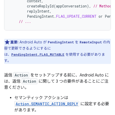
context
,
createReplyId
(
appConversation
),
// Method 
replyIntent
,
PendingIntent
.
FLAG_UPDATE_CURRENT
or
Pend
// ...
重要:
Android Auto が
を
の内
PendingIntent
RemoteInput
容で更新できるようにするに
は、
を使用する必要がありま
PendingIntent.FLAG_MUTABLE
す。
返信
Action
をセットアップする前に、Android Auto に
は、返信
Action
に関して 3 つの要件があることにご注
意ください。
セマンティック アクションは
Action.SEMANTIC_ACTION_REPLY
に設定する必要
があります。