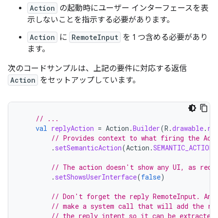
Action
の起動時にユーザー インターフェースを表
示しないことを指示する必要があります。
Action
に
RemoteInput
を 1 つ含める必要があり
ます。
次のコードサンプルは、上記の要件に対応する返信
Action
をセットアップしています。
// ...
val
replyAction
=
Action
.
Builder
(
R
.
drawable
.
re
// Provides context to what firing the Act
.
setSemanticAction
(
Action
.
SEMANTIC_ACTION_
// The action doesn't show any UI, as requ
.
setShowsUserInterface
(
false
)
// Don't forget the reply RemoteInput. And
// make a system call that will add the re
// the reply intent so it can be extracted