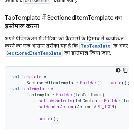
उसके बाद
दिखाया गया है
GridSection
Tab
Template में Sectioned
Item
Template का
इस्तेमाल करना
अपने ऐप्लिकेशन में मीडिया को कैटगरी के हिसाब से व्यवस्थित
करने का एक आसान तरीका यह है कि
TabTemplate
के अंदर
SectionedItemTemplate
का इस्तेमाल किया जाए.
val
template
=
SectionedItemTemplate
.
Builder
()...
build
();
val
tabTemplate
=
TabTemplate
.
Builder
(
tabCallback
)
.
setTabContents
(
TabContents
.
Builder
(
temp
.
setHeaderAction
(
Action
.
APP_ICON
)
…
.
build
();