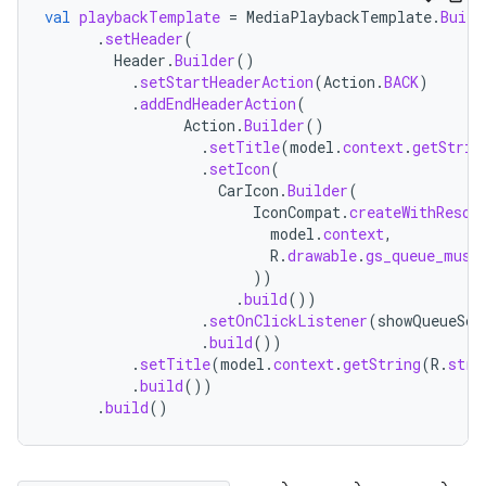
val
playbackTemplate
=
MediaPlaybackTemplate
.
Build
.
setHeader
(
Header
.
Builder
()
.
setStartHeaderAction
(
Action
.
BACK
)
.
addEndHeaderAction
(
Action
.
Builder
()
.
setTitle
(
model
.
context
.
getStrin
.
setIcon
(
CarIcon
.
Builder
(
IconCompat
.
createWithResou
model
.
context
,
R
.
drawable
.
gs_queue_musi
))
.
build
())
.
setOnClickListener
(
showQueueScr
.
build
())
.
setTitle
(
model
.
context
.
getString
(
R
.
stri
.
build
())
.
build
()