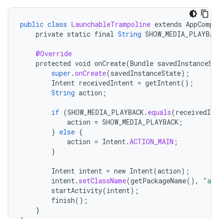
public
class
LaunchableTrampoline
extends
AppCompa
private
static
final
String
SHOW_MEDIA_PLAYBAC
@Override
protected
void
onCreate
(
Bundle
savedInstanceSt
super
.
onCreate
(
savedInstanceState
);
Intent
receivedIntent
=
getIntent
();
String
action
;
if
(
SHOW_MEDIA_PLAYBACK
.
equals
(
receivedInt
action
=
SHOW_MEDIA_PLAYBACK
;
}
else
{
action
=
Intent
.
ACTION_MAIN
;
}
Intent
intent
=
new
Intent
(
action
);
intent
.
setClassName
(
getPackageName
(),
"and
startActivity
(
intent
);
finish
();
}