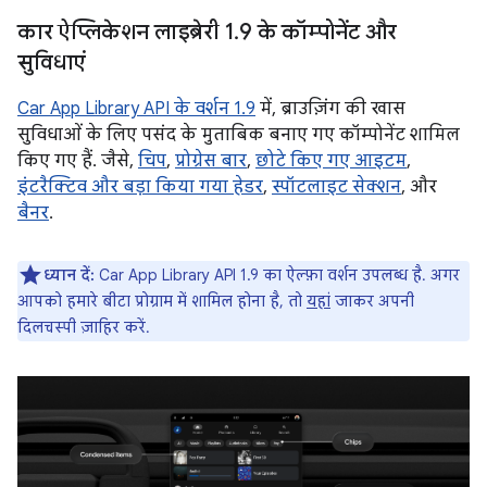
कार ऐप्लिकेशन लाइब्रेरी 1
.
9 के कॉम्पोनेंट और
सुविधाएं
Car App Library API के वर्शन 1.9
में, ब्राउज़िंग की खास
सुविधाओं के लिए पसंद के मुताबिक बनाए गए कॉम्पोनेंट शामिल
किए गए हैं. जैसे,
चिप
,
प्रोग्रेस बार
,
छोटे किए गए आइटम
,
इंटरैक्टिव और बड़ा किया गया हेडर
,
स्पॉटलाइट सेक्शन
, और
बैनर
.
ध्यान दें:
Car App Library API 1.9 का ऐल्फ़ा वर्शन उपलब्ध है. अगर
आपको हमारे बीटा प्रोग्राम में शामिल होना है, तो
यहां
जाकर अपनी
दिलचस्पी ज़ाहिर करें.