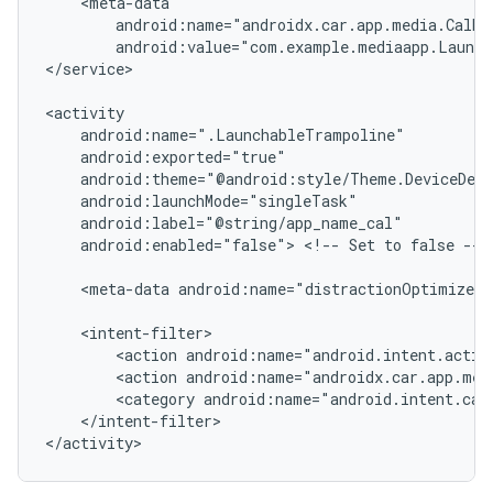
android:name="androidx.car.app.media.CalMe
android:value="com.example.mediaapp.Launch
</service>

android:enabled="false">
<!--
Set
to
false
-->

<meta-data
android:name="distractionOptimized"
<action
<action
<category
</intent-filter>
