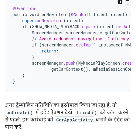
@Override
public
void
onNewIntent
(
@NonNull
Intent
intent
)
{
super
.
onNewIntent
(
intent
);
if
(
SHOW_MEDIA_PLAYBACK
.
equals
(
intent
.
getActio
ScreenManager
screenManager
=
getCarContex
// Avoid redundant navigation if already o
if
(
screenManager
.
getTop
()
instanceof
MyMe
return
;
}
screenManager
.
push
(
MyMediaPlayScreen
.
creat
getCarContext
(),
mMediaSessionCont
}
}
अगर ट्रैम्पोलिन गतिविधि का इस्तेमाल किया जा रहा है, तो
onCreate()
में इंटेंट ऐक्शन देखें.
finish()
को कॉल करने
से पहले, इस कार्रवाई को
CarAppActivity
बनाने के इंटेंट को
पास करें.