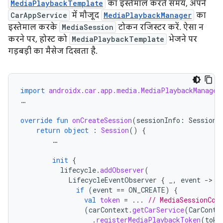
MediaPlaybackTemplate
का इस्तेमाल करते समय, अपने
CarAppService
में मौजूद
MediaPlaybackManager
का
इस्तेमाल करके
MediaSession
टोकन रजिस्टर करें. ऐसा न
करने पर, होस्ट को
MediaPlaybackTemplate
भेजने पर
गड़बड़ी का मैसेज दिखता है.
import
androidx.car.app.media.MediaPlaybackManager
…
override
fun
onCreateSession
(
sessionInfo
:
SessionI
return
object
:
Session
()
{
…
init
{
lifecycle
.
addObserver
(
LifecycleEventObserver
{
_
,
event
-
if
(
event
==
ON_CREATE
)
{
val
token
=
...
// MediaSessionCom
(
carContext
.
getCarService
(
CarConte
.
registerMediaPlaybackToken
(
toke