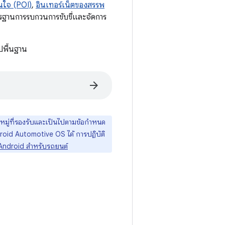
สนใจ (POI)
,
อินเทอร์เน็ตของสรรพ
รฐานการรบกวนการขับขี่และจัดการ
ปพื้นฐาน
arrow_forward
มู่ที่รองรับและเป็นไปตามข้อกำหนด
oid Automotive OS ได้ การปฏิบัติ
ndroid สำหรับรถยนต์