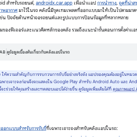
oid สำหรับรถยนต์,
androidx.car.app
เพื่อนำแอป
การนำทาง
,
จุดที่น่า
าพอากาศ
มาไว้ในรถ คลังนี้มีชุดเทมเพลตที่ออกแบบมาให้เป็นไปตามมาต
เช่น ปัจจัยด้านหน้าจอรถยนต์และรูปแบบการป้อนข้อมูลที่หลากหลาย
พรวมของฟีเจอร์และแนวคิดหลักของคลัง รวมถึงแนะนำขั้นตอนการตั้งค่าแอ
AB
ดูข้อมูลเบื้องต้นเกี่ยวกับคลังแอปในรถ
ให้ความสำคัญกับการรบกวนการขับขี่อย่างจริงจัง แอปของคุณต้องอยู่ในหมวดห
ฉพาะเจาะจงก่อนจึงจะแสดงใน Google Play สำหรับ Android Auto และ Andr
จะช่วยให้คุณสร้างและทดสอบแอปได้ง่ายขึ้น ดูข้อมูลเพิ่มเติมได้ที่
คุณภาพแอป A
รออกแบบสำหรับการขับขี่
ที่เฉพาะเจาะจงสำหรับคลังแอปในรถ: