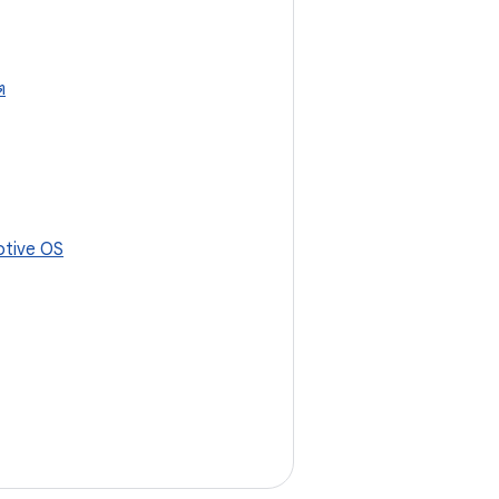
ต
tive OS