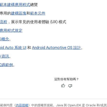
範本建構應用程式
總覽
專用的
建構區塊
和
範本元件
流程
，展示常見的使用者體驗 (UX) 模式
應用程式規定
和概念
。
oid Auto 系統 UI
和
Android Automotive OS 設計
。
本資訊
。
式碼範例
。
這對你有幫助嗎？
碼範例均受《
內容授權
》中的授權所規範。Java 與 OpenJDK 是 Oracle 