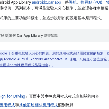
id App Library
androidx.car.app
，將
導航
、
搜尋點 (POI)
、
物
庫提供一系列範本，可滿足駕駛人分心標準，並處理各種車輛螢
式庫的主要功能和概念，並逐步說明如何設定基本應用程式。
實驗室
瞭解 Car App Library 基礎知識
oogle 十分重視駕駛人分心的問題。您的應用程式必須屬於支援的類別
 上架供 Android Auto 和 Android Automotive OS 使用。只
車用 Android 應用程式品質指南
」。
ign for Driving
」頁面中與車輛應用程式程式庫相關的內容：
應用程式
和
其他駕駛相關應用程式
類別總覽