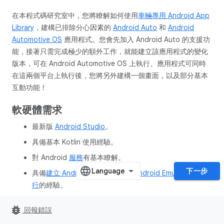
在本程式碼研究室中，您將瞭解如何使用
車輛專用 Android App
Library
，建構已排除分心因素的
Android Auto
和
Android
Automotive OS
應用程式。您會先加入 Android Auto 的支援功
能，接著只需完成極少的額外工作，就能建立該應用程式的變化
版本，可在 Android Automotive OS 上執行。應用程式可同時
在這兩個平台上執行後，您將另外建構一個畫面，以及部分基本
互動功能！
軟硬體需求
最新版
Android Studio
。
具備基本 Kotlin 使用經驗。
對 Android
服務
有基本瞭解。
下一步
具備
建立 Android 虛擬裝置
並
在 Android Emulator 中執
行
的經驗。
對
Android 應用程式模組化
有基本瞭解。
bug_report
回報錯誤
對
建構工具設計模式
有基本瞭解。