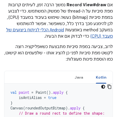
אם
Record View#draw
נמשך הרבה זמן, לעיתים קרובות
מפת סיביות על ה-thread של ממשק המשתמש. כדי לצבוע
במפת סיביות (bitmap) נעשה שימוש בעיבוד במעבד (CPU),
לכן להימנע מכך בדרך כלל, כשאפשר. אפשר להשתמש
במעקב method באמצעות
Android הכלי לניתוח ביצועים של
מעבד (CPU)
כדי לבדוק אם את הבעיה.
לרוב, צביעה במפת סיביות מתבצעת כשאפליקציה רוצה
לקשט מפת סיביות לפני כן להציג אותו - שלפעמים הוא קישוט,
כמו הוספת פינות מעוגלות:
Java
Kotlin
val
paint
=
Paint
().
apply
{
isAntiAlias
=
true
}
Canvas
(
roundedOutputBitmap
).
apply
{
// Draw a round rect to define the shape: