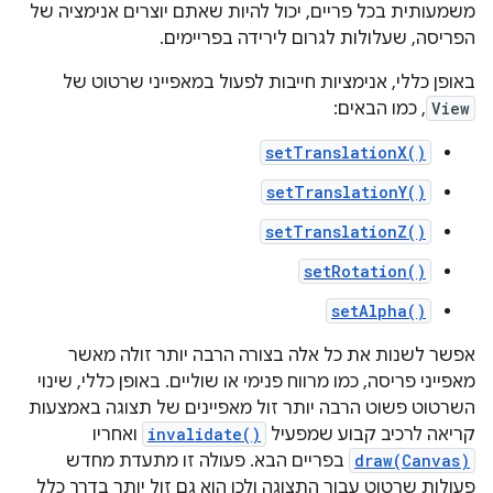
משמעותית בכל פריים, יכול להיות שאתם יוצרים אנימציה של
הפריסה, שעלולות לגרום לירידה בפריימים.
באופן כללי, אנימציות חייבות לפעול במאפייני שרטוט של
View
, כמו הבאים:
setTranslationX()
setTranslationY()
setTranslationZ()
setRotation()
setAlpha()
אפשר לשנות את כל אלה בצורה הרבה יותר זולה מאשר
מאפייני פריסה, כמו מרווח פנימי או שוליים. באופן כללי, שינוי
השרטוט פשוט הרבה יותר זול מאפיינים של תצוגה באמצעות
קריאה לרכיב קבוע שמפעיל
invalidate()
ואחריו
draw(Canvas)
בפריים הבא. פעולה זו מתעדת מחדש
פעולות שרטוט עבור התצוגה ולכן הוא גם זול יותר בדרך כלל