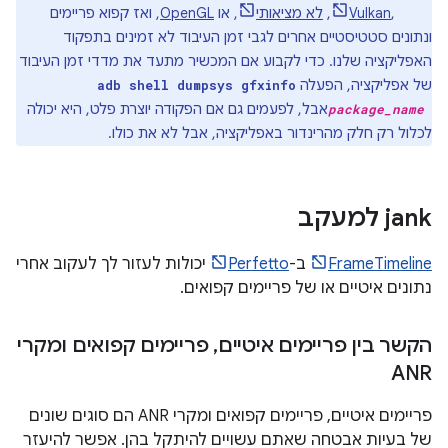
Unity
,
Vulkan
,
לא מציאותי
, או
OpenGL
, ואז קפוא פריימים
ונתונים סטטיסטיים אחרים לגבי זמן העיבוד לא זמינים בתפקוד
האפליקציה שלנו. כדי לקבוע אם המכשיר מתעד את מדדי זמן העיבוד
של אפליקציה, הפעלה
adb shell dumpsys gfxinfo
אבל, לפעמים גם אם הפקודה יוצרת פלט, היא יכולה
package_name
לכלול רק חלק מהרינדור באפליקציה, אבל לא את כולו.
jank למעקב
FrameTimeline
ב-
Perfetto
יכולות לעזור לך לעקוב אחרי
נתונים איטיים או של פריימים קפואים.
הקשר בין פריימים איטיים
,
פריימים קפואים ומקרי
ANR
פריימים איטיים, פריימים קפואים ומקרי ANR הם סוגים שונים
של בעיות אבטחה שאתם עשויים להיתקל בהן. אפשר להיעזר