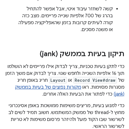
קשה לשחזר עיבוד איטי, אבל אפשר להתחיל
בהרג של 700 אלפיות שנייה פריימים. מצב כזה
קורה לעיתים קרובות בזמן שהאפליקציה מפעילה
או משנה מסכים.
תיקון בעיות בממשק (jank)
כדי לתקן בעיות טכניות, צריך לבדוק אילו פריימים לא הושלמו
תוך 16 אלפיות השנייה ולחפש שגוי. צריך לבדוק אם משך הזמן
של
Record View#draw
או
Layout
חריג באופן חריג
מסגרות מסוימות. ראו
מקורות נפוצים של בעיות בממשק
(jank)
כדי לפתור את הבעיות האלה אחרים.
כדי למנוע בעיות, מריצים משימות ממושכות באופן אסינכרוני
מחוץ ל-thread של ממשק המשתמש. חשוב תמיד לשים לב
לשרשור שבו הקוד פועל ולהיזהר פרסום משימות לא טריות
לשרשור הראשי.