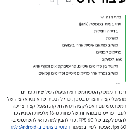
בדף הזה
זיהוי בעיות בממשק (jank)
בדיקה ויזואלית
מערכת
מעקב מותאם אישית אחרי ביצועים
פריימים קפואים
jank למעקב
הקשר בין פריימים איטיים, פריימים קפואים ומקרי ANR
מעקב נפרד אחר פריימים איטיים ופריימים קפואים
רינדור ממשק המשתמש הוא הפעולה של יצירת פריים
מהאפליקציה והצגתו במסך. כדי להבטיח שהאינטראקציה של
המשתמש עם האפליקציה תהיה חלקה, האפליקציה צריכה
לעבד פריימים במהירות של פחות מ-16 אלפיות השנייה כדי
להגיע לקצב של 60 FPS. כדי להבין למה כדאי להשתמש ב-
60 fps, אפשר לעיין במאמר
דפוסי ביצועים ב-Android: למה