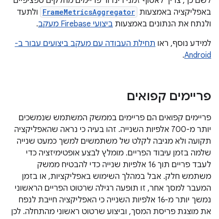
לשם כך, צריך לאסוף זמני רינדור פריימים מחלקים ספציפיים
באפליקציה באמצעות
FrameMetricsAggregator
ולתעד
ולנתח את הנתונים באמצעות
ביצועי Firebase מעקב
.
למידע נוסף, ראו
תחילת העבודה עם מעקב ביצועים עבור ב-
.
Android
פריימים קפואים
פריימים קפואים הם פריימים בממשק המשתמש שנמשכים
יותר מ-700 אלפיות השנייה. זהו בעיה כי נראה שהאפליקציה
תקועה ולא מגיבה לקלט של משתמשים למשך כמעט שנייה
שלמה בזמן עיבוד הפריים. מומלץ לבצע אופטימיזציה כדי
לעבד פריים תוך 16 אלפיות שנייה כדי להבטיח ממשק
משתמש חלק. אבל במהלך השימוש באפליקציות, או בזמן
המעבר למסך אחר, זו תופעה רגילה שרטוט הפריים הראשוני
נמשך יותר מ-16 אלפיות השנייה כי האפליקציה חייבת לנפח
את מוצגת פריסת המסך, וביצוע שרטוט ראשוני מהתחלה. לכן