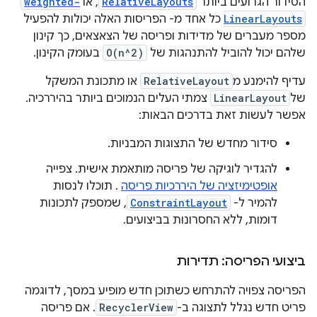
הסידור הגרועים ביותר
RelativeLayouts
, או
weighted-
LinearLayouts
כל אחד מ- הפריסות האלה יכולות להפעיל
מספר מעברים של מדידות ופריסה של הצאצאים, כך קינון
שלהם יכול להוביל להתנהגות של
O(n^2)
בעומק הקינון.
עדיף להימנע מ
RelativeLayout
או מתכונת המשקל
של
LinearLayout
צמתי העלים הנמוכים ביותר בהיררכיה.
אפשר לעשות זאת בדרכים הבאות:
סידור מחדש של התצוגות המבניות.
להגדיר לוגיקה של פריסה מותאמת אישית. צפייה
אופטימיזציה של היררכיות פריסה
. תוכלו לנסות
להמיר ל-
ConstraintLayout
, שמספק לתכונות
דומות, ללא החסרונות בביצועים.
ביצועי הפריסה: תדירות
הפריסה צפויה להתרחש כשתוכן חדש מופיע במסך, לדוגמה
פריט חדש נגלל לתצוגה ב-
RecyclerView
. אם פריסה