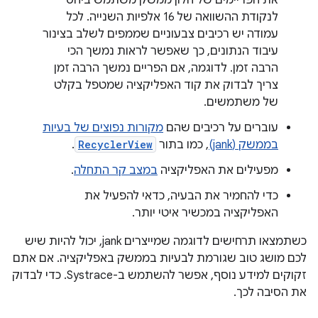
את הפריימים של חלון ממשק משתמש ביחס
לנקודת ההשוואה של 16 אלפיות השנייה. לכל
עמודה יש רכיבים צבעוניים שממפים לשלב בצינור
עיבוד הנתונים, כך שאפשר לראות נמשך הכי
הרבה זמן. לדוגמה, אם הפריים נמשך הרבה זמן
צריך לבדוק את קוד האפליקציה שמטפל בקלט
של משתמשים.
עוברים על רכיבים שהם
מקורות נפוצים של בעיות
בממשק (jank)
, כמו בתור
RecyclerView
.
מפעילים את האפליקציה
במצב קר התחלה
.
כדי להחמיר את הבעיה, כדאי להפעיל את
האפליקציה במכשיר איטי יותר.
כשתמצאו תרחישים לדוגמה שמייצרים jank, יכול להיות שיש
לכם מושג טוב שגורמת לבעיות בממשק באפליקציה. אם אתם
זקוקים למידע נוסף, אפשר להשתמש ב-Systrace. כדי לבדוק
את הסיבה לכך.