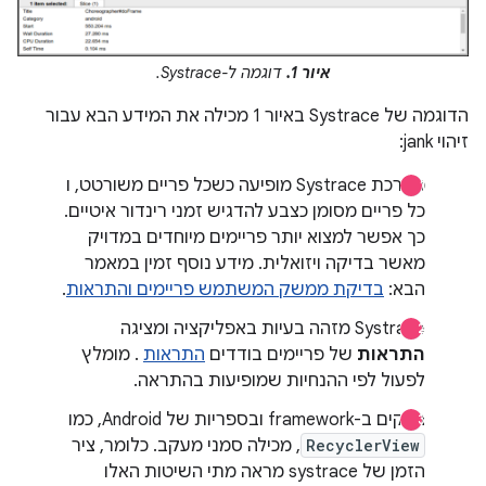
איור 1.
דוגמה ל-Systrace.
הדוגמה של Systrace באיור 1 מכילה את המידע הבא עבור
זיהוי jank:
מערכת Systrace מופיעה כשכל פריים משורטט, ו
כל פריים מסומן כצבע להדגיש זמני רינדור איטיים.
כך אפשר למצוא יותר פריימים מיוחדים במדויק
מאשר בדיקה ויזואלית. מידע נוסף זמין במאמר
הבא:
בדיקת ממשק המשתמש פריימים והתראות
.
Systrace מזהה בעיות באפליקציה ומציגה
התראות
של פריימים בודדים
התראות
. מומלץ
לפעול לפי ההנחיות שמופיעות בהתראה.
חלקים ב-framework ובספריות של Android, כמו
RecyclerView
, מכילה סמני מעקב. כלומר, ציר
הזמן של systrace מראה מתי השיטות האלו