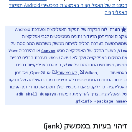
הטכנית של האפליקציה באמצעות במכשירי Android תפקוד
האפליקציה
.
הערה:
לוח הבקרה של תפקוד האפליקציה ומערכת Android
עוקבים אחרי זמן הרינדור נתונים סטטיסטיים לגבי אפליקציות
שמשתמשות בערכת הכלים לפיתוח ממשק משתמש המבוססת על
, כאשר החלק של האפליקציה מגיע
או ההיררכיה
.
View
Canvas
View
אם המיקום באפליקציה שלך לא נעשה שימוש בערכת הכלים לבניית
ממשק משתמש המבוססת על
, כמו גם באפליקציות נבנים
View
באמצעות Vulkan,
Unity
,
לא מציאותי
או OpenGL, ואז זמן
הרינדור הנתונים הסטטיסטיים לא זמינים במרכז השליטה של תפקוד
האפליקציה. כדי לקבוע אם המכשיר שלך רושם את מדדי זמן העיבוד
של האפליקציה, צריך להריץ את הפקודה
adb shell dumpsys
.
gfxinfo <package name>
זיהוי בעיות בממשק (jank)