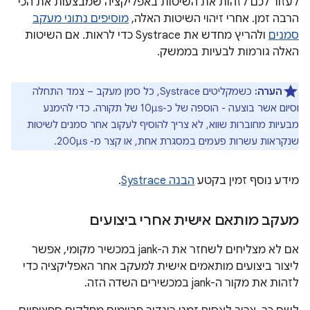
לעזור לכם לזהות את השיטות באפליקציה שמבצעות את הכי
הרבה זמן. אחרי זיהוי השיטות האלה,
מוסיפים נתוני מעקב
סמנים
ולהריץ מחדש את Systrace כדי לראות. אם השיטות
האלה גורמות לבעיות בממשק.
הערה:
כשמקליטים Systrace, כל סמן מעקב – צמד התחלה
וסיום אשר בוצעה - הוספה של כ-10μs של תקורה. כדי להימנע
מבעיות מחוברות שווא, לא צריך להוסיף לעקוב אחר סמנים לשיטות
שנקראות עשרות פעמים במסגרת אחת, או קצר מ- 200μs.
מידע נוסף זמין בקטע
הבנה Systrace
.
מעקב מותאם אישית אחרי ביצועים
אם לא מצליחים לשחזר את ה-jank במכשיר מקומי, אפשר
ליצור ביצועים מותאמים אישית למעקב אחר האפליקציה כדי
לזהות את מקור ה-jank במכשירים השדה הזה.