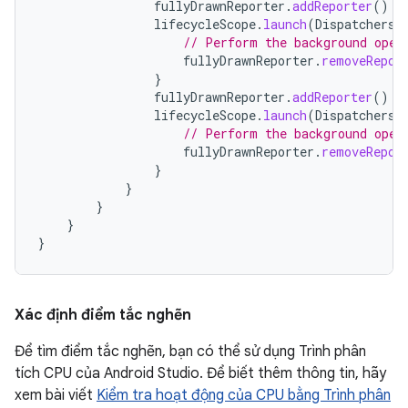
fullyDrawnReporter
.
addReporter
()
lifecycleScope
.
launch
(
Dispatchers
.
// Perform the background oper
fullyDrawnReporter
.
removeRepor
}
fullyDrawnReporter
.
addReporter
()
lifecycleScope
.
launch
(
Dispatchers
.
// Perform the background oper
fullyDrawnReporter
.
removeRepor
}
}
}
}
}
Xác định điểm tắc nghẽn
Để tìm điểm tắc nghẽn, bạn có thể sử dụng Trình phân
tích CPU của Android Studio. Để biết thêm thông tin, hãy
xem bài viết
Kiểm tra hoạt động của CPU bằng Trình phân