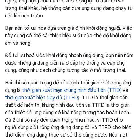
nguội, ứng dụng của bạn sẽ khởi động lại từ đầu. Ở các
trạng thái khác, hệ thống cần đưa ứng dụng đang chạy từ
nền lên nền trước.
Bạn nên tối ưu hoá dựa trên giả định khởi động nguội. Việc
này cũng có thể cải thiện hiệu suất của chế độ khởi động
ấm và nóng.
Để tối ưu hoá việc khởi động nhanh ứng dụng, bạn nên nắm
được những gì đang diễn ra ở cấp hệ thống và cấp ứng
dụng, cũng như cách chúng tương tác ở mỗi trạng thái.
Hai chỉ số quan trọng để xác định thời gian khởi động ứng
dụng là
thời gian xuất hiện khung hình đầu tiên (TTID)
và
thời gian xuất hiện đầy đủ (TTFD)
. TTID là thời gian cần
thiết để hiển thị khung hình đầu tiên và TTFD là thời gian
cần thiết để ứng dụng có khả năng tương tác hoàn toàn.
Cả 2 chỉ số này đều quan trọng như nhau, vì TTID cho
người dùng biết rằng ứng dụng đang tải và TTFD cho biết
thời điểm ứng dụng thực sự có thể dùng được. Nếu một