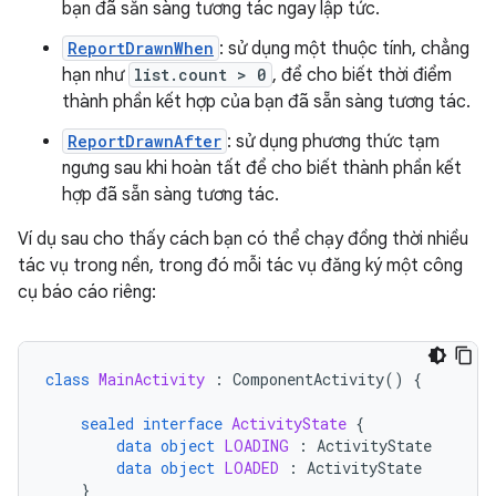
bạn đã sẵn sàng tương tác ngay lập tức.
ReportDrawnWhen
: sử dụng một thuộc tính, chẳng
hạn như
list.count > 0
, để cho biết thời điểm
thành phần kết hợp của bạn đã sẵn sàng tương tác.
ReportDrawnAfter
: sử dụng phương thức tạm
ngưng sau khi hoàn tất để cho biết thành phần kết
hợp đã sẵn sàng tương tác.
Ví dụ sau cho thấy cách bạn có thể chạy đồng thời nhiều
tác vụ trong nền, trong đó mỗi tác vụ đăng ký một công
cụ báo cáo riêng:
class
MainActivity
:
ComponentActivity
()
{
sealed
interface
ActivityState
{
data
object
LOADING
:
ActivityState
data
object
LOADED
:
ActivityState
}