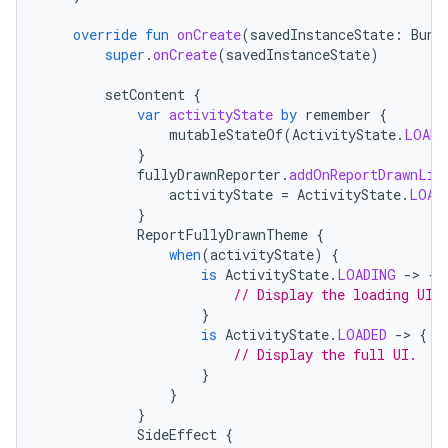
override
fun
onCreate
(
savedInstanceState
:
Bund
super
.
onCreate
(
savedInstanceState
)
setContent
{
var
activityState
by
remember
{
mutableStateOf
(
ActivityState
.
LOADI
}
fullyDrawnReporter
.
addOnReportDrawnLis
activityState
=
ActivityState
.
LOAD
}
ReportFullyDrawnTheme
{
when
(
activityState
)
{
is
ActivityState
.
LOADING
-
>
{
// Display the loading UI.
}
is
ActivityState
.
LOADED
-
>
{
// Display the full UI.
}
}
}
SideEffect
{