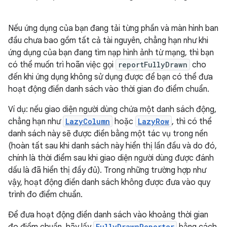
Nếu ứng dụng của bạn đang tải từng phần và màn hình ban
đầu chưa bao gồm tất cả tài nguyên, chẳng hạn như khi
ứng dụng của bạn đang tìm nạp hình ảnh từ mạng, thì bạn
có thể muốn trì hoãn việc gọi
reportFullyDrawn
cho
đến khi ứng dụng không sử dụng được để bạn có thể đưa
hoạt động điền danh sách vào thời gian đo điểm chuẩn.
Ví dụ: nếu giao diện người dùng chứa một danh sách động,
chẳng hạn như
LazyColumn
hoặc
LazyRow
, thì có thể
danh sách này sẽ được điền bằng một tác vụ trong nền
(hoàn tất sau khi danh sách này hiển thị lần đầu và do đó,
chính là thời điểm sau khi giao diện người dùng được đánh
dấu là đã hiển thị đầy đủ). Trong những trường hợp như
vậy, hoạt động điền danh sách không được đưa vào quy
trình đo điểm chuẩn.
Để đưa hoạt động điền danh sách vào khoảng thời gian
đo điểm chuẩn, hãy lấy
FullyDrawnReporter
bằng cách