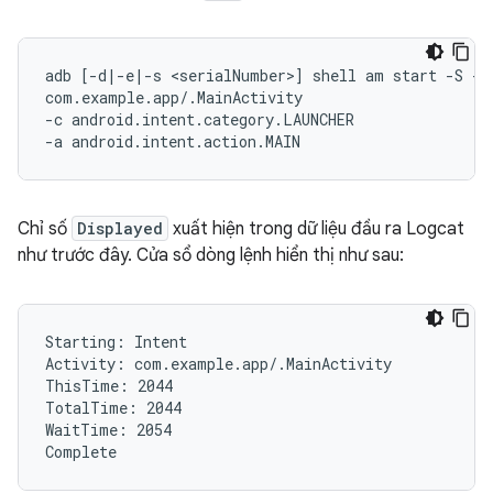
adb [-d|-e|-s <serialNumber>] shell am start -S -W

com.example.app/.MainActivity

-c android.intent.category.LAUNCHER

Chỉ số
Displayed
xuất hiện trong dữ liệu đầu ra Logcat
như trước đây. Cửa sổ dòng lệnh hiển thị như sau:
Starting: Intent

Activity: com.example.app/.MainActivity

ThisTime: 2044

TotalTime: 2044

WaitTime: 2054
