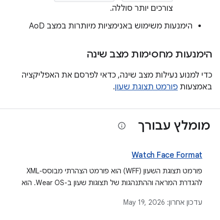
צורכים יותר סוללה.
הימנעות משימוש באנימציות מיותרות במצב AoD
הימנעות מחסימות מצב שינה
כדי למנוע נעילות מצב שינה, כדאי לפרסם את האפליקציה
באמצעות
פורמט תצוגת שעון
.
מומלץ עבורך
Watch Face Format
פורמט תצוגת השעון (WFF) הוא פורמט הצהרתי מבוסס-XML
להגדרת המראה וההתנהגות של תצוגות שעון ב-Wear OS. הוא
נועד לפשט את תהליך הפיתוח ולשפר את הביצועים.
עדכון אחרון:
May 19, 2026