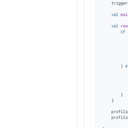
trigger
val
mai
val
res
if
}
e
}
}
profili
profili