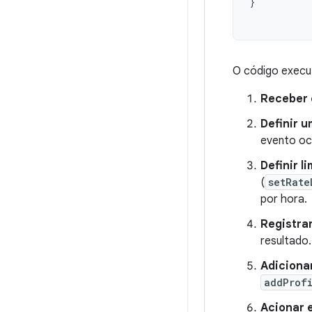
}
O código execu
Receber 
Definir 
evento oco
Definir l
(
setRate
por hora.
Registrar
resultado.
Adiciona
addProf
Acionar 