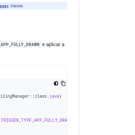
classe.
gger
_APP_FULLY_DRAWN
e aplicar a
filingManager
::
class
.
java
)
.
TRIGGER_TYPE_APP_FULLY_DRAWN
)