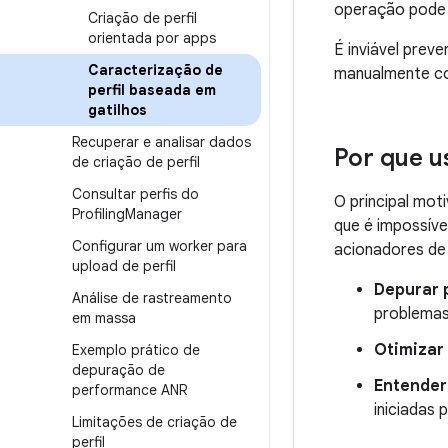
operação pode t
Criação de perfil
orientada por apps
É inviável prev
Caracterização de
manualmente c
perfil baseada em
gatilhos
Recuperar e analisar dados
Por que u
de criação de perfil
Consultar perfis do
O principal mot
Profiling
Manager
que é impossív
Configurar um worker para
acionadores de 
upload de perfil
Depurar 
Análise de rastreamento
problemas
em massa
Otimizar 
Exemplo prático de
depuração de
Entender
performance ANR
iniciadas 
Limitações de criação de
perfil