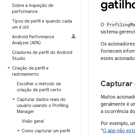
gatilh
Sobre a inspeção de
performance
Tipos de perfil e quando cada
O
ProfilingM
um é útil
sistema gerenci
Android Performance
Analyzer (APA)
Os acionadores 
fornecem infor
Criadores de perfil do Android
esses acionado
Studio
Criação de perfil e
rastreamento
Capturar 
Escolher o método de
criação de perfil certo
Muitos acionado
Capturar dados reais do
geralmente é um
usuário usando o Profiling
a ocorrência do
Manager
Visão geral
Por exemplo, um
"
O app não está
Como capturar um perfil