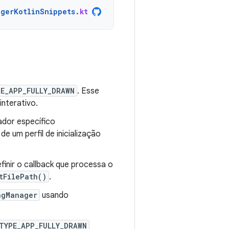
agerKotlinSnippets
.
kt
E_APP_FULLY_DRAWN
. Esse
interativo.
nador específico
de um perfil de inicialização
finir o callback que processa o
tFilePath()
.
ngManager
usando
TYPE_APP_FULLY_DRAWN