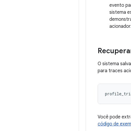
evento pa
sistema e
demonstra
acionador
Recuperar
O sistema salva
para traces ac
Você pode extra
código de exem