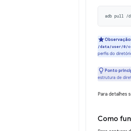
adb
pull
Observação
/data/user/0/c
perfis do diretó
Ponto princi
estrutura de dir
Para detalhes s
Como fun