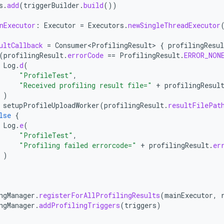
s
.
add
(
triggerBuilder
.
build
())
nExecutor
:
Executor
=
Executors
.
newSingleThreadExecutor
ultCallback
=
Consumer<ProfilingResult>
{
profilingResul
(
profilingResult
.
errorCode
==
ProfilingResult
.
ERROR_NON
Log
.
d
(
"ProfileTest"
,
"Received profiling result file="
+
profilingResul
)
setupProfileUploadWorker
(
profilingResult
.
resultFilePat
lse
{
Log
.
e
(
"ProfileTest"
,
"Profiling failed errorcode="
+
profilingResult
.
er
)
ngManager
.
registerForAllProfilingResults
(
mainExecutor
,
ngManager
.
addProfilingTriggers
(
triggers
)