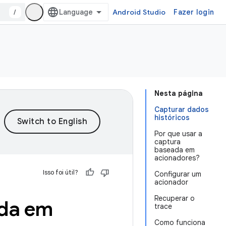
/
Android Studio
Fazer login
Nesta página
Capturar dados
históricos
Por que usar a
captura
baseada em
acionadores?
Isso foi útil?
Configurar um
acionador
Recuperar o
ada em
trace
Como funciona