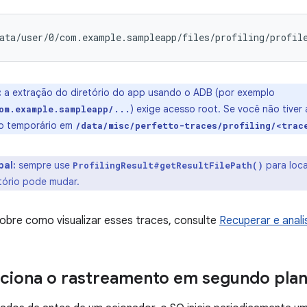
:
a extração do diretório do app usando o ADB (por exemplo
) exige acesso root. Se você não tiver
om.example.sampleapp/...
rio temporário em
/data/misc/perfetto-traces/profiling/<trac
pal:
sempre use
para loca
ProfilingResult#getResultFilePath()
etório pode mudar.
obre como visualizar esses traces, consulte
Recuperar e anali
ciona o rastreamento em segundo pla