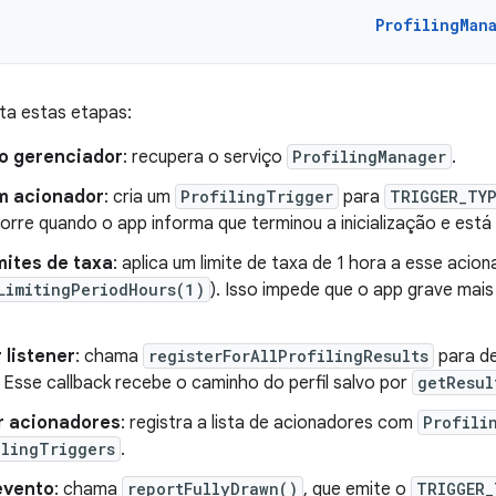
ProfilingMan
ta estas etapas:
o gerenciador
: recupera o serviço
ProfilingManager
.
um acionador
: cria um
ProfilingTrigger
para
TRIGGER_TYP
rre quando o app informa que terminou a inicialização e está 
imites de taxa
: aplica um limite de taxa de 1 hora a esse acio
LimitingPeriodHours(1)
). Isso impede que o app grave mais 
 listener
: chama
registerForAllProfilingResults
para de
 Esse callback recebe o caminho do perfil salvo por
getResul
r acionadores
: registra a lista de acionadores com
Profili
ilingTriggers
.
evento
: chama
reportFullyDrawn()
, que emite o
TRIGGER_