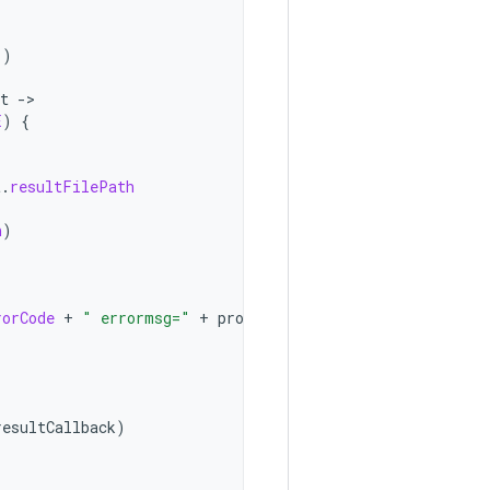
()
t
-
E
)
{
t
.
resultFilePath
h
)
rorCode
+
" errormsg="
+
profilingResult
.
errorMessage
resultCallback
)