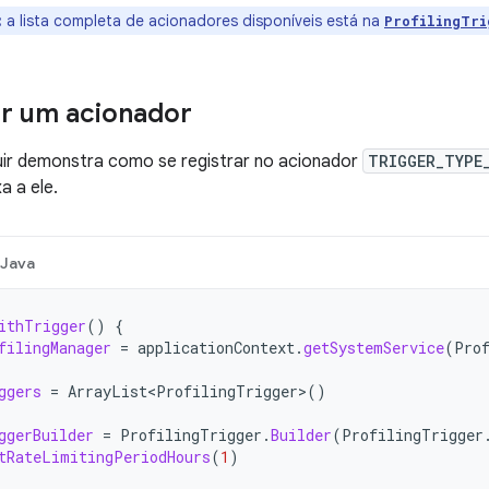
:
a lista completa de acionadores disponíveis está na
ProfilingTri
r um acionador
uir demonstra como se registrar no acionador
TRIGGER_TYPE
a a ele.
Java
ithTrigger
()
{
filingManager
=
applicationContext
.
getSystemService
(
Pro
ggers
=
ArrayList<ProfilingTrigger>
()
ggerBuilder
=
ProfilingTrigger
.
Builder
(
ProfilingTrigger
tRateLimitingPeriodHours
(
1
)