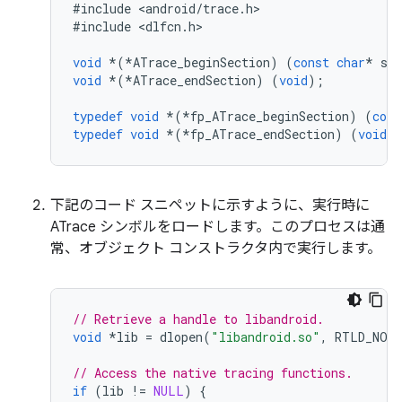
#
include
<
android
/
trace
.
h
>

#
include
<
dlfcn
.
h
>

void
*
(
*
ATrace_beginSection
)
(
const
char
*
se
void
*
(
*
ATrace_endSection
)
(
void
);
typedef
void
*
(
*
fp_ATrace_beginSection
)
(
cons
typedef
void
*
(
*
fp_ATrace_endSection
)
(
void
)
下記のコード スニペットに示すように、実行時に
ATrace シンボルをロードします。このプロセスは通
常、オブジェクト コンストラクタ内で実行します。
// Retrieve a handle to libandroid.
void
*
lib
=
dlopen
(
"libandroid.so"
,
RTLD_NOW
// Access the native tracing functions.
if
(
lib
!=
NULL
)
{