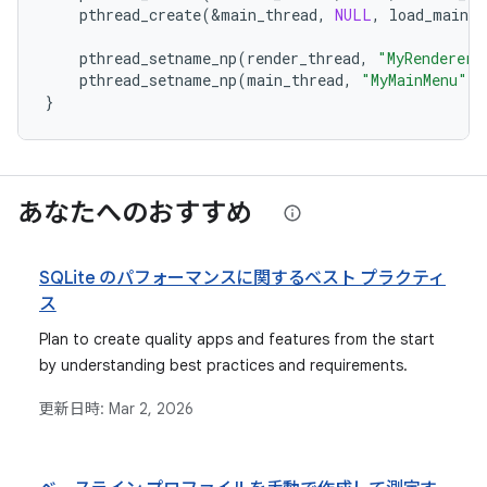
pthread_create
(
&
main_thread
,
NULL
,
load_main_m
pthread_setname_np
(
render_thread
,
"MyRenderer"
pthread_setname_np
(
main_thread
,
"MyMainMenu"
);
}
あなたへのおすすめ
SQLite のパフォーマンスに関するベスト プラクティ
ス
Plan to create quality apps and features from the start
by understanding best practices and requirements.
更新日時:
Mar 2, 2026