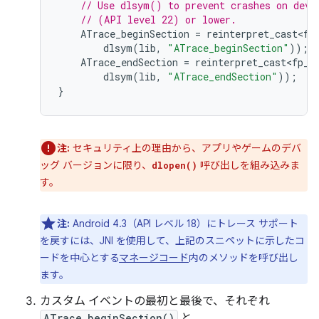
// Use dlsym() to prevent crashes on devi
// (API level 22) or lower.
ATrace_beginSection
=
reinterpret_cast<fp
dlsym
(
lib
,
"ATrace_beginSection"
));
ATrace_endSection
=
reinterpret_cast<fp_A
dlsym
(
lib
,
"ATrace_endSection"
));
}
注:
セキュリティ上の理由から、アプリやゲームのデバ
ッグ バージョンに限り、
呼び出しを組み込みま
dlopen()
す。
注:
Android 4.3（API レベル 18）にトレース サポート
を戻すには、JNI を使用して、上記のスニペットに示したコ
ードを中心とする
マネージコード
内のメソッドを呼び出し
ます。
カスタム イベントの最初と最後で、それぞれ
ATrace_beginSection()
と