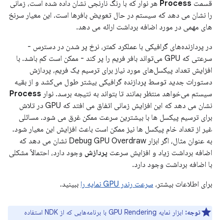
قسمت
Process
هر نوار که با رنگ نارنجی نشان داده شده است، زمانی
را نشان می دهد که سیستم در حال تعویض بافرها است. این معیار سرنخ
های مهمی در مورد اضافه برداشت ارائه می دهد.
در پردازنده‌های گرافیکی با عملکرد کمتر، نرخ پر شدن در دسترس -
سرعتی که GPU می‌تواند بافر فریم را پر کند - ممکن است کم باشد. با
افزایش تعداد پیکسل‌های مورد نیاز برای ترسیم یک فریم، پردازش
دستورات جدید توسط پردازنده گرافیکی بیشتر طول می‌کشد و از بقیه
سیستم می‌خواهد منتظر بمانند تا بتواند به نتیجه برسد. نوار
Process
نشان می دهد که این افزایش زمانی اتفاق می افتد که GPU در تلاش
برای ترسیم پیکسل ها با بیشترین سرعت ممکن غرق می شود. مسائلی
غیر از تعداد خام پیکسل ها نیز ممکن است باعث افزایش این معیار شود.
به عنوان مثال، اگر ابزار Debug GPU Overdraw نشان می دهد که
اضافه برداشت زیاد و افزایش سرعت
پردازش
وجود دارد، احتمالاً مشکلی
با اضافه برداشت وجود دارد.
برای اطلاعات بیشتر،
سرعت رندر GPU نمایه را
ببینید.
توجه:
ابزار نمایه GPU Rendering با برنامه‌هایی که از NDK استفاده