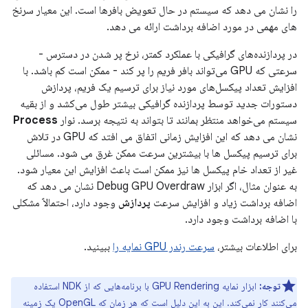
را نشان می دهد که سیستم در حال تعویض بافرها است. این معیار سرنخ
های مهمی در مورد اضافه برداشت ارائه می دهد.
در پردازنده‌های گرافیکی با عملکرد کمتر، نرخ پر شدن در دسترس -
سرعتی که GPU می‌تواند بافر فریم را پر کند - ممکن است کم باشد. با
افزایش تعداد پیکسل‌های مورد نیاز برای ترسیم یک فریم، پردازش
دستورات جدید توسط پردازنده گرافیکی بیشتر طول می‌کشد و از بقیه
سیستم می‌خواهد منتظر بمانند تا بتواند به نتیجه برسد. نوار
Process
نشان می دهد که این افزایش زمانی اتفاق می افتد که GPU در تلاش
برای ترسیم پیکسل ها با بیشترین سرعت ممکن غرق می شود. مسائلی
غیر از تعداد خام پیکسل ها نیز ممکن است باعث افزایش این معیار شود.
به عنوان مثال، اگر ابزار Debug GPU Overdraw نشان می دهد که
اضافه برداشت زیاد و افزایش سرعت
پردازش
وجود دارد، احتمالاً مشکلی
با اضافه برداشت وجود دارد.
برای اطلاعات بیشتر،
سرعت رندر GPU نمایه را
ببینید.
توجه:
ابزار نمایه GPU Rendering با برنامه‌هایی که از NDK استفاده
می‌کنند کار نمی‌کند. این به این دلیل است که هر زمان که OpenGL یک زمینه