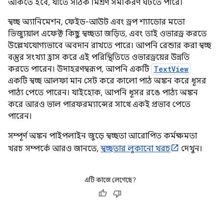
আঁকতে হবে, যাতে সঠিক মিশ্রণ সমীকরণ ঘটতে পারে।
স্বচ্ছ অ্যানিমেশন, ফেইড-আউট এবং ড্রপ শ্যাডোর মতো
ভিজ্যুয়াল এফেক্ট কিছু স্বচ্ছতা জড়িত, এবং তাই ওভারড্র করতে
উল্লেখযোগ্যভাবে অবদান রাখতে পারে। আপনি রেন্ডার করা স্বচ্ছ
বস্তুর সংখ্যা হ্রাস করে এই পরিস্থিতিতে ওভারড্রয়ের উন্নতি
করতে পারেন। উদাহরণস্বরূপ, আপনি একটি
TextView
একটি স্বচ্ছ আলফা মান সেট করে কালো পাঠ অঙ্কন করে ধূসর
পাঠ্য পেতে পারেন। যাইহোক, আপনি ধূসর রঙে পাঠ্য অঙ্কন
করে আরও ভাল পারফরম্যান্সের সাথে একই প্রভাব পেতে
পারেন।
সম্পূর্ণ অঙ্কন পাইপলাইন জুড়ে স্বচ্ছতা আরোপিত কর্মক্ষমতা
খরচ সম্পর্কে আরও জানতে,
স্বচ্ছতার লুকানো খরচ
দেখুন।
এটি কাজে লেগেছে?