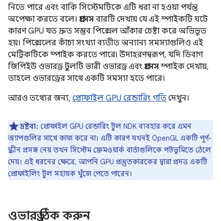
নিতে পারে এবং বাকি সিস্টেমটিকে এটি ধরা না হওয়া পর্যন্ত
অপেক্ষা করতে বলে।
প্রসেস
বারটি দেখায় যে এই স্পাইকটি ঘটে
কারণ GPU যত দ্রুত সম্ভব পিক্সেল আঁকার চেষ্টা করে অভিভূত
হয়। পিক্সেলের কাঁচা সংখ্যা ব্যতীত অন্যান্য সমস্যাগুলিও এই
মেট্রিকটিকে স্পাইক করতে পারে৷ উদাহরণস্বরূপ, যদি ডিবাগ
জিপিইউ ওভারড্র টুলটি ভারী ওভারড্র এবং
প্রসেস
স্পাইক দেখায়,
তাহলে ওভারড্রের সাথে একটি সমস্যা হতে পারে।
আরও তথ্যের জন্য,
প্রোফাইল GPU রেন্ডারিং গতি
দেখুন।
দ্রষ্টব্য:
প্রোফাইল GPU রেন্ডারিং টুল NDK ব্যবহার করে এমন
অ্যাপগুলির সাথে কাজ করে না। এটি কারণ যখনই OpenGL একটি পূর্ণ-
স্ক্রীন প্রসঙ্গ নেয় তখন সিস্টেম ফ্রেমওয়ার্ক বার্তাগুলিকে পটভূমিতে ঠেলে
দেয়। এই ধরনের ক্ষেত্রে, আপনি GPU প্রস্তুতকারকের দ্বারা প্রদত্ত একটি
প্রোফাইলিং টুল সহায়ক খুঁজে পেতে পারেন।
ওভারড্র ঠিক করুন