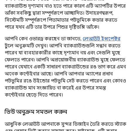
ব্যাকগ্রাউন্ড দৃশ্যমান নাও হতে পারে কারণ এটি অ্যাপটির উপরে
আঁকা সবকিছু দ্বারা সম্পূর্ণরূপে আচ্ছাদিত। উদাহরণস্বরূপ,
সিস্টেমটি সম্পূর্ণরূপে পিতামাতার পটভূমিকে কভার করতে
পারে যখন এটি তার উপরে শিশুর দৃষ্টিভঙ্গি আঁকে।
আপনি কেন ওভারড্র করছেন তা জানতে,
লেআউট ইন্সপেক্টর
টুলে অনুক্রমটি দেখুন। আপনি ব্যাকগ্রাউন্ডগুলি সন্ধান করতে
পারেন যা ব্যবহারকারীর কাছে দৃশ্যমান নয় এবং সেগুলি মুছে
ফেলতে পারেন৷ আপনি অপ্রয়োজনীয় ব্যাকগ্রাউন্ড মুছে ফেলতে
পারেন যেখানে একটি সাধারণ ব্যাকগ্রাউন্ডের রঙ ভাগ করে এমন
অনেক কন্টেইনার আছে। আপনি আপনার অ্যাপের প্রধান
পটভূমির রঙে উইন্ডোর পটভূমি সেট করতে পারেন এবং কোনও
ব্যাকগ্রাউন্ড মান সংজ্ঞায়িত না করেই এর উপরে সমস্ত
কন্টেইনার ছেড়ে দিতে পারেন।
ভিউ অনুক্রম সমতল করুন
আধুনিক লেআউট আপনাকে সুন্দর ডিজাইন তৈরি করতে স্ট্যাক