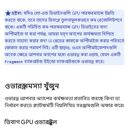
দ্রষ্টব্য:
যদিও লো-এন্ড ডিভাইসগুলি GPU পারফরম্যান্সে উন্নতি
করতে থাকে, তবে তাদের ডিসপ্লে তুলনামূলকভাবে কম রেজোলিউশনে
থাকে। একটি পরিচিত কম-পারফরম্যান্স GPU ডিভাইসের জন্য
অপ্টিমাইজ না করা পর্যন্ত, আমরা মসৃণ অ্যাপের কার্যক্ষমতা নিশ্চিত
করতে সাহায্য করার জন্য UI থ্রেডের কাজকে অপ্টিমাইজ করার পরিবর্তে
ফোকাস করার পরামর্শ দিই। এটি ছাড়াও, ওএস অপ্টিমাইজেশানগুলি
অনেক ক্ষেত্রে আপনার অ্যাপের মধ্যে ওভারড্র করা এড়ায়, যেমন একটি
ব্যাকগ্রাউন্ড উইন্ডো ব্যাকগ্রাউন্ডকে ওভারড্র করে।
Fragment
ওভারড্র সমস্যা খুঁজুন
ওভারড্র আপনার অ্যাপের কর্মক্ষমতা প্রভাবিত করছে কিনা তা
নির্ধারণ করতে প্ল্যাটফর্মটি নিম্নলিখিত সরঞ্জামগুলি অফার করে৷
ডিবাগ GPU ওভারড্র টুল