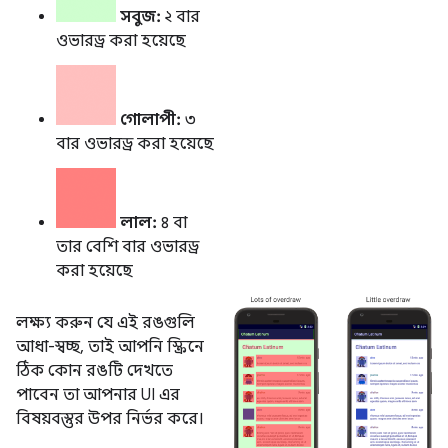
সবুজ:
২ বার
ওভারড্র করা হয়েছে
গোলাপী:
৩
বার ওভারড্র করা হয়েছে
লাল:
৪ বা
তার বেশি বার ওভারড্র
করা হয়েছে
লক্ষ্য করুন যে এই রঙগুলি
আধা-স্বচ্ছ, তাই আপনি স্ক্রিনে
ঠিক কোন রঙটি দেখতে
পাবেন তা আপনার UI এর
বিষয়বস্তুর উপর নির্ভর করে।