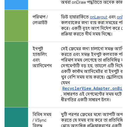
অথবা onDraw পদ্ধতিতে অনেক কাজ ক
পরিমাপ /
ভিউ হায়ারার্কিতে
onLayout
এবং
onMe
লেআউট
কলব্যাকের জন্য ব্যয় করা সময়ের পরিমাণ
করে। একটি বৃহৎ অংশ নির্দেশ করে যে ভি
প্রক্রিয়া করতে দীর্ঘ সময় নিচ্ছে।
ইনপুট
সেই ফ্রেমের জন্য চালানো সমস্ত অ্যানিম
হ্যান্ডলিং
করতে এবং সমস্ত ইনপুট কলব্যাক পরি
এবং
পরিমাণ সময় লেগেছে তা প্রতিনিধিত্ব ক
অ্যানিমেশন
সেগমেন্টটি বড় হয়, তাহলে এটি নির্দে
একটি কাস্টম অ্যানিমেটর বা ইনপুট কলব্য
খুব বেশি সময় ব্যয় করছে। স্ক্রোলিংয়ের
যেমন
RecyclerView.Adapter.onBin
, সাধারণত এই সেগমেন্টের সময় ঘটে এ
ধীরগতির একটি সাধারণ উৎস।
বিবিধ সময়
দুটি পরপর ফ্রেমের মধ্যে অ্যাপটি অপা
/ VSync
করতে যে সময় ব্যয় করে তা প্রতিনিধিত্
বিলম্ব
থ্রেডে অত্যধিক প্রক্রিয়াকরণের একটি স