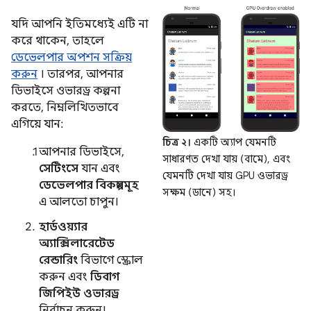
যদি আপনি ইতিমধ্যেই এটি না
করে থাকেন, তাহলে
ডেভেলপার অপশন সক্রিয়
করুন
। তারপর, আপনার
ডিভাইসে ওভারড্র কল্পনা
করতে, নিম্নলিখিতভাবে
এগিয়ে যান:
চিত্র ২।
একটি অ্যাপ যেমনটি
আপনার ডিভাইসে,
সাধারণত দেখা যায় (বামে), এবং
সেটিংসে
যান এবং
যেমনটি দেখা যায় GPU ওভারড্র
ডেভেলপার বিকল্পসমূহ
সক্ষম (ডানে) সহ।
এ আলতো চাপুন।
হার্ডওয়্যার
অ্যাক্সিলারেটেড
রেন্ডারিং
বিভাগে স্ক্রোল
করুন এবং
ডিবাগ
জিপিইউ ওভারড্র
নির্বাচন করুন।