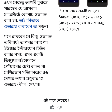
এখন যেহেতু আপনি বুঝতে
পারছেন যে আপনার
চিত্র ৩।
এমন একটি অ্যাপের
লেআউটে কোথায় ওভারড্র
উদাহরণ যেখানে প্রচুর ওভারড্র
করা হয়,
তাই কীভাবে
(বামে) এবং অনেক কম ওভারড্র
ওভারড্রা কমাবেন তা
পড়ুন।
(ডানে) রয়েছে।
মনে রাখবেন যে কিছু ওভারড্র
অনিবার্য। আপনার অ্যাপের
ইউজার ইন্টারফেস টিউন
করার সময়, এমন একটি
ভিজ্যুয়ালাইজেশনে
পৌঁছানোর চেষ্টা করুন যা
বেশিরভাগ সত্যিকারের রঙ
দেখায় অথবা শুধুমাত্র 1X
ওভারড্র (নীল) দেখায়।
এটি কাজে লেগেছে?