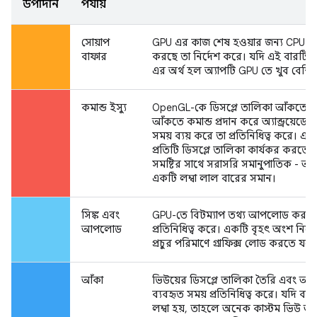
উপাদান
পর্যায়
সোয়াপ
GPU এর কাজ শেষ হওয়ার জন্য CPU কত
বাফার
করছে তা নির্দেশ করে। যদি এই বারটি লম
এর অর্থ হল অ্যাপটি GPU তে খুব বেশ
কমান্ড ইস্যু
OpenGL-কে ডিসপ্লে তালিকা আঁকতে এব
আঁকতে কমান্ড প্রদান করে অ্যান্ড্রয়েডে
সময় ব্যয় করে তা প্রতিনিধিত্ব করে। এই
প্রতিটি ডিসপ্লে তালিকা কার্যকর করতে 
সমষ্টির সাথে সরাসরি সমানুপাতিক - আ
একটি লম্বা লাল বারের সমান।
সিঙ্ক এবং
GPU-তে বিটম্যাপ তথ্য আপলোড করতে 
আপলোড
প্রতিনিধিত্ব করে। একটি বৃহৎ অংশ নির্দ
প্রচুর পরিমাণে গ্রাফিক্স লোড করতে যথেষ্
আঁকা
ভিউয়ের ডিসপ্লে তালিকা তৈরি এবং 
ব্যবহৃত সময় প্রতিনিধিত্ব করে। যদি ব
লম্বা হয়, তাহলে অনেক কাস্টম ভিউ অঙ