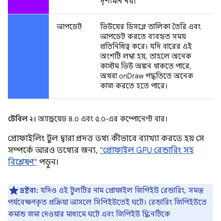
দৃশ্যমান নয়।
আপডেট
ভিউয়ের ডিসপ্লে তালিকা তৈরি এবং
আপডেট করতে ব্যবহৃত সময়
প্রতিনিধিত্ব করে। যদি বারের এই
অংশটি লম্বা হয়, তাহলে অনেক
কাস্টম ভিউ অঙ্কন থাকতে পারে,
অথবা onDraw পদ্ধতিতে অনেক
কাজ করতে হতে পারে।
টেবিল ২।
অ্যান্ড্রয়েড ৪.০ এবং ৫.০-এর কম্পোনেন্ট বার।
প্রোফাইলিং টুল দ্বারা প্রদত্ত তথ্য কীভাবে ব্যাখ্যা করতে হয় সে
সম্পর্কে আরও তথ্যের জন্য,
"প্রোফাইল GPU রেন্ডারিং সহ
বিশ্লেষণ"
পড়ুন।
দ্রষ্টব্য:
যদিও এই টুলটির নাম প্রোফাইল জিপিইউ রেন্ডারিং, সমস্ত
পর্যবেক্ষণকৃত প্রক্রিয়া আসলে সিপিইউতেই ঘটে। রেন্ডারিং জিপিইউতে
কমান্ড জমা দেওয়ার মাধ্যমে ঘটে এবং জিপিইউ স্ক্রিনটিকে