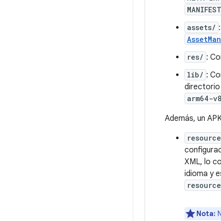
MANIFES
assets/
AssetMa
res/
: Co
lib/
: Co
directori
arm64-v
Además, un APK 
resource
configura
XML, lo co
idioma y e
resource
Nota:
N