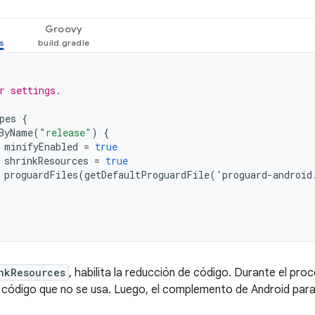
Groovy
r settings.
pes
{
ByName
(
"release"
)
{
minifyEnabled
=
true
shrinkResources
=
true
proguardFiles
(
getDefaultProguardFile
(
'
proguard
-
android
nkResources
, habilita la reducción de código. Durante el pro
l código que no se usa. Luego, el complemento de Android para