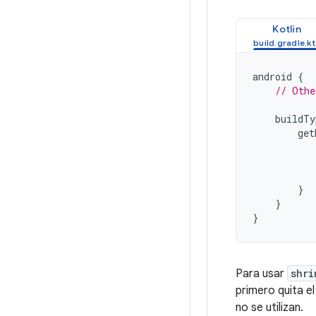
Kotlin
android
{
// Othe
buildTy
get
}
}
}
Para usar
shri
primero quita e
no se utilizan.