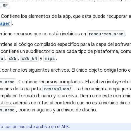
T.MF
.
: Contiene los elementos de la app, que esta puede recuperar a
nager
.
ntiene recursos que no están incluidos en
resources.arsc
.
ntiene el código compilado específico para la capa del softwa
o contiene un subdirectorio para cada tipo de plataforma, co
8a
,
x86
,
x86_64
y
mips
.
contiene los siguientes archivos. El único objeto obligatorio 
s.arsc
: Contiene recursos compilados. El archivo incluye el 
ciones de la carpeta
res/values/
. La herramienta empaquet
mpila en formato binario y lo archiva. Dentro de este conteni
stilos, además de rutas al contenido que no está incluido dire
s.arsc
, como imágenes y archivos de diseño.
o comprimas este archivo en el APK.