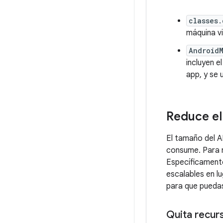
classes.
máquina vi
Android
incluyen e
app, y se 
Reduce el
El tamaño del A
consume. Para r
Específicamente
escalables en l
para que puedas
Quita recur