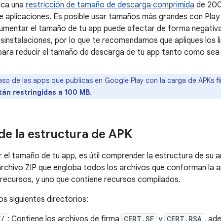
ica una
restricción de tamaño de descarga comprimida
de 200
 aplicaciones. Es posible usar tamaños más grandes con Play 
aumentar el tamaño de tu app puede afectar de forma negativa e
sinstalaciones, por lo que te recomendamos que apliques los 
para reducir el tamaño de descarga de tu app tanto como sea 
aso de las apps que publicas en Google Play con la carga de APKs 
án restringidas a 100 MB
.
e la estructura de APK
r el tamaño de tu app, es útil comprender la estructura de su 
archivo ZIP que engloba todos los archivos que conforman la ap
 recursos, y uno que contiene recursos compilados.
os siguientes directorios:
F/
: Contiene los archivos de firma
CERT.SF
y
CERT.RSA
, ad