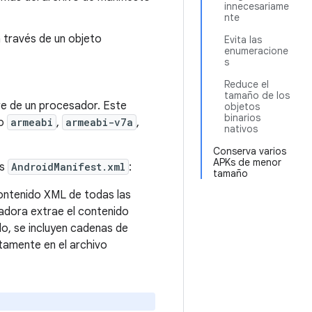
innecesariame
nte
 través de un objeto
Evita las
enumeracione
s
Reduce el
tamaño de los
re de un procesador. Este
objetos
binarios
mo
armeabi
,
armeabi-v7a
,
nativos
Conserva varios
APKs de menor
es
AndroidManifest.xml
:
tamaño
contenido XML de todas las
adora extrae el contenido
do, se incluyen cadenas de
ctamente en el archivo