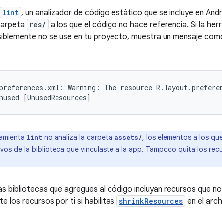
lint
, un analizador de código estático que se incluye en And
 carpeta
res/
a los que el código no hace referencia. Si la he
iblemente no se use en tu proyecto, muestra un mensaje como
preferences.xml: Warning: The resource R.layout.preferen
ramienta
no analiza la carpeta
, los elementos a los qu
lint
assets/
chivos de la biblioteca que vinculaste a la app. Tampoco quita los rec
las bibliotecas que agregues al código incluyan recursos que no
 los recursos por ti si habilitas
shrinkResources
en el arc