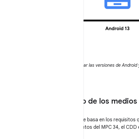
Figura 1:
Los dispositivos pueden actualizar las versiones de Android
Clase 35 de rendimiento de los medios
MPC 35 se introdujo en Android 15 y se basa en los requisitos 
requisitos adicionales para los elementos del MPC 34, el CDD e