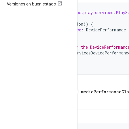
Versiones en buen estado
import
androidx.core.performance.play.services.PlayS
class
MyApplication
:
Application
()
{
lateinit
var
devicePerformance
:
DevicePerformance
override
fun
onCreate
()
{
// Use a class derived from the DevicePerformanc
devicePerformance
=
PlayServicesDevicePerformanc
}
}
Luego, puedes recuperar la propiedad
mediaPerformanceCla
Kotlin
Java