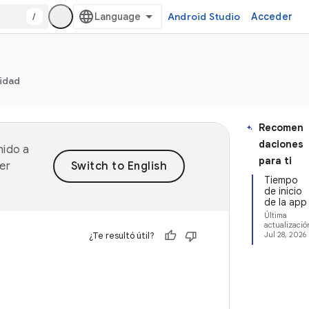
/
Android Studio
Acceder
ridad
Recomen
daciones
nido a
para ti
er
Tiempo
de inicio
de la app
Última
actualizació
¿Te resultó útil?
Jul 28, 2026