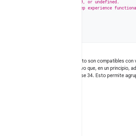
// MPC level 33, 31, 30, or undefined.
// Remove extras to keep experience function
}
}
}
}
Los niveles de las clases de rendimiento son compatibles con v
rendimiento. Por ejemplo, un dispositivo que, en un principio, 
no cumple con los requisitos de la clase 34. Esto permite agru