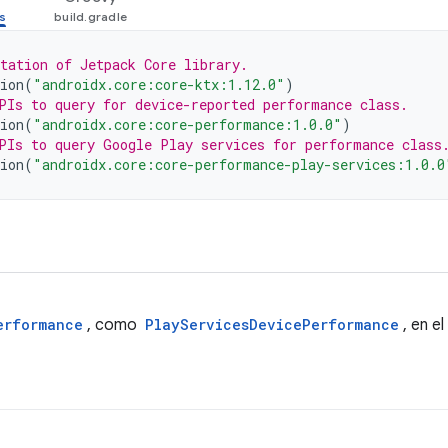
tation of Jetpack Core library.
ion
(
"androidx.core:core-ktx:1.12.0"
)
PIs to query for device-reported performance class.
ion
(
"androidx.core:core-performance:1.0.0"
)
PIs to query Google Play services for performance class
ion
(
"androidx.core:core-performance-play-services:1.0.0
erformance
, como
PlayServicesDevicePerformance
, en e