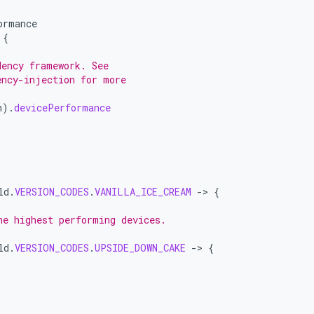
ormance
{
dency framework. See
ency-injection for more
n
).
devicePerformance
ld
.
VERSION_CODES
.
VANILLA_ICE_CREAM
-
>
{
he highest performing devices.
ld
.
VERSION_CODES
.
UPSIDE_DOWN_CAKE
-
>
{