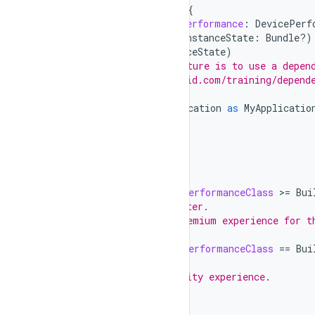
class
MyActivity
:
Activity
()
{
private
lateinit
var
devicePerformance
:
DevicePerf
override
fun
onCreate
(
savedInstanceState
:
Bundle?)
super
.
onCreate
(
savedInstanceState
)
// Note: Good app architecture is to use a depen
// https://developer.android.com/training/depend
// information.
devicePerformance
=
(
application
as
MyApplicatio
}
override
fun
onResume
()
{
super
.
onResume
()
when
{
devicePerformance
.
mediaPerformanceClass
>
=
Bui
// MPC level 35 and later.
// Provide the most premium experience for t
}
devicePerformance
.
mediaPerformanceClass
==
Bui
// MPC level 34.
// Provide a high quality experience.
}
else
-
>
{