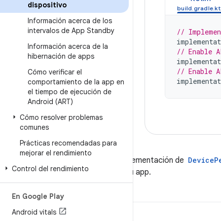
dispositivo
Información acerca de los
intervalos de App Standby
// Implemen
implementat
Información acerca de la
// Enable A
hibernación de apps
implementat
// Enable A
Cómo verificar el
implementat
comportamiento de la app en
el tiempo de ejecución de
Android (ART)
Cómo resolver problemas
comunes
Prácticas recomendadas para
mejorar el rendimiento
Luego, crea una instancia de una implementación de
DeviceP
Control del rendimiento
Esto solo debe hacerse una vez en tu app.
En Google Play
Android vitals
Kotlin
Java