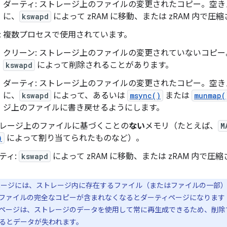
ダーティ: ストレージ上のファイルの変更されたコピー。空
に、
kswapd
によって zRAM に移動、または zRAM 内で
: 複数プロセスで使用されています。
クリーン: ストレージ上のファイルの変更されていないコピ
kswapd
によって削除されることがあります。
ダーティ: ストレージ上のファイルの変更されたコピー。空
に、
kswapd
によって、あるいは
msync()
または
munmap(
ジ上のファイルに書き戻せるようにします。
ストレージ上のファイルに基づくことの
ない
メモリ（たとえば、
M
)
によって割り当てられたものなど）。
ティ:
kswapd
によって zRAM に移動、または zRAM 内で
ージには、ストレージ内に存在するファイル（またはファイルの一部）
ファイルの完全なコピーが含まれなくなるとダーティページになります
ページは、ストレージのデータを使用して常に再生成できるため、削除
るとデータが失われます。