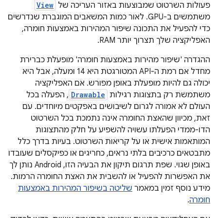
פעולות השרטוט שמבוצעות באזור העריכה של
View
משתמשים ב-GPU. לאור כמות המשאבים המוגברת שנדרשים
כדי להפעיל את התכונה שיפור המהירות באמצעות חומרה,
האפליקציה שלך תצרוך יותר RAM.
ההגדרה 'שיפור מהירות באמצעות חומרה' מופעלת כברירת
מחדל אם רמת ה-API המטורגטת היא 14 ומעלה, אבל היא
יכולה גם להיות מופעלת באופן מפורש. אם האפליקציה
משתמשת רק בתצוגות רגילות
Drawable
, הפעלה בכל
העולם לא אמורה לגרום לשיבושים באפקטים מיוחדים. עם
זאת, מכיוון שהאצת החומרה אינה נתמכת בכל השרטוט
הדו-ממדי הפעלתו עשויה להשפיע על חלק מהתצוגות
המותאמות אישית או על קריאות השרטוט. בעיות בדרך כלל
מתבטאים כרכיבים בלתי נראים, כחריגים או כפיקסלים שעובדו
באופן שגוי. שפת תרגום תיקון את הבעיה הזו, Android נותן לך
את האפשרות להפעיל או להשבית את האצת החומרה הרמות.
מידע נוסף זמין במאמר
שליטה בשיפור המהירות באמצעות
חומרה
.