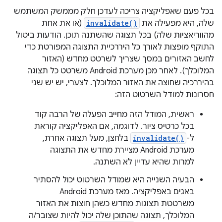
בכל פעם שאפליקציה צריכה לעדכן חלק מממשק המשתמש
שלה, היא מפעילה את
invalidate()
(או את אחת
מהווריאציות שלה) בכל תצוגה שהשתנה תוכן. הודעות ביטול
התוקף מופצות לאורך כל היררכיית התצוגה המפורטת כדי
לחשב האזורים במסך שצריך לשרטט מחדש (האזור
המלוכלך). לאחר מכן מערכת Android משרטט כל תצוגה
בהיררכיה שחוצה את האזור המלוכלך. לצערי, יש יש שני
חסרונות למודל השרטוט הזה:
ראשית, המודל הזה מחייב הפעלה של הרבה קוד
בכל כרטיס ציור. לדוגמה, אם האפליקציה קוראת
ל-
invalidate()
בלחצן, מעל תצוגה אחרת,
מערכת Android מציירת מחדש את התצוגה
למרות שהיא עדיין לא השתנה.
הבעיה השנייה היא שמודל השרטוט יכול להסתיר
באגים באפליקציה. מאז מערכת Android
משרטטת תצוגות מחדש כשהן חוצות את האזור
המלוכלך, תצוגה שהתוכן שלה יכול להיות שצובר/ה