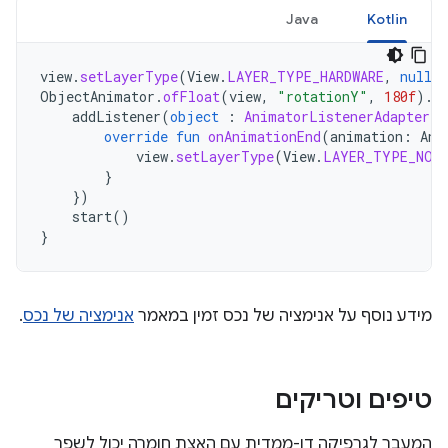
Java
Kotlin
view
.
setLayerType
(
View
.
LAYER_TYPE_HARDWARE
,
null
)
ObjectAnimator
.
ofFloat
(
view
,
"rotationY"
,
180f
).
a
addListener
(
object
:
AnimatorListenerAdapter
()
override
fun
onAnimationEnd
(
animation
:
Ani
view
.
setLayerType
(
View
.
LAYER_TYPE_NON
}
})
start
()
}
מידע נוסף על אנימציה של נכס זמין במאמר
אנימציה של נכס
.
טיפים וטריקים
המעבר לגרפיקה דו-ממדית עם האצת חומרה יכול לשפר