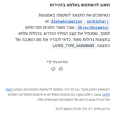
חשוב להשתמש באלפא בזהירות
כשהופכים את התצוגה לשקופה באמצעות
setAlpha()
,
AlphaAnimation
או
ObjectAnimator
, עובר מאגר נתונים זמני מחוץ
למסך, שמכפיל את קצב המילוי הנדרש. בהחלת אלפא
בתצוגות גדולות מאוד, כדאי להגדיר את סוג השכבה של
התצוגה
LAYER_TYPE_HARDWARE
המידע עזר לך?
דוגמאות התוכן והקוד שבדף הזה כפופות לרישיונות המפורטים בקטע
רישיון
לתוכן
.‏ Java ו-OpenJDK הם סימנים מסחריים או סימנים מסחריים רשומים
של חברת Oracle ו/או של השותפים העצמאיים שלה.
עדכון אחרון: 2026-04-07 (שעון UTC).