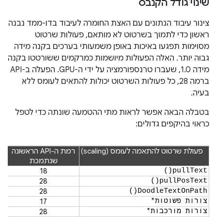
שינוי גודל הקנבס
צינור עיבוד הנתונים עם האצת החומרה לעיבוד בדו-ממד נבנה
ראשון כדי לתמוך בשרטוט לא מותאם, פעולות שרטוט
מסוימות תפגעו באיכות באופן משמעותי בערכים בקנה מידה
גבוה יותר. האלה הפעולות מיושמות כמרקמים ששורטטו בקנה
מידה 1.0, שעברו טרנספורמציה על ידי ה-GPU. הפעלה ב-API
ברמה 28, כל פעולות השרטוט יכולות להתאים לעומס ללא
בעיה.
בטבלה הבאה אפשר לראות מתי ההטמעה שונתה כדי לטפל
כראוי בהיקפים גדולים:
פעולת שרטוט להתאמה לעומס (scaling)
רמת ה-API הראשונה
שנתמכת
18
pullText()
28
pullPosText()
28
DoodleTextOnPath()
צורות פשוטות*
17
צורות מורכבות*
28