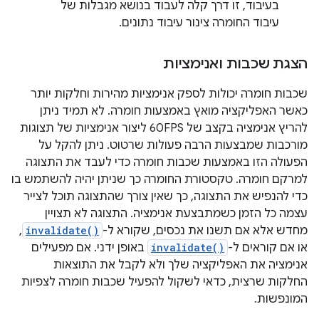
בעיבוד, זו דרך קלה לעבוד בנושא מגבלות של
עיבוד החומרה צינור עיבוד נתונים.
הצגת שכבות ואנימציות
שכבות חומרה יכולות לספק אנימציות מהירות וחלקות יותר
כאשר האפליקציה מואץ באמצעות חומרה. לא תמיד ניתן
להריץ אנימציה בקצב של 60FPS ליצור אנימציות של תצוגות
מורכבות שמבצעות הרבה פעולות שרטוט. ניתן להקל על
הפעולה הזו באמצעות שכבות חומרה כדי לעבד את התצוגה
למרקם חומרה. טקסטורת החומרה כך שניתן יהיה להשתמש בו
כדי להנפיש את התצוגה, כך שאין צורך שהתצוגה תוכל לצייר
עצמה כל הזמן כשמתבצעת אנימציה. התצוגה לא תצויין
מחדש אלא אם תשנו את נכסים, שקורא ל-
invalidate()
,
או אם קוראים ל-
invalidate()
באופן ידני. אם מפעילים
אנימציה את האפליקציה שלך ולא לקבל את התוצאות
החלקות שרצית, כדאי לשקול להפעיל שכבות חומרה לצפיות
המונפשות.