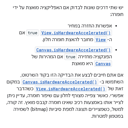
יש שתי דרכים שונות לבדוק אם האפליקציה מואצת על ידי
חומרה:
אפשרות החזרה במחיר
View.isHardwareAccelerated()
true
אם
ה-
View
מחובר להאצת חומרה חלון.
Canvas.isHardwareAccelerated()
הפונקציה מחזירה
true
אם המהירות של
Canvas
היא מואצת
אם אתם חייבים לבצע את הבדיקה הזו בקוד השרטוט,
השתמשו ב-
Canvas.isHardwareAccelerated()
במקום
זאת של
View.isHardwareAccelerated()
כשהדבר
אפשרי. כאשר צפייה מצורף לחלון עם שיפור חומרה, עדיין ניתן
לצייר אותו באמצעות רכיב שאינו חומרה קנבס מואץ. זה קורה,
למשל, כשמציירים תצוגה למפת סיביות (bitmap) לשמירה
במטמון למטרות.