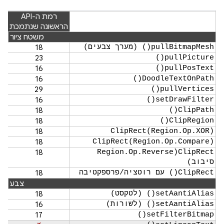
רמת ה-API
הראשונה שנתמכת
משטח ציור
pullBitmapMesh() (מערך צבעים)
18
23
pullPicture()
16
pullPosText()
16
DoodleTextOnPath()
29
pullVertices()
16
setDrawFilter()
18
ClipPath()
18
ClipRegion()
18
ClipRect(Region.Op.XOR)
18
ClipRect(Region.Op.Compare)
18
ClipRect(Region.Op.Reverse
סיבוב)
ClipRect() עם רוטציה/פרספקטיבה
18
צבע
setAantiAlias() (לטקסט)
18
setAantiAlias() (לשורות)
16
17
setFilterBitmap()