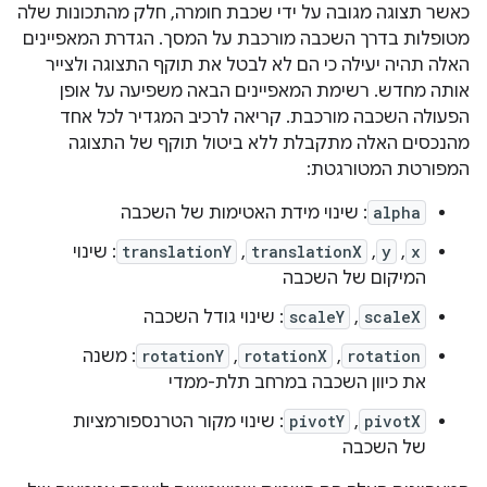
כאשר תצוגה מגובה על ידי שכבת חומרה, חלק מהתכונות שלה
מטופלות בדרך השכבה מורכבת על המסך. הגדרת המאפיינים
האלה תהיה יעילה כי הם לא לבטל את תוקף התצוגה ולצייר
אותה מחדש. רשימת המאפיינים הבאה משפיעה על אופן
הפעולה השכבה מורכבת. קריאה לרכיב המגדיר לכל אחד
מהנכסים האלה מתקבלת ללא ביטול תוקף של התצוגה
המפורטת המטורגטת:
alpha
: שינוי מידת האטימות של השכבה
x
,
y
,
translationX
,
translationY
: שינוי
המיקום של השכבה
scaleX
,
scaleY
: שינוי גודל השכבה
rotation
,
rotationX
,
rotationY
: משנה
את כיוון השכבה במרחב תלת-ממדי
pivotX
,
pivotY
: שינוי מקור הטרנספורמציות
של השכבה