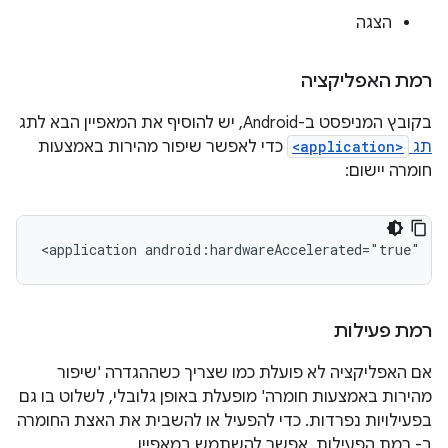
הצגה
רמת האפליקציה
בקובץ המניפסט ב-Android, יש להוסיף את המאפיין הבא לתג
תג
<application>
כדי לאפשר שיפור מהירות באמצעות
חומרה יישום:
<application
android:hardwareAccelerated="true"
..
רמת פעילות
אם האפליקציה לא פועלת כמו שצריך כשההגדרה 'שיפור
מהירות באמצעות חומרה' מופעלת באופן גלובלי, לשלוט בו גם
בפעילויות נפרדות. כדי להפעיל או להשבית את האצת החומרה
ב- רמת הפעילות, אפשר להשתמש במאפיין