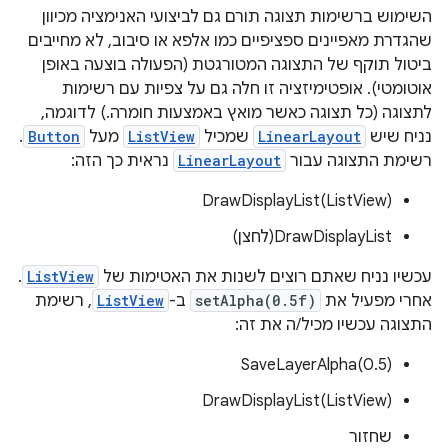
השימוש ברשימות תצוגה תורם גם לביצועי האנימציה מכיוון
שהגדרת מאפיינים ספציפיים כמו אלפא או סיבוב, לא מחייבים
ביטול תוקף של התצוגה המטורגטת (הפעולה בוצעה באופן
אוטומטי). אופטימיזציה זו חלה גם על צפיות עם רשימות
לתצוגה (כל תצוגה כאשר מואץ באמצעות חומרה.) לדוגמה,
נניח שיש
LinearLayout
שמכיל
ListView
מעל
Button
.
רשימת התצוגה עבור
LinearLayout
נראית כך הזה:
DrawDisplayList(ListView)
DrawDisplayList(לחצן)
עכשיו נניח שאתם רוצים לשנות את האטימות של
ListView
.
אחרי מפעיל את
setAlpha(0.5f)
ב-
ListView
, רשימת
התצוגה עכשיו מכיל/ה את זה:
SaveLayerAlpha(0.5)
DrawDisplayList(ListView)
שחזור