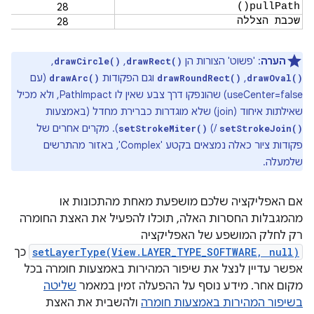
28
pullPath()
שכבת הצללה
28
הערה
: 'פשוט' הצורות הן
,
,
drawCircle()
drawRect()
,
וגם הפקודות
(עם
drawArc()
drawRoundRect()
drawOval()
useCenter=false) שהונפקו דרך צבע שאין לו PathImpact, ולא מכיל
שאילתות איחוד (join) שלא מוגדרות כברירת מחדל (באמצעות
/)
). מקרים אחרים של
setStrokeMiter()
setStrokeJoin()
פקודות ציור כאלה נמצאים בקטע 'Complex', באזור מהתרשים
שלמעלה.
אם האפליקציה שלכם מושפעת מאחת מהתכונות או
מהמגבלות החסרות האלה, תוכלו להפעיל את האצת החומרה
רק לחלק המושפע של האפליקציה
setLayerType(View.LAYER_TYPE_SOFTWARE, null)
כך
אפשר עדיין לנצל את שיפור המהירות באמצעות חומרה בכל
מקום אחר. מידע נוסף על ההפעלה זמין במאמר
שליטה
בשיפור המהירות באמצעות חומרה
ולהשבית את האצת