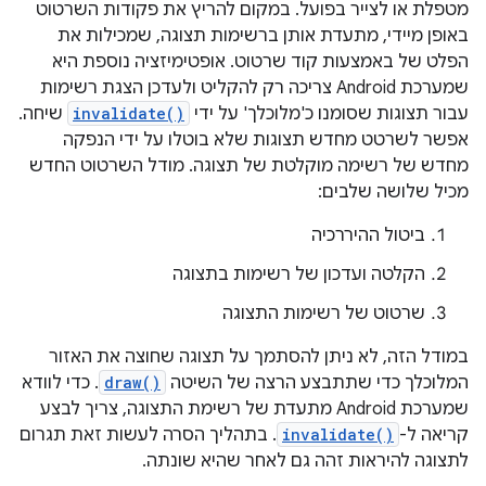
מטפלת או לצייר בפועל. במקום להריץ את פקודות השרטוט
באופן מיידי, מתעדת אותן ברשימות תצוגה, שמכילות את
הפלט של באמצעות קוד שרטוט. אופטימיזציה נוספת היא
שמערכת Android צריכה רק להקליט ולעדכן הצגת רשימות
עבור תצוגות שסומנו כ'מלוכלך' על ידי
invalidate()
שיחה.
אפשר לשרטט מחדש תצוגות שלא בוטלו על ידי הנפקה
מחדש של רשימה מוקלטת של תצוגה. מודל השרטוט החדש
מכיל שלושה שלבים:
ביטול ההיררכיה
הקלטה ועדכון של רשימות בתצוגה
שרטוט של רשימות התצוגה
במודל הזה, לא ניתן להסתמך על תצוגה שחוצה את האזור
המלוכלך כדי שתתבצע הרצה של השיטה
draw()
. כדי לוודא
שמערכת Android מתעדת של רשימת התצוגה, צריך לבצע
קריאה ל-
invalidate()
. בתהליך הסרה לעשות זאת תגרום
לתצוגה להיראות זהה גם לאחר שהיא שונתה.