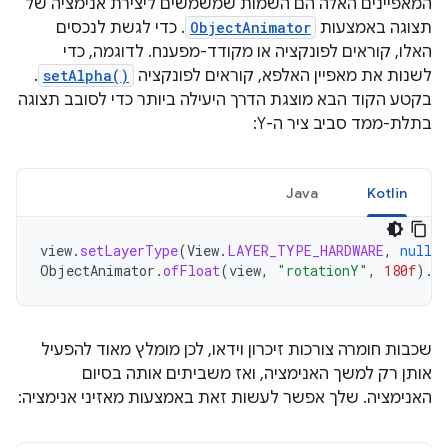
המאפיינים האלה הם השמות שמשמשים ליצירת אנימציה של
תצוגה באמצעות
ObjectAnimator
. כדי לגשת לנכסים
האלו, קוראים לפונקציה או מקודד-מפענח. לדוגמה, כדי
לשנות את מאפיין האלפא, קוראים לפונקציה
setAlpha()
.
בקטע הקוד הבא מוצגת הדרך היעילה ביותר כדי לסובב תצוגה
בתלת-ממד סביב ציר ה-Y:
Java
Kotlin
view
.
setLayerType
(
View
.
LAYER_TYPE_HARDWARE
,
null
)
ObjectAnimator
.
ofFloat
(
view
,
"rotationY"
,
180f
).
s
שכבות חומרה צורכות זיכרון וידאו, לכן מומלץ מאוד להפעיל
אותן רק למשך האנימציה, ואז משביתים אותה בסיום
האנימציה. שלך אפשר לעשות זאת באמצעות מאזיני אנימציה: