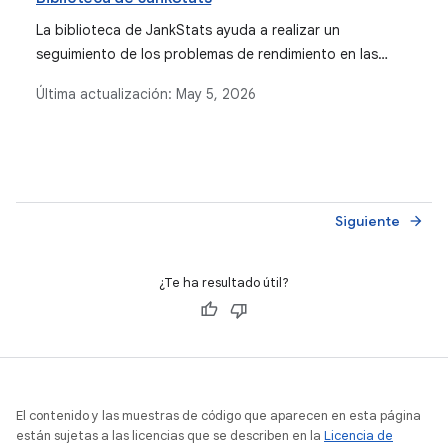
La biblioteca de JankStats ayuda a realizar un
seguimiento de los problemas de rendimiento en las
aplicaciones para Android y analizarlos. Para ello, genera
Última actualización:
May 5, 2026
informes sobre los fotogramas de la aplicación que
tardan demasiado en renderizarse y ofrece funciones
como la heurística de bloqueos y el contexto del estado
de la IU.
Siguiente
arrow_forward
¿Te ha resultado útil?
El contenido y las muestras de código que aparecen en esta página
están sujetas a las licencias que se describen en la
Licencia de