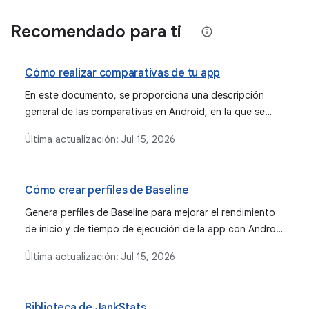
Recomendado para ti
Cómo realizar comparativas de tu app
En este documento, se proporciona una descripción
general de las comparativas en Android, en la que se
presentan las bibliotecas de Macrobenchmark y
Última actualización:
Jul 15, 2026
Microbenchmark para inspeccionar y supervisar el
rendimiento de las apps, analizar problemas y evitar
regresiones.
Cómo crear perfiles de Baseline
Genera perfiles de Baseline para mejorar el rendimiento
de inicio y de tiempo de ejecución de la app con Android
Studio y Jetpack Macrobenchmark.
Última actualización:
Jul 15, 2026
Biblioteca de JankStats