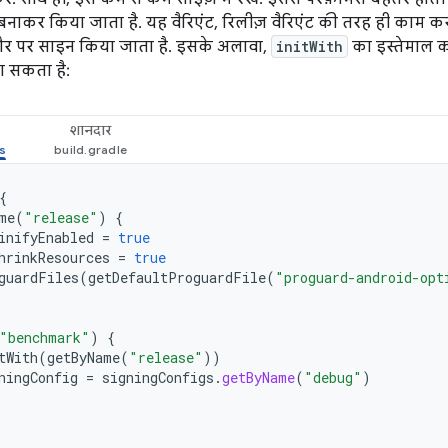
बनाकर किया जाता है. यह वैरिएंट, रिलीज़ वैरिएंट की तरह ही काम कर
तौर पर साइन किया जाता है. इसके अलावा,
initWith
का इस्तेमाल 
जा सकता है:
शानदार
{
me
(
"release"
)
{
inifyEnabled
=
true
hrinkResources
=
true
guardFiles
(
getDefaultProguardFile
(
"proguard-android-opt
"benchmark"
)
{
tWith
(
getByName
(
"release"
))
ningConfig
=
signingConfigs
.
getByName
(
"debug"
)