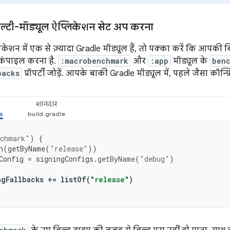
 मल्टी-मॉड्यूल ऐप्लिकेशन सेट अप करना
शन में एक से ज़्यादा Gradle मॉड्यूल हैं, तो पक्का करें कि आपकी बि
 कंपाइल करना है.
:macrobenchmark
और
:app
मॉड्यूल के
ben
backs
प्रॉपर्टी जोड़ें. आपके बाकी Gradle मॉड्यूल में, पहले जैसा कॉन
शानदार
nchmark"
)
{
h
(
getByName
(
"release"
))
Config
=
signingConfigs
.
getByName
(
"debug"
)
ngFallbacks
+=
listOf
(
"release"
)