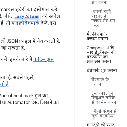
अप करना
rk लाइब्रेरी का इस्तेमाल करें.
(ज़रूरी नहीं)
. जैसे,
LazyColumn
को स्क्रोल
प्रॉडक्ट के
फ़्लेवर सेट अप
है, तो
माइक्रोबेंचमार्क
देखें. इस
करना
मैक्रोबेंचमार्क
क्लास बनाना
ाली JSON फ़ाइल में सेव करती है.
या जा सकता है.
Compose UI के
साथ इंटरैक्शन की
परफ़ॉर्मेंस का
रें. इसके बारे में
कंटिन्यूअस
आकलन करना
बेंचमार्क शुरू करना
ता है. सबसे पहले,
बेंचमार्क के
ती है
.
नतीजे
ट्रेस फ़ाइलों को
, Macrobenchmark टूल का
मैन्युअल तरीके
े UI Automator टेस्ट लिखने का
से ऐक्सेस करना
कॉन्फ़िगरेशन से
जुड़ी गड़बड़ियां
मानदंडों को पसंद