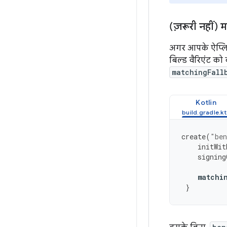
(ज़रूरी नहीं)
अगर आपके ऐप्लिके
बिल्ड वैरिएंट को
matchingFall
Kotlin
create
(
"be
initWit
signing
matchi
}