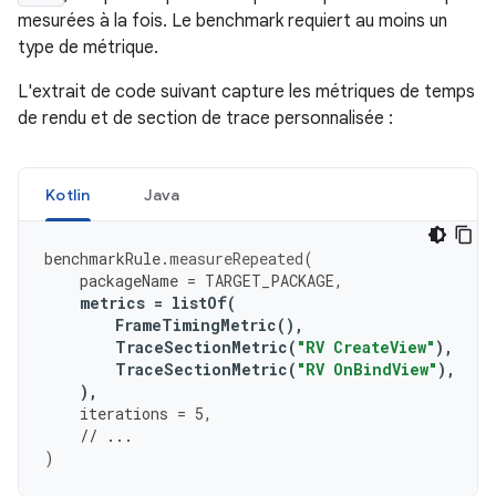
mesurées à la fois. Le benchmark requiert au moins un
type de métrique.
L'extrait de code suivant capture les métriques de temps
de rendu et de section de trace personnalisée :
Kotlin
Java
benchmarkRule
.
measureRepeated
(
packageName
=
TARGET_PACKAGE
,
metrics
=
listOf
(
FrameTimingMetric
(),
TraceSectionMetric
(
"RV CreateView"
),
TraceSectionMetric
(
"RV OnBindView"
),
),
iterations
=
5
,
// ...
)