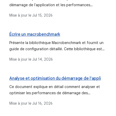
démarrage de l'application et les performances
d'exécution à l'aide d'Android Studio et de
Mise à jour le
Jul 15, 2026
Jetpack Macrobenchmark.
Écrire un macrobenchmark
Présente la bibliothèque Macrobenchmark et fournit un
guide de configuration détaillé. Cette bibliothèque est
utilisée pour tester des cas d'utilisation d'application
Mise à jour le
Jul 14, 2026
plus importants, tels que le démarrage de l'application
et les interactions complexes avec l'UI.
Analyse et optimisation du démarrage de l'appli
Ce document explique en détail comment analyser et
optimiser les performances de démarrage des
applications Android à l'aide d'outils tels que
Mise à jour le
Jul 16, 2026
Macrobenchmark, Perfetto et le profileur Android Studio.
Il aborde l'identification des goulots d'étranglement des