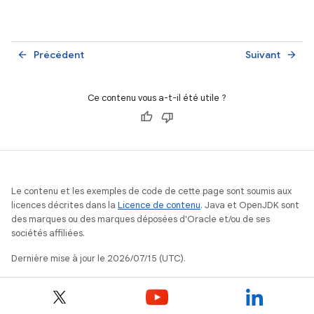
performances, la mesure des métriques clés telles que le
TTID et le TTFD, et la mise en œuvre de stratégies pour
améliorer les temps de démarrage.
Précédent
Suivant
arrow_back
arrow_forward
Ce contenu vous a-t-il été utile ?
Le contenu et les exemples de code de cette page sont soumis aux
licences décrites dans la
Licence de contenu
. Java et OpenJDK sont
des marques ou des marques déposées d'Oracle et/ou de ses
sociétés affiliées.
Dernière mise à jour le 2026/07/15 (UTC).