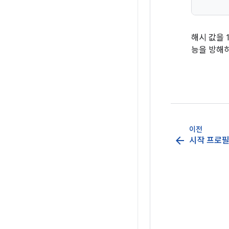
해시 값을 
능을 방해하
이전
arrow_back
시작 프로필