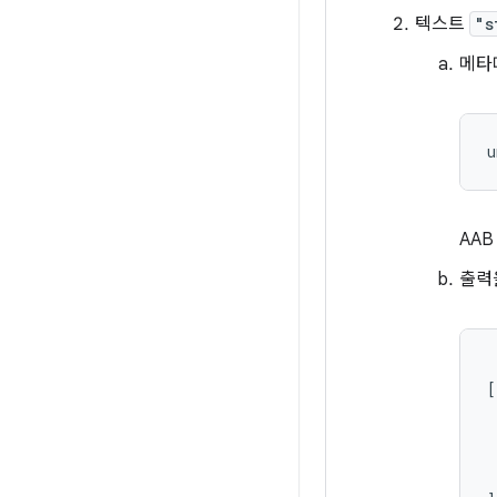
텍스트
"s
메타
u
AA
출력
 
[

 
 
 
 