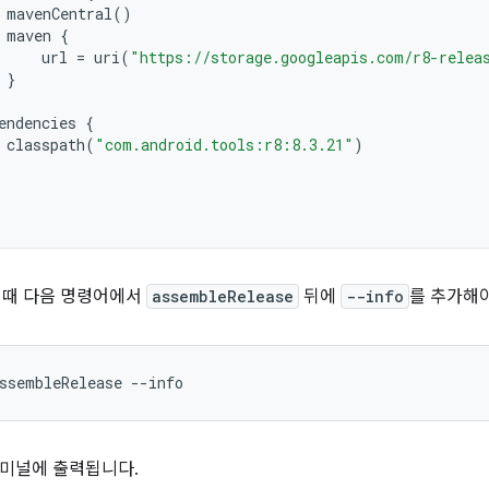
mavenCentral
()
maven
{
url
=
uri
(
"https://storage.googleapis.com/r8-relea
}
endencies
{
classpath
(
"com.android.tools:r8:8.3.21"
)
할 때 다음 명령어에서
assembleRelease
뒤에
--info
를 추가해야
터미널에 출력됩니다.