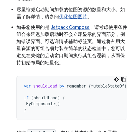
尽量缩减启动期间加载的位图资源的数量和大小。如
需了解详情，请参阅
优化位图图片
。
如果您使用的是
Jetpack Compose
，请考虑使用条件
组合来延迟加载启动时不会立即显示的界面部分，例
如错误界面、可选详情或辅助标签页。通过将占用大
量资源的可组合项封装在简单的状态检查中，您可以
避免在关键的启动窗口期间执行其组合逻辑，从而保
持初始布局的轻量化。
var
shouldLoad
by
remember
{
mutableStateOf
(
fa
if
(
shouldLoad
)
{
MyComposable
()
}