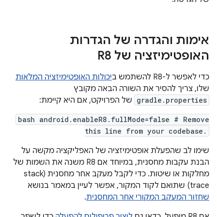
אימות והגדרה של הגדרות
האופטימיזציה של R8
כדי לאפשר ל-R8 להשתמש ב
יכולות האופטימיזציה המלאות
שלו, צריך להסיר את השורה הבאה מקובץ
gradle.properties
של הפרויקט, אם היא קיימת:
bash android.enableR8.fullMode=false # Remove
this line from your codebase.
שימו לב שהפעלת אופטימיזציה של האפליקציה מקשה על
הבנת עקבות מחסנית, במיוחד אם R8 משנה את השמות של
מחלקות או שיטות. כדי לקבל מעקב אחר מחסנית (stack
trace) שתואם לקוד המקור, אפשר לעיין במאמר בנושא
שחזור המעקב המקורי אחר המחסנית
.
אם R8 מופעל, כדאי גם
ליצור פרופילים להפעלה
כדי לשפר