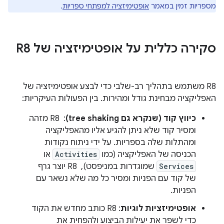
מספריות זמין במאמר
אופטימיזציה למפתחי ספריות
.
סקירה כללית על אופטימיזציה של R8
‫R8 משתמש בתהליך רב-שלבי כדי לבצע אופטימיזציה של
האפליקציה מבחינת גודל ומהירות. בין הפעולות העיקריות:
כיווץ קוד (שנקרא גם tree shaking)
: ‏ R8 מזהה
ומסיר קוד שלא ניתן להגיע אליו מהאפליקציה
ומהתלות שלה בספריות. על ידי ניתוח נקודות
הכניסה של האפליקציה (כמו
Activities
או
Services
שמוגדרות במניפסט), ‏ R8 יוצר גרף
של קוד עם הפניות ומסיר כל מה שלא נשאר עם
הפניות.
אופטימיזציות לוגיות
: R8 כותב מחדש את הקוד
כדי לשפר את יעילות הביצוע ולהפחית את