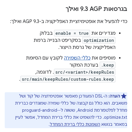
בגרסאות AGP‏ 9
3 ואילך
.
כדי להפעיל את אופטימיזציית האפליקציה ב-AGP 9.3 ואילך:
מגדירים את
enable = true
בבלוק
optimization
בסקריפט הבנייה ברמת
האפליקציה של גרסת הייצור.
מוסיפים את
כללי השמירה
לקובץ עם הסיומת
.keep
בערכת המקור
src/<variant>/keepRules
. לדוגמה,
.
src/main/keepRules/custom-rules.keep
הערה:
ה-DSL המעודכן מאפשר אופטימיזציה של קוד ושל
משאבים. הוא כולל גם קבוצה של כללי שמירה שמוגדרים כברירת
מחדל לפלטפורמת Android, ששווה ל-proguard-android-
optimize.txt. כדי להשמיט את כללי ברירת המחדל, אפשר לעיין
במאמר בנושא
השמטת כללי ברירת המחדל
.