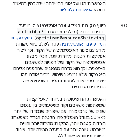
האפשרות הזו ועל אופן ההשבתה שלה זמין במאמר
בנושא
אפשרויות גלובליות
.
‫9.0
כיווץ מקורות המידע עבר אופטימיזציה:
מופעל
android
.
r8
.
כברירת מחדל (נשלט באמצעות
optimized
Resource
Shrinking
).
כיווץ מקורות
המידע עבר אופטימיזציה
עוזר לשלב כיווץ מקורות
מידע עם צינור האופטימיזציה של הקוד, וכך ליצור
אפליקציות קטנות ומהירות יותר. הכלי מבצע
אופטימיזציה של הקוד ושל הפניות למשאבים
בו-זמנית, וכך הוא מזהה משאבים שההפניה אליהם
היא מקוד שלא נמצא בשימוש ומסיר אותם. זהו
שיפור משמעותי לעומת תהליכי האופטימיזציה
הנפרדים הקודמים.
האפשרות הזו שימושית במיוחד לאפליקציות
שמשתפות משאבים וקוד משמעותיים בין ענפים
שונים של גורמי צורה, עם שיפורים שנמדדו של יותר
מ-50% בגודל האפליקציה. הקטנת הגודל מאפשרת
הורדות קטנות יותר, התקנות מהירות יותר וחוויית
משתמש טובה יותר עם הפעלה מהירה יותר, עיבוד
משופר ופחות שגיאות ANR.