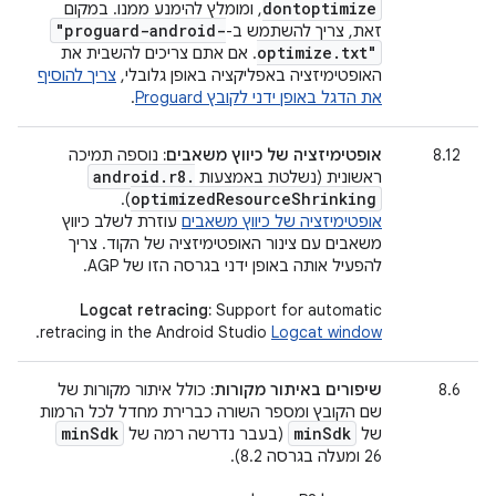
dontoptimize
, ומומלץ להימנע ממנו. במקום
"proguard-android-
זאת, צריך להשתמש ב-
optimize
.
txt"
. אם אתם צריכים להשבית את
האופטימיזציה באפליקציה באופן גלובלי,
צריך להוסיף
את הדגל באופן ידני לקובץ Proguard
.
8.12
אופטימיזציה של כיווץ משאבים:
נוספה תמיכה
android
.
r8
.
ראשונית (נשלטת באמצעות
optimized
Resource
Shrinking
).
אופטימיזציה של כיווץ משאבים
עוזרת לשלב כיווץ
משאבים עם צינור האופטימיזציה של הקוד. צריך
להפעיל אותה באופן ידני בגרסה הזו של AGP.
Logcat retracing:
Support for automatic
.
retracing in the Android Studio
Logcat window
8.6
שיפורים באיתור מקורות:
כולל איתור מקורות של
שם הקובץ ומספר השורה כברירת מחדל לכל הרמות
min
Sdk
min
Sdk
של
(בעבר נדרשה רמה של
26 ומעלה בגרסה 8.2).