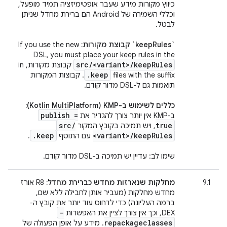
כיווץ מקורות מידע שעבר אופטימיזציה תמיד מופעל,
וכללי השמירה של Android הם ברירת מחדל שניתן
לבטל. ‫
`keepRules` קבוצת מקורות:
If you use the new
DSL, you must place your keep rules in the
src
/
<variant>
/
keep
Rules
קבוצת מקורות, in
.
keep
files with the suffix
. קבוצות המקורות
תואמות גם ל-DSL מדור קודם.
כללים לשימוש ב-KMP‏ (Kotlin MultiPlatform):
publish =
ב-KMP אין יותר צורך להגדיר את
src
/
true
, ויש תמיכה בקובץ המקור
.
keep
<variant>
/
keep
Rules
עם התוסף
.
שימו לב: עדיין יש תמיכה ב-DSL מדור קודם.
9.1
מחלקות שנארזות מחדש כברירת מחדל:
R8 אורז
מחדש מחלקות (מעביר אותן לחבילה ללא שם,
ברמה העליונה) כדי לדחוס עוד יותר את קובץ ה-
-
DEX, וכך אין צורך לציין את האפשרות
repackageclasses
. מידע על אופן הפעולה של