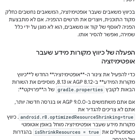
בכיווץ משאבים שעבר אופטימיזציה, המשאבים נחשבים כחלק
מקוד התוכנית, ויוצרים את תרשים ההפניה. אם לא מתבצעת
הפניה לאוסף של קוד או משאבים, הוא לא מוגן על ידי כלל
שמירה, ואפשר להסיר אותו.
הפעלה של כיווץ מקורות מידע שעבר
אופטימיזציה
כדי להפעיל את צינור ה-**אופטימיזציה** החדש ל**כיווץ
מקורות המידע** ב-AGP 8.12 או 8.13, מוסיפים את השורות
הבאות לקובץ
gradle.properties
של ה**פרויקט**:
אם אתם משתמשים ב-AGP 9.0.0 או בגרסה חדשה יותר,
אתם לא צריכים להגדיר את
android.r8.optimizedResourceShrinking=true
. כיווץ
מקורות מידע שעבר אופטימיזציה מוחל באופן אוטומטי
כשמפעילים את
isShrinkResources = true
בהגדרות
של הגרסה.