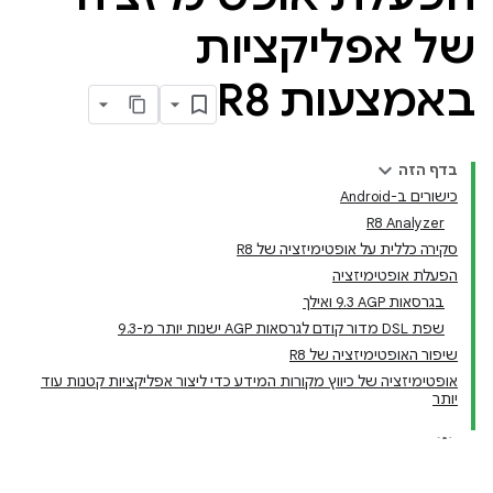
של אפליקציות
באמצעות R8
בדף הזה
כישורים ב-Android
R8 Analyzer
סקירה כללית על אופטימיזציה של R8
הפעלת אופטימיזציה
בגרסאות AGP‏ 9.3 ואילך
שפת DSL מדור קודם לגרסאות AGP ישנות יותר מ-9.3
שיפור האופטימיזציה של R8
אופטימיזציה של כיווץ מקורות המידע כדי ליצור אפליקציות קטנות עוד
יותר