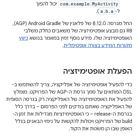
com.example.MyActivity
יכול להפוך
ל-
a.b.a
).
החל מגרסה 8.12.0 של פלאגין של Android Gradle‏ (AGP), ‏
R8 גם מבצע אופטימיזציה של משאבים כחלק משלבי
האופטימיזציה שלו. מידע נוסף זמין במאמר בנושא
כיווץ
מקורות המידע בצורה אופטימלית
.
הפעלת אופטימיזציה
כדי להפעיל אופטימיזציה של אפליקציה, צריך להשתמש ב-
DSL המתאים על סמך גרסת ה-AGP של הפרויקט. מומלץ
להפעיל את האופטימיזציה של האפליקציה רק בגרסה הסופית
של האפליקציה שאתם בודקים לפני הפרסום – בדרך כלל
בגרסת ה-release – כי האופטימיזציות מגדילות את זמן ה-
build של הפרויקט ויכולות להקשות על ניפוי הבאגים בגלל
האופן שבו הן משנות את הקוד.