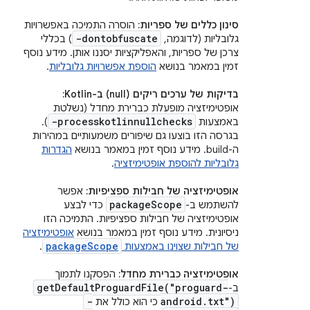
סינון כללים של ספריות:
הוסרה התמיכה באפשרויות
-dontobfuscate
גלובליות (לדוגמה,
) בכללי
צרכן של ספריות, והאפליקציות יסננו אותן. מידע נוסף
זמין במאמר בנושא
הוספת אפשרויות גלובליות
.
בדיקות של ערכים ריקים (null) ב-Kotlin:
אופטימיזציה מופעלת כברירת מחדל (נשלטת
-processkotlinnullchecks
באמצעות
).
בגרסה הזו בוצעו גם שיפורים משמעותיים במהירות
ה-build. מידע נוסף זמין במאמר בנושא
הגדרות
גלובליות להוספת אופטימיזציה
.
אופטימיזציה של חבילות ספציפיות:
אפשר
package
Scope
להשתמש ב-
כדי לבצע
אופטימיזציה של חבילות ספציפיות. התמיכה הזו
ניסיונית. מידע נוסף זמין במאמר בנושא
אופטימיזציה
packageScope
של חבילות שצוינו באמצעות
.
אופטימיזציה כברירת מחדל:
הפסקנו לתמוך
getDefaultProguardFile(
"proguard-
ב-
-
android
.
txt")
כי הוא כולל את