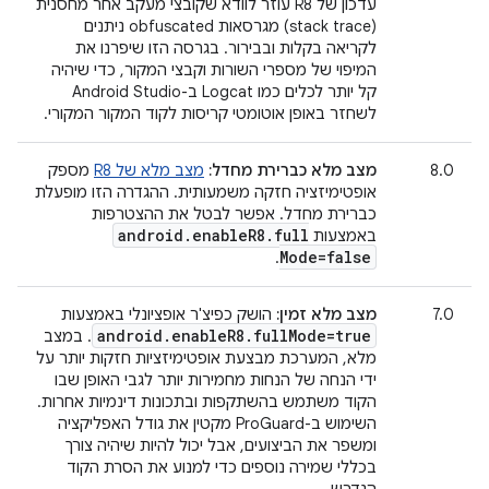
עדכון של R8 עוזר לוודא שקובצי מעקב אחר מחסנית
(stack trace) מגרסאות obfuscated ניתנים
לקריאה בקלות ובבירור. בגרסה הזו שיפרנו את
המיפוי של מספרי השורות וקבצי המקור, כדי שיהיה
קל יותר לכלים כמו Logcat ב-Android Studio
לשחזר באופן אוטומטי קריסות לקוד המקור המקורי.
8.0
מצב מלא כברירת מחדל:
מצב מלא של R8
מספק
אופטימיזציה חזקה משמעותית. ההגדרה הזו מופעלת
כברירת מחדל. אפשר לבטל את ההצטרפות
android
.
enable
R8
.
full
באמצעות
Mode=false
.
7.0
מצב מלא זמין:
הושק כפיצ'ר אופציונלי באמצעות
android
.
enable
R8
.
full
Mode=true
. במצב
מלא, המערכת מבצעת אופטימיזציות חזקות יותר על
ידי הנחה של הנחות מחמירות יותר לגבי האופן שבו
הקוד משתמש בהשתקפות ובתכונות דינמיות אחרות.
השימוש ב-ProGuard מקטין את גודל האפליקציה
ומשפר את הביצועים, אבל יכול להיות שיהיה צורך
בכללי שמירה נוספים כדי למנוע את הסרת הקוד