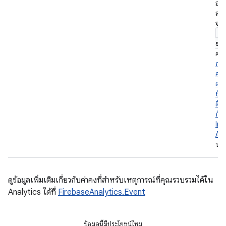
อย่
ส่
จะต
s
st
คุณ
กา
คว
ต่า
ข้อ
ติดต
กับ
Ins
Ap
บน
ดูข้อมูลเพิ่มเติมเกี่ยวกับค่าคงที่สำหรับเหตุการณ์ที่คุณรวบรวมได้ใน
Analytics ได้ที่
FirebaseAnalytics.Event
ข้อมูลนี้มีประโยชน์ไหม