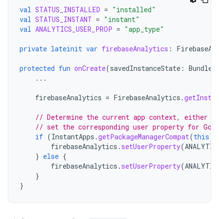
val
STATUS_INSTALLED
=
"installed"
val
STATUS_INSTANT
=
"instant"
val
ANALYTICS_USER_PROP
=
"app_type"
private
lateinit
var
firebaseAnalytics
:
FirebaseAn
protected
fun
onCreate
(
savedInstanceState
:
Bundle?
...
firebaseAnalytics
=
FirebaseAnalytics
.
getInsta
// Determine the current app context, either i
// set the corresponding user property for Goo
if
(
InstantApps
.
getPackageManagerCompat
(
this
).
firebaseAnalytics
.
setUserProperty
(
ANALYTIC
}
else
{
firebaseAnalytics
.
setUserProperty
(
ANALYTIC
}
}