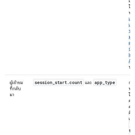
อย่
ในโ
หัว
แย
แตก
ระห
มูล
ตั้ง
ข้อ
Ins
Ap
บน
session
_
start
.
count
app
_
type
ผู้เข้าชม
และ
กลุ่
ที่กลับ
หมา
มา
ใช้ท
ครั้
คุณ
ติด
เหต
a
ty