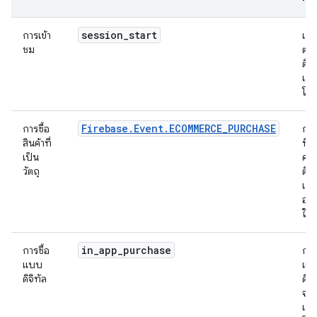
session
_
start
การเข้า
เซสช
ชม
ต้น
ติด
เหต
โดย
Firebase.Event.ECOMMERCE_PURCHASE
การซื้อ
การ
สินค้าที่
ที่เ
เป็น
คุณ
วัตถุ
ติด
เหต
อย่
ในโ
in
_
app
_
purchase
การซื้อ
การ
แบบ
แอ
ดิจิทัล
ดิจ
จะต
เหต