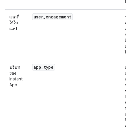
โดย
user
_
engagement
เวลาที่
ระย
ใช้ใน
แอ
แอป
อยู่
ระ
ติด
เหต
โดย
app
_
type
บริบท
เหต
ของ
เกิ
Instant
แอป
App
ทำ
บร
Ins
Ap
ปที่
แล้
ติด
เหต