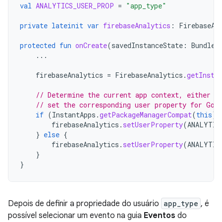
val
ANALYTICS_USER_PROP
=
"app_type"
private
lateinit
var
firebaseAnalytics
:
FirebaseAn
protected
fun
onCreate
(
savedInstanceState
:
Bundle?
...
firebaseAnalytics
=
FirebaseAnalytics
.
getInsta
// Determine the current app context, either i
// set the corresponding user property for Goo
if
(
InstantApps
.
getPackageManagerCompat
(
this
).
firebaseAnalytics
.
setUserProperty
(
ANALYTIC
}
else
{
firebaseAnalytics
.
setUserProperty
(
ANALYTIC
}
}
Depois de definir a propriedade do usuário
app_type
, é
possível selecionar um evento na guia
Eventos
do