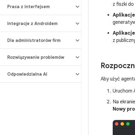
z fiszki do
Praca z interfejsem
Aplikacje
generatywn
Integracje z Androidem
Aplikacje
z publiczn
Dla administratorów firm
Rozwiązywanie problemów
Rozpoczni
Odpowiedzialna AI
Aby użyć agenta
Uruchom A
Na ekrani
Nowy pro