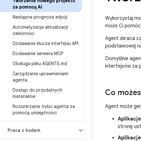
Tworzenie nowego projektu
za pomocą AI
Następna prognoza edycji
Wykorzystaj moż
może Ci pomóc w
Automatyzacja aktualizacji
zależności
Agent skraca cz
Dodawanie klucza interfejsu API
podstawowej naw
Dodawanie serwera MCP
Domyślnie agen
Obsługa pliku AGENTS
.
md
interfejsów za
Zarządzanie uprawnieniami
agenta
Dostęp do przydatnych
Co możes
materiałów
Agent może gen
Rozszerzanie trybu agenta za
pomocą umiejętności
Aplikacje
stronę ust
Praca z kodem
Aplikacj