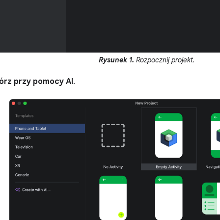
Rysunek 1.
Rozpocznij projekt.
órz przy pomocy AI
.