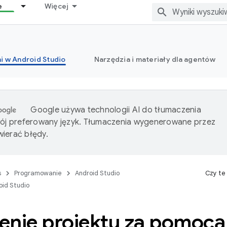
e
Więcej
i w Android Studio
Narzędzia i materiały dla agentów
Google używa technologii AI do tłumaczenia
wój preferowany język. Tłumaczenia wygenerowane przez
ierać błędy.
s
Programowanie
Android Studio
Czy te
oid Studio
enie projektu za pomocą