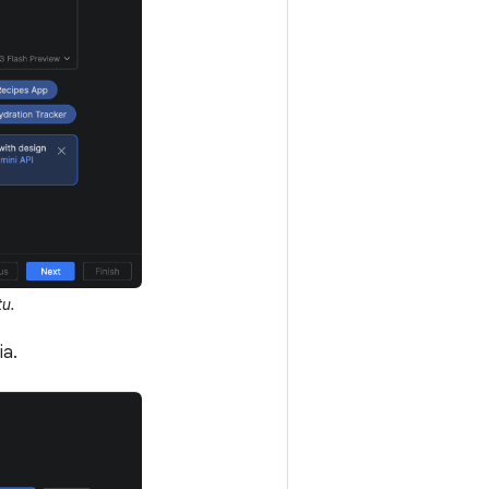
u.
ia.