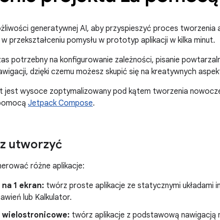
liwości generatywnej AI, aby przyspieszyć proces tworzenia ap
 przekształceniu pomysłu w prototyp aplikacji w kilka minut.
as potrzebny na konfigurowanie zależności, pisanie powtarzal
igacji, dzięki czemu możesz skupić się na kreatywnych aspekt
t jest wysoce zoptymalizowany pod kątem tworzenia nowocz
 pomocą
Jetpack Compose
.
z utworzyć
erować różne aplikacje:
 na 1 ekran:
twórz proste aplikacje ze statycznymi układami int
awień lub Kalkulator.
e wielostronicowe:
twórz aplikacje z podstawową nawigacją mi