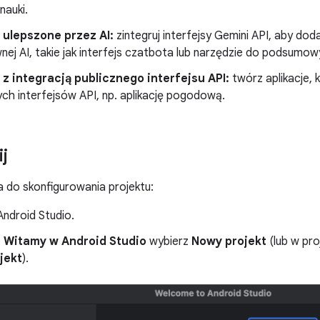
 nauki.
 ulepszone przez AI:
zintegruj interfejsy Gemini API, aby doda
ej AI, takie jak interfejs czatbota lub narzędzie do podsumow
 z integracją publicznego interfejsu API:
twórz aplikacje, 
ych interfejsów API, np. aplikację pogodową.
j
 do skonfigurowania projektu:
ndroid Studio.
e
Witamy w Android Studio
wybierz
Nowy projekt
(lub w pro
jekt
).