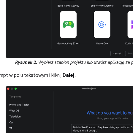
Rysunek 2.
Wybierz szablon projektu lub utwórz aplikację za
pt w polu tekstowym i kliknij
Dalej
.