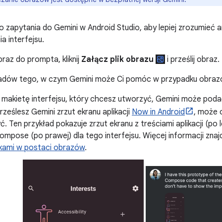
 zapytania do Gemini w Android Studio, aby lepiej zrozumieć arc
a interfejsu.
raz do prompta, kliknij
Załącz plik obrazu
i prześlij obraz.
kładów tego, w czym Gemini może Ci pomóc w przypadku obraz
 makietę interfejsu, który chcesz utworzyć, Gemini może podać 
rześlesz Gemini zrzut ekranu aplikacji
Now in Android
, może 
ć. Ten przykład pokazuje zrzut ekranu z treściami aplikacji (p
mpose (po prawej) dla tego interfejsu. Więcej informacji znaj
ikami w postaci obrazów
.