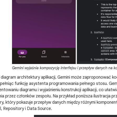
Gemini wyjaśnia kompozycję interfejsu i przepływ danych na ko
z diagram architektury aplikacji, Gemini może zaproponować ko
 pełniąc funkcję asystenta programowania pełnego stosu. Ge
towaniu diagramu i wyjaśnieniu konstrukcji aplikacji, co ułat
ia przez członków zespołu. Na przykład poniższa ilustracja p
ry, który pokazuje przepływ danych między różnymi komponentami 
, Repository i Data Source.