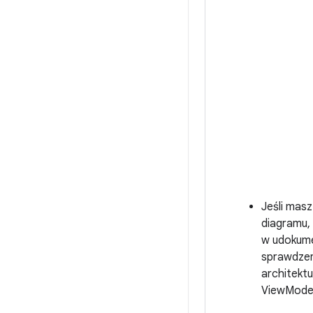
Jeśli mas
diagramu,
w udokumen
sprawdzen
architektu
ViewModel