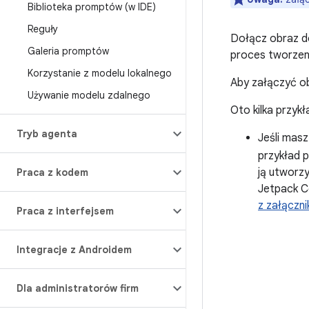
Biblioteka promptów (w IDE)
Reguły
Dołącz obraz do
Galeria promptów
proces tworzeni
Korzystanie z modelu lokalnego
Aby załączyć ob
Używanie modelu zdalnego
Oto kilka przy
Tryb agenta
Jeśli masz
przykład p
ją utworzy
Praca z kodem
Jetpack Co
z załączn
Praca z interfejsem
Integracje z Androidem
Dla administratorów firm