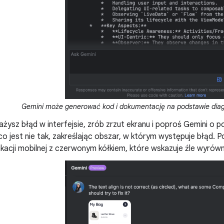
Gemini może generować kod i dokumentację na podstawie diagra
ażysz błąd w interfejsie, zrób zrzut ekranu i poproś Gemini o
o jest nie tak, zakreślając obszar, w którym występuje błąd. 
ikacji mobilnej z czerwonym kółkiem, które wskazuje źle wyrówn