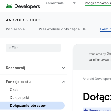
Essentials
Programowani
ANDROID STUDIO
Pobieranie
Przewodniki dotyczące IDE
Gemin
preferowany
Rozpocznij
Android Developer
Funkcje czatu
Czat
Dołąc
Dołącz pliki
Dołączanie obrazów
Uwaga:
załąc