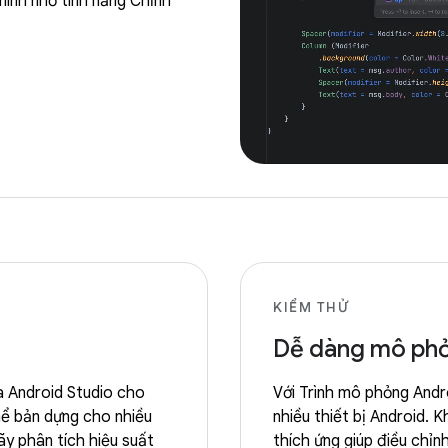
ình nhờ tính năng Chỉnh
KIỂM THỬ
Dễ dàng mô phỏn
a Android Studio cho
Với Trình mô phỏng Andr
hể bản dựng cho nhiều
nhiều thiết bị Android. 
ãy phân tích hiệu suất
thích ứng giúp điều chỉn