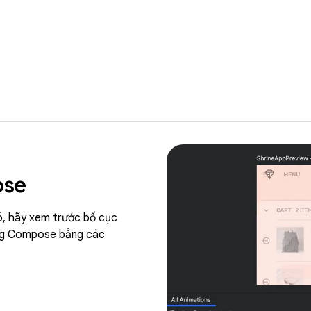
ose
, hãy xem trước bố cục
ộng Compose bằng các