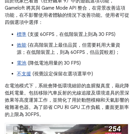
由於玩家已看過《狂野飆車 9》中的遊戲選項功能，
Gameloft 將其與 Game Mode API 整合，在背景改善這項
功能，在不影響使用者體驗的情況下改善功能。使用者可從
四個選項中選擇：
標準
(支援 60FPS，在低階裝置上則為 30 FPS)
效能
(在高階裝置上最佳品質，但需要耗用大量資
源；在低階裝置上，則為 60FPS，但品質較差)；
電池
(降低電池用量的 30 FPS)
不支援
(視覺設定保留在選項選單中)
在電池模式下，系統會降低環境細節的血腥擬真度，藉此降
低耗電量。包括移除汽車反射的光線追蹤及環境道具的景深
效果等高度運算工作，並簡化了用於動態模糊和天氣影響的
複雜著色器。為了節省 CPU 和 GPU 工作負載，畫面更新率
的上限為 30FPS。