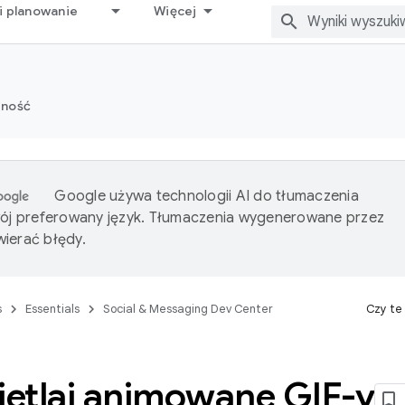
i planowanie
Więcej
zność
Google używa technologii AI do tłumaczenia
wój preferowany język. Tłumaczenia wygenerowane przez
ierać błędy.
s
Essentials
Social & Messaging Dev Center
Czy te
etlaj animowane GIF-y