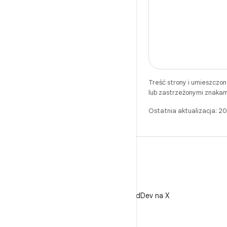
Treść strony i umieszczo
lub zastrzeżonymi znakam
Ostatnia aktualizacja: 
X
Obserwuj @AndroidDev na X