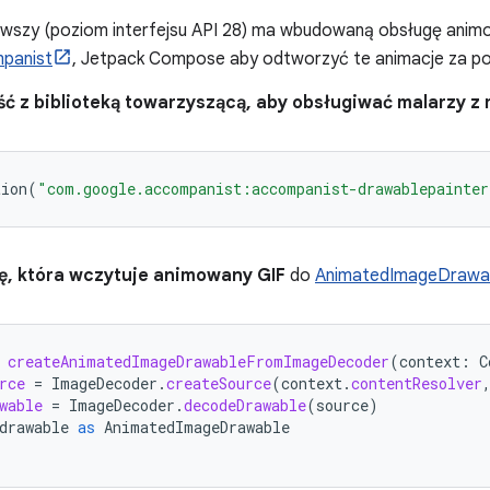
owszy (poziom interfejsu API 28) ma wbudowaną obsługę animo
mpanist
, Jetpack Compose aby odtworzyć te animacje za pom
ść z biblioteką towarzyszącą, aby obsługiwać malarzy z
tion
(
"com.google.accompanist:accompanist-drawablepainter
, która wczytuje animowany GIF
do
AnimatedImageDrawa
createAnimatedImageDrawableFromImageDecoder
(
context
:
C
rce
=
ImageDecoder
.
createSource
(
context
.
contentResolver
wable
=
ImageDecoder
.
decodeDrawable
(
source
)
drawable
as
AnimatedImageDrawable