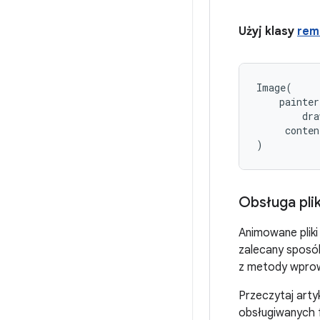
Użyj klasy
rem
Image
(
painter
dra
conten
)
Obsługa pli
Animowane pliki
zalecany sposób
z metody wprowa
Przeczytaj arty
obsługiwanych f