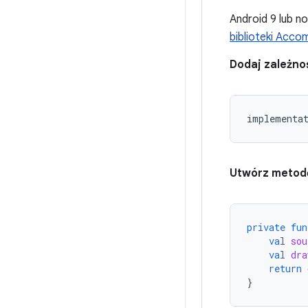
Android 9 lub n
biblioteki Acco
Dodaj zależno
implementa
Utwórz metodę
private
fun
val
sou
val
dra
return
}