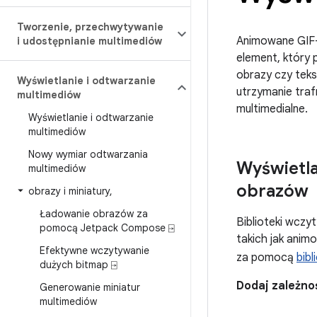
Tworzenie
,
przechwytywanie
Animowane GIF-
i udostępnianie multimediów
element, który 
obrazy czy teks
Wyświetlanie i odtwarzanie
utrzymanie traf
multimediów
multimedialne.
Wyświetlanie i odtwarzanie
multimediów
Nowy wymiar odtwarzania
Wyświetla
multimediów
obrazów
obrazy i miniatury
,
Ładowanie obrazów za
Biblioteki wczy
pomocą Jetpack Compose ⍈
takich jak ani
Efektywne wczytywanie
za pomocą
bib
dużych bitmap ⍈
Dodaj zależnoś
Generowanie miniatur
multimediów