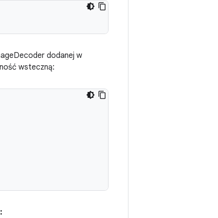
 ImageDecoder dodanej w
dność wsteczną:
: