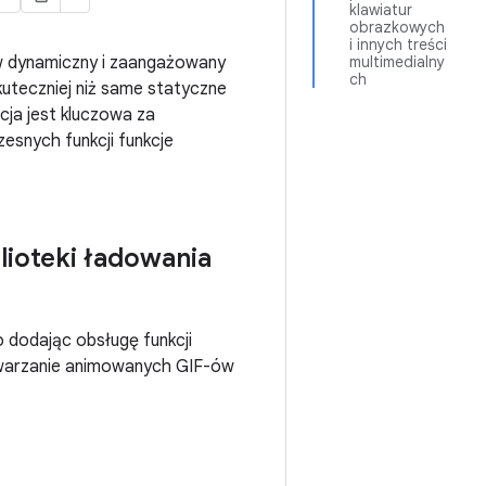
klawiatur
obrazkowych
i innych treści
ów dynamiczny i zaangażowany
multimedialny
ch
uteczniej niż same statyczne
cja jest kluczowa za
esnych funkcji funkcje
ioteki ładowania
o dodając obsługę funkcji
dtwarzanie animowanych GIF-ów