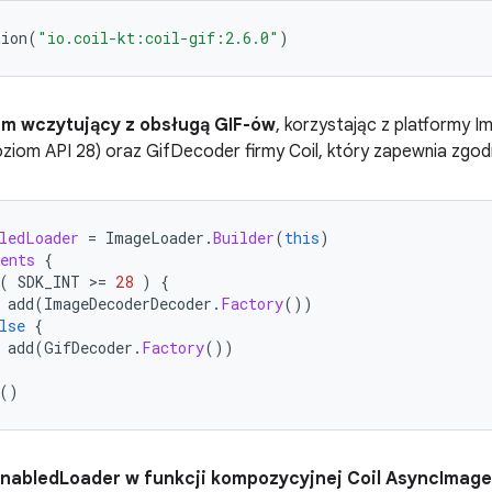
tion
(
"io.coil-kt:coil-gif:2.6.0"
)
m wczytujący z obsługą GIF-ów
, korzystając z platformy
oziom API 28) oraz GifDecoder firmy Coil, który zapewnia zgo
ledLoader
=
ImageLoader
.
Builder
(
this
)
ents
{
(
SDK_INT
>
=
28
)
{
add
(
ImageDecoderDecoder
.
Factory
())
lse
{
add
(
GifDecoder
.
Factory
())
()
fEnabledLoader w funkcji kompozycyjnej Coil AsyncImage