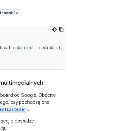
Drawable
:
licationContext
,
mediaUri
)),
 multimedialnych
 Gboard od Google. Obecnie
d tego, czy pochodzą one
entListener
.
ięcej o obsłudze
ji.