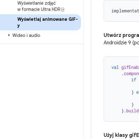
Wyświetlanie zdjęć
w formacie Ultra HDR ⍈
implementa
Wyświetlaj animowane GIF-
y
Utwórz progra
Wideo i audio
Androidzie 9 (p
val
gifEnab
.
compon
if
}
e
}
}.
build
Użyj klasy gi