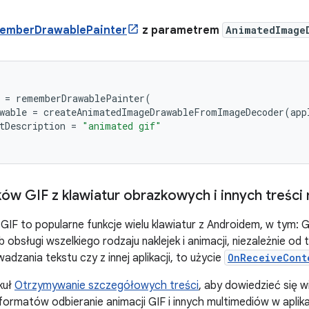
emberDrawablePainter
z parametrem
AnimatedImage
=
rememberDrawablePainter
(
wable
=
createAnimatedImageDrawableFromImageDecoder
(
app
tDescription
=
"animated gif"
ków GIF z klawiatur obrazkowych i innych treści
 GIF to popularne funkcje wielu klawiatur z Androidem, w tym:
 obsługi wszelkiego rodzaju naklejek i animacji, niezależnie o
dzania tekstu czy z innej aplikacji, to użycie
OnReceiveCont
kuł
Otrzymywanie szczegółowych treści
, aby dowiedzieć się w
ormatów odbieranie animacji GIF i innych multimediów w aplikac