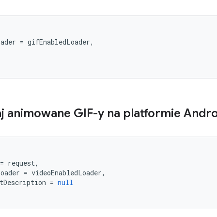
(
oader
=
gifEnabledLoader
,
j animowane GIF-y na platformie Andro
(
=
request
,
Loader
=
videoEnabledLoader
,
tDescription
=
null