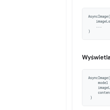
AsyncImage
imageL
...
)
Wyświetla
AsyncImage
model
image
conten
)