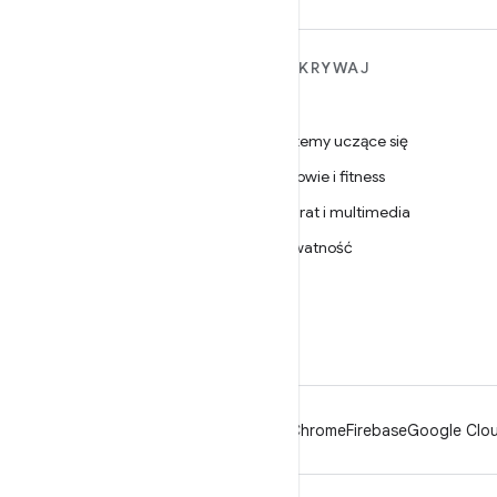
WIĘCEJ INFORMACJI O
ODKRYWAJ
ANDROIDZIE
Gry
Android
Systemy uczące się
Android dla firm
Zdrowie i fitness
Zabezpieczenia
Aparat i multimedia
Źródło
Prywatność
Wiadomości
5G
Blog
Podcasty
Android
Chrome
Firebase
Google Clou