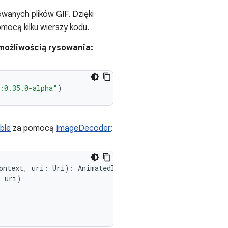
wanych plików GIF. Dzięki
ocą kilku wierszy kodu.
 możliwością rysowania:
:0.35.0-alpha"
)
ble
za pomocą
ImageDecoder
:
ontext
,
uri
:
Uri
):
AnimatedImageDrawable
{
,
uri
)