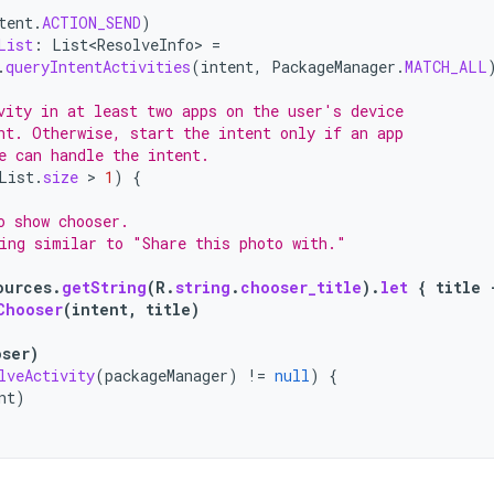
tent
.
ACTION_SEND
)
List
:
List<ResolveInfo>
=
.
queryIntentActivities
(
intent
,
PackageManager
.
MATCH_ALL
vity in at least two apps on the user's device
nt. Otherwise, start the intent only if an app
e can handle the intent.
List
.
size
>
1
)
{
o show chooser.
ing similar to "Share this photo with."
ources
.
getString
(
R
.
string
.
chooser_title
).
let
{
title
Chooser
(
intent
,
title
)
oser
)
lveActivity
(
packageManager
)
!=
null
)
{
nt
)