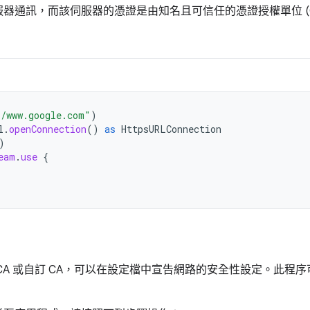
通訊，而該伺服器的憑證是由知名且可信任的憑證授權單位 (CA)
//www.google.com"
)
l
.
openConnection
()
as
HttpsURLConnection
)
eam
.
use
{
CA 或自訂 CA，可以在設定檔中宣告網路的安全性設定。此程