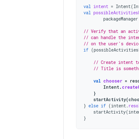
val
intent
=
Intent
(
In
val
possibleActivities
packageManager
// Verify that an acti
// can handle the inte
// on the user's devic
if
(
possibleActivities
// Create intent t
// Title is someth
val
chooser
=
res
Intent
.
create
}
startActivity
(
cho
}
else
if
(
intent
.
reso
startActivity
(
inte
}