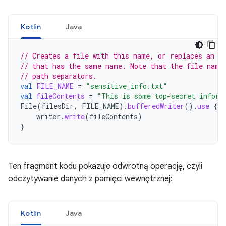
Kotlin
Java
// Creates a file with this name, or replaces an e
// that has the same name. Note that the file name
// path separators.
val
FILE_NAME
=
"sensitive_info.txt"
val
fileContents
=
"This is some top-secret inform
File
(
filesDir
,
FILE_NAME
).
bufferedWriter
().
use
{
w
writer
.
write
(
fileContents
)
}
Ten fragment kodu pokazuje odwrotną operację, czyli
odczytywanie danych z pamięci wewnętrznej:
Kotlin
Java