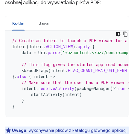
osobnej aplikacji do wyświetlania plików PDF:
Kotlin
Java
// Create an Intent to launch a PDF viewer for a f
Intent
(
Intent
.
ACTION_VIEW
).
apply
{
data
=
Uri
.
parse
(
"<b>content:</b>//com.example
// This flag gives the started app read access
<
b>addFlags
(
Intent
.
FLAG_GRANT_READ_URI_PERMIS
}.
also
{
intent
-
// Make sure that the user has a PDF viewer ap
intent
.
resolveActivity
(
packageManager
)
?.
run
{
startActivity
(
intent
)
}
}
Uwaga:
wykonywanie plików z katalogu głównego aplikacji