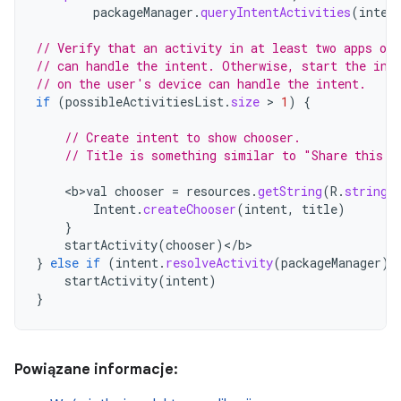
packageManager
.
queryIntentActivities
(
inten
// Verify that an activity in at least two apps on
// can handle the intent. Otherwise, start the int
// on the user's device can handle the intent.
if
(
possibleActivitiesList
.
size
 > 
1
)
{
// Create intent to show chooser.
// Title is something similar to "Share this p
<
b>val
chooser
=
resources
.
getString
(
R
.
string
.
Intent
.
createChooser
(
intent
,
title
)
}
startActivity
(
chooser
)
<
/
b
}
else
if
(
intent
.
resolveActivity
(
packageManager
)
startActivity
(
intent
)
}
Powiązane informacje: