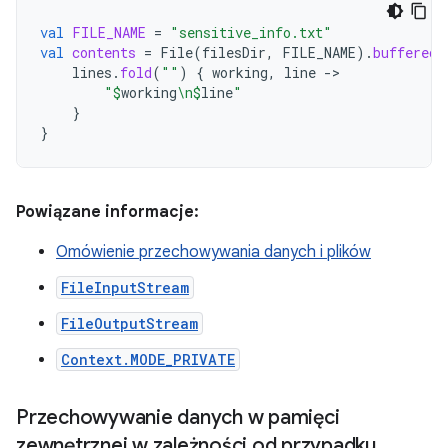
val
FILE_NAME
=
"sensitive_info.txt"
val
contents
=
File
(
filesDir
,
FILE_NAME
).
bufferedR
lines
.
fold
(
""
)
{
working
,
line
-
"
$
working
\n
$
line
"
}
}
Powiązane informacje:
Omówienie przechowywania danych i plików
FileInputStream
FileOutputStream
Context.MODE_PRIVATE
Przechowywanie danych w pamięci
zewnętrznej w zależności od przypadku