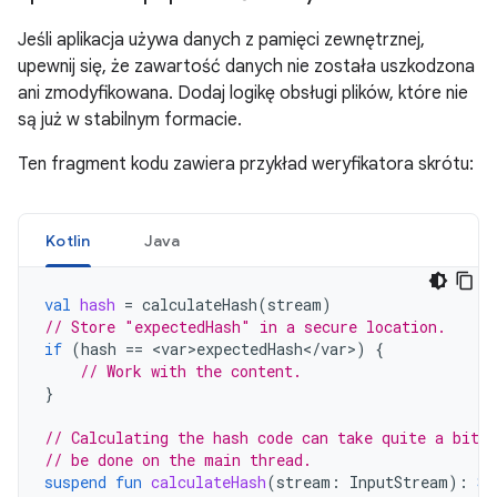
Jeśli aplikacja używa danych z pamięci zewnętrznej,
upewnij się, że zawartość danych nie została uszkodzona
ani zmodyfikowana. Dodaj logikę obsługi plików, które nie
są już w stabilnym formacie.
Ten fragment kodu zawiera przykład weryfikatora skrótu:
Kotlin
Java
val
hash
=
calculateHash
(
stream
)
// Store "expectedHash" in a secure location.
if
(
hash
==
<
var>expectedHash
<
/
var
>
)
{
// Work with the content.
}
// Calculating the hash code can take quite a bit 
// be done on the main thread.
suspend
fun
calculateHash
(
stream
:
InputStream
):
St