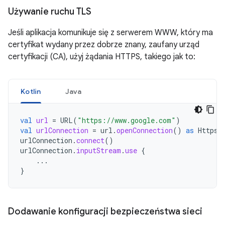
Używanie ruchu TLS
Jeśli aplikacja komunikuje się z serwerem WWW, który ma
certyfikat wydany przez dobrze znany, zaufany urząd
certyfikacji (CA), użyj żądania HTTPS, takiego jak to:
Kotlin
Java
val
url
=
URL
(
"https://www.google.com"
)
val
urlConnection
=
url
.
openConnection
()
as
HttpsU
urlConnection
.
connect
()
urlConnection
.
inputStream
.
use
{
...
}
Dodawanie konfiguracji bezpieczeństwa sieci