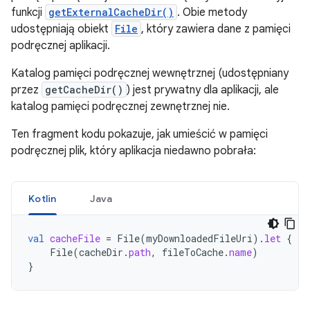
funkcji
getExternalCacheDir()
. Obie metody
udostępniają obiekt
File
, który zawiera dane z pamięci
podręcznej aplikacji.
Katalog pamięci podręcznej wewnętrznej (udostępniany
przez
getCacheDir()
) jest prywatny dla aplikacji, ale
katalog pamięci podręcznej zewnętrznej nie.
Ten fragment kodu pokazuje, jak umieścić w pamięci
podręcznej plik, który aplikacja niedawno pobrała:
Kotlin
Java
val
cacheFile
=
File
(
myDownloadedFileUri
).
let
{
fi
File
(
cacheDir
.
path
,
fileToCache
.
name
)
}