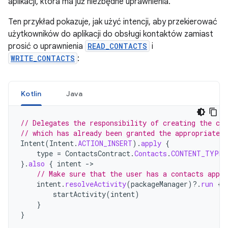
aplikacji, która ma już niezbędne uprawnienia.
Ten przykład pokazuje, jak użyć intencji, aby przekierować
użytkowników do aplikacji do obsługi kontaktów zamiast
prosić o uprawnienia
READ_CONTACTS
i
WRITE_CONTACTS
:
Kotlin
Java
// Delegates the responsibility of creating the con
// which has already been granted the appropriate 
Intent
(
Intent
.
ACTION_INSERT
).
apply
{
type
=
ContactsContract
.
Contacts
.
CONTENT_TYPE
}.
also
{
intent
-
// Make sure that the user has a contacts app i
intent
.
resolveActivity
(
packageManager
)
?.
run
{
startActivity
(
intent
)
}
}