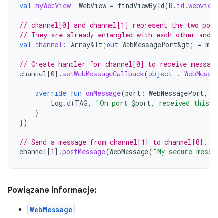
val
myWebView
:
WebView
=
findViewById
(
R
.
id
.
webview
// channel[0] and channel[1] represent the two port
// They are already entangled with each other and 
val
channel
:
Array&lt
;
out
WebMessagePort&gt
;
=
myW
// Create handler for channel[0] to receive messag
channel
[
0
]
.
setWebMessageCallback
(
object
:
WebMessa
override
fun
onMessage
(
port
:
WebMessagePort
,
m
Log
.
d
(
TAG
,
"On port 
$
port
, received this m
}
})
// Send a message from channel[1] to channel[0].
channel
[
1
]
.
postMessage
(
WebMessage
(
"My secure messa
Powiązane informacje:
WebMessage