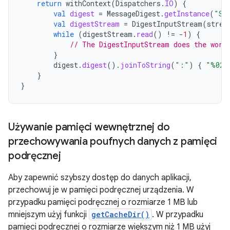
return
withContext
(
Dispatchers
.
IO
)
{
val
digest
=
MessageDigest
.
getInstance
(
"SH
val
digestStream
=
DigestInputStream
(
strea
while
(
digestStream
.
read
()
!=
-
1
)
{
// The DigestInputStream does the work
}
digest
.
digest
().
joinToString
(
":"
)
{
"%02x
}
}
Używanie pamięci wewnętrznej do
przechowywania poufnych danych z pamięci
podręcznej
Aby zapewnić szybszy dostęp do danych aplikacji,
przechowuj je w pamięci podręcznej urządzenia. W
przypadku pamięci podręcznej o rozmiarze 1 MB lub
mniejszym użyj funkcji
getCacheDir()
. W przypadku
pamięci podręcznej o rozmiarze większym niż 1 MB użyj