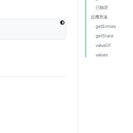
已驗證
公用方法
getEntries
getState
valueOf
values