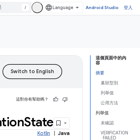
/
Android Studio
登入
這個頁面中的內
容
摘要
巢狀型別
列舉值
這對你有幫助嗎？
公用方法
列舉值
ation
State
未確認
VERIFICATION
Kotlin
|
Java
_FAILED