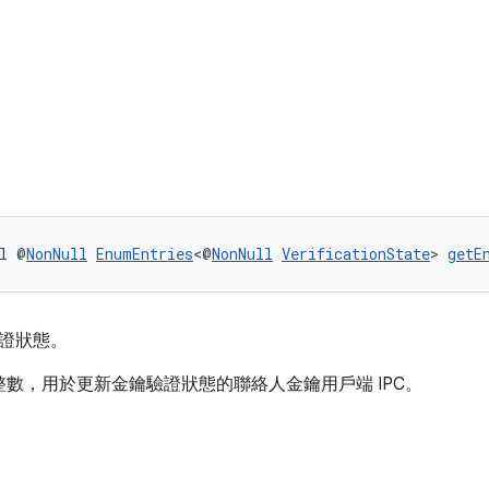
l @
NonNull
EnumEntries
<@
NonNull
VerificationState
> 
getE
證狀態。
數，用於更新金鑰驗證狀態的聯絡人金鑰用戶端 IPC。