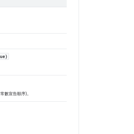
ue)
按常數宣告順序)。