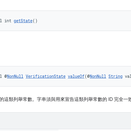
l int 
getState
()
l @
NonNull
VerificationState
valueOf
(@
NonNull
String
 va
的這類列舉常數。字串須與用來宣告這類列舉常數的 ID 完全一致