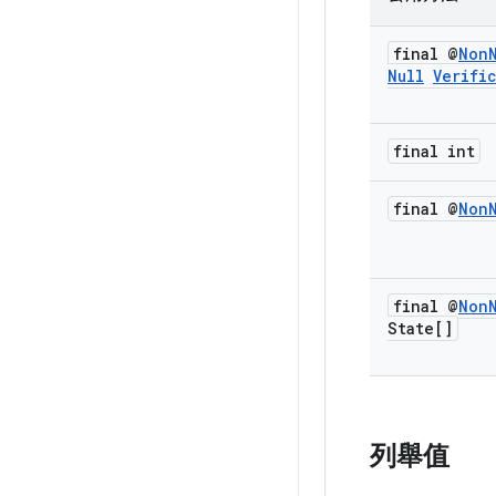
final @
Non
Null
Verifi
final int
final @
Non
final @
Non
State[]
列舉值