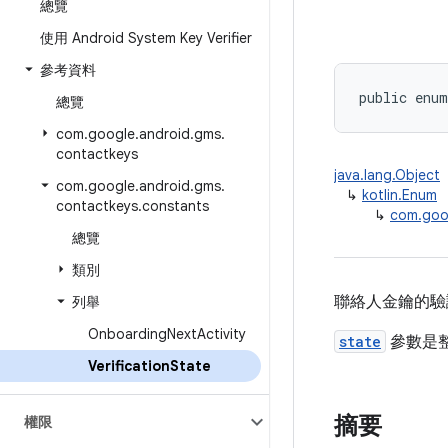
總覽
使用 Android System Key Verifier
參考資料
public enum
總覽
com
.
google
.
android
.
gms
.
contactkeys
java.lang.Object
com
.
google
.
android
.
gms
.
↳
kotlin.Enum
contactkeys
.
constants
↳
com.goog
總覽
類別
聯絡人金鑰的驗
列舉
Onboarding
Next
Activity
state
參數是整
Verification
State
摘要
權限