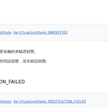
nState
VerificationState.UNVERIFIED
密金鑰的未驗證狀態。
的預設狀態，並非錯誤狀態。
ION
_
FAILED
nState
VerificationState.VERIFICATION_FAILED