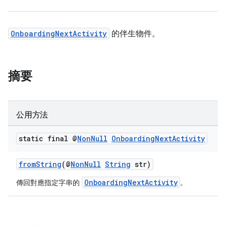
OnboardingNextActivity
的伴生物件。
摘要
公用方法
static final @
Non
Null
Onboarding
Next
Activity
fromString
(@
NonNull
String
str)
OnboardingNextActivity
傳回對應指定字串的
。