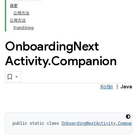
摘要
公用方法
公用方法
fromString
Onboarding
Next
Activity
.
Companion
Kotlin
|
Java
public static class 
OnboardingNextActivity.Compani