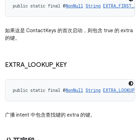
public static final @
NonNull
String
EXTRA_FIRST_LA
如果这是 ContactKeys 的首次启动，则包含 true 的 extra
的键。
EXTRA
_
LOOKUP
_
KEY
public static final @
NonNull
String
EXTRA_LOOKUP_K
广播 intent 中包含查找键的 extra 的键。