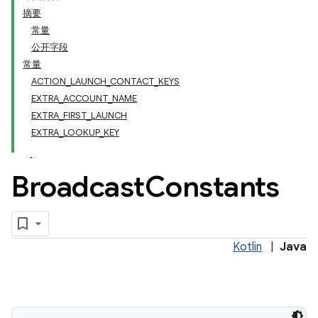
摘要
常量
公开字段
常量
ACTION_LAUNCH_CONTACT_KEYS
EXTRA_ACCOUNT_NAME
EXTRA_FIRST_LAUNCH
EXTRA_LOOKUP_KEY
Broadcast
Constants
Kotlin
|
Java