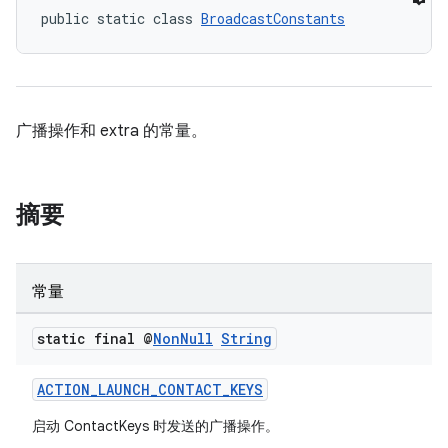
public static class 
BroadcastConstants
广播操作和 extra 的常量。
摘要
常量
static final @
Non
Null
String
ACTION_LAUNCH_CONTACT_KEYS
启动 ContactKeys 时发送的广播操作。