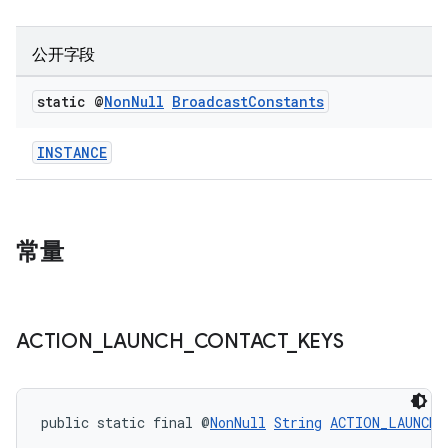
公开字段
static @
Non
Null
Broadcast
Constants
INSTANCE
常量
ACTION
_
LAUNCH
_
CONTACT
_
KEYS
public static final @
NonNull
String
ACTION_LAUNCH_