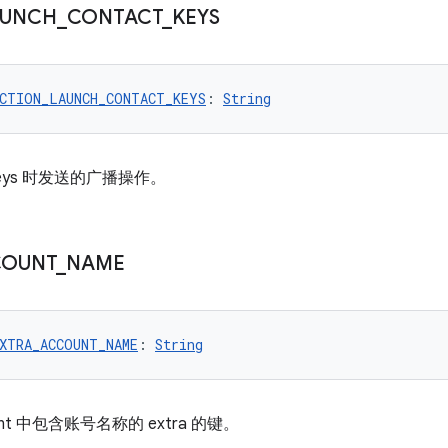
AUNCH
_
CONTACT
_
KEYS
CTION_LAUNCH_CONTACT_KEYS
: 
String
tKeys 时发送的广播操作。
COUNT
_
NAME
XTRA_ACCOUNT_NAME
: 
String
nt 中包含账号名称的 extra 的键。