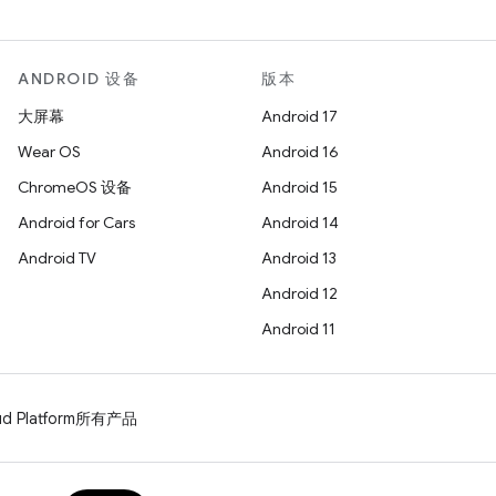
ANDROID 设备
版本
大屏幕
Android 17
Wear OS
Android 16
ChromeOS 设备
Android 15
Android for Cars
Android 14
Android TV
Android 13
Android 12
Android 11
d Platform
所有产品