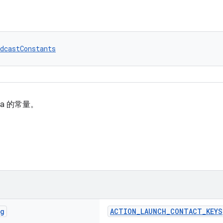
dcastConstants
ra 的常量。
ng
ACTION_LAUNCH_CONTACT_KEYS