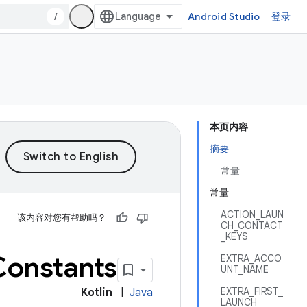
/
Android Studio
登录
本页内容
摘要
常量
常量
ACTION_LAUN
该内容对您有帮助吗？
CH_CONTACT
_KEYS
Constants
EXTRA_ACCO
UNT_NAME
EXTRA_FIRST_
Kotlin
|
Java
LAUNCH