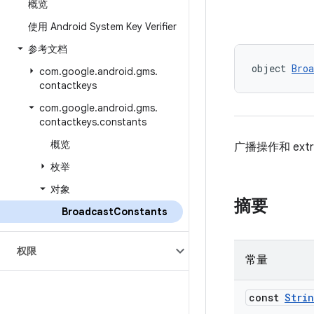
概览
使用 Android System Key Verifier
参考文档
object 
Broa
com
.
google
.
android
.
gms
.
contactkeys
com
.
google
.
android
.
gms
.
contactkeys
.
constants
概览
广播操作和 ext
枚举
对象
摘要
Broadcast
Constants
权限
常量
const
Stri