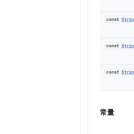
const
Stri
const
Stri
const
Stri
常量