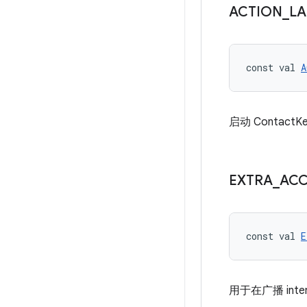
ACTION
_
L
const val 
A
启动 Contac
EXTRA
_
AC
const val 
E
用于在广播 inte