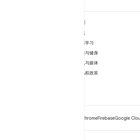
关于 ANDROID
发现
Android
游戏
适用于企业的 Android
机器学习
安全
健康与健身
源代码
相机与媒体
新闻
隐私权政策
博客
5G
播客
Android
Chrome
Firebase
Google Clou