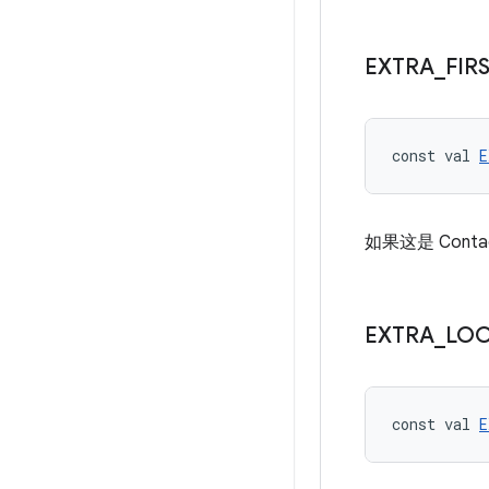
EXTRA
_
FIR
const val 
E
如果这是 Conta
EXTRA
_
LO
const val 
E