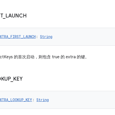
ST
_
LAUNCH
XTRA_FIRST_LAUNCH
: 
String
ctKeys 的首次启动，则包含 true 的 extra 的键。
OKUP
_
KEY
XTRA_LOOKUP_KEY
: 
String