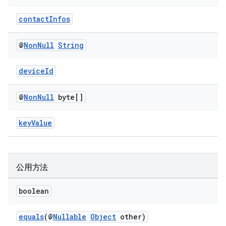
contactInfos
@
Non
Null
String
deviceId
@
Non
Null
byte[]
keyValue
公用方法
boolean
equals
(@
Nullable
Object
other)