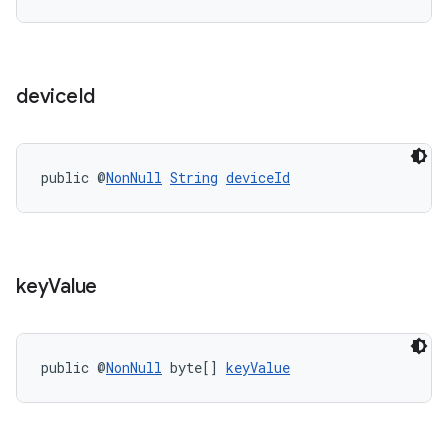
device
Id
public @
NonNull
String
deviceId
key
Value
public @
NonNull
 byte[] 
keyValue