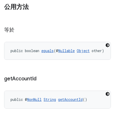
公用方法
等於
public boolean 
equals
(@
Nullable
Object
 other)
get
Account
Id
public @
NonNull
String
getAccountId
()