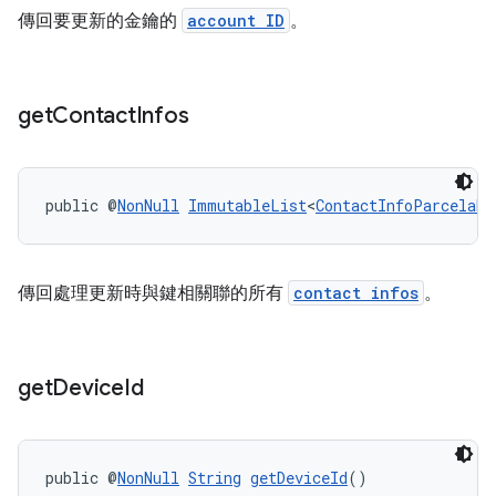
傳回要更新的金鑰的
account ID
。
get
Contact
Infos
public @
NonNull
ImmutableList
<
ContactInfoParcelabl
傳回處理更新時與鍵相關聯的所有
contact infos
。
get
Device
Id
public @
NonNull
String
getDeviceId
()