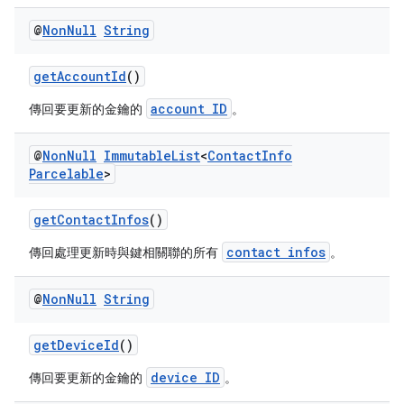
@
Non
Null
String
getAccountId
()
account ID
傳回要更新的金鑰的
。
@
Non
Null
Immutable
List
<
Contact
Info
Parcelable
>
getContactInfos
()
contact infos
傳回處理更新時與鍵相關聯的所有
。
@
Non
Null
String
getDeviceId
()
device ID
傳回要更新的金鑰的
。