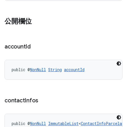
公開欄位
account
Id
public @
NonNull
String
accountId
contact
Infos
public @
NonNull
ImmutableList
<
ContactInfoParcelabl