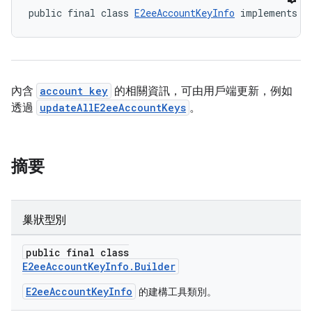
public final class 
E2eeAccountKeyInfo
 implements 
P
內含
account key
的相關資訊，可由用戶端更新，例如
透過
updateAllE2eeAccountKeys
。
摘要
巢狀型別
keys.constants
public final class
E2eeAccountKeyInfo.Builder
E2eeAccountKeyInfo
的建構工具類別。