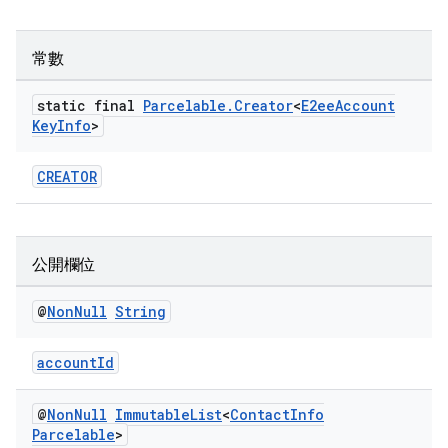
常數
static final
Parcelable
.
Creator
<
E2ee
Account
Key
Info
>
CREATOR
公開欄位
@
Non
Null
String
accountId
@
Non
Null
Immutable
List
<
Contact
Info
Parcelable
>