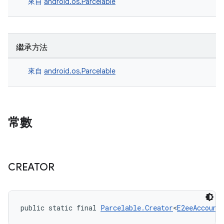
來自
android.os.Parcelable
繼承方法
來自
android.os.Parcelable
常數
CREATOR
public static final 
Parcelable.Creator
<
E2eeAccount