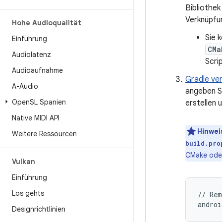
Bibliothek
Verknüpfun
Hohe Audioqualität
Sie 
Einführung
CMa
Audiolatenz
Scrip
Audioaufnahme
Gradle ver
A-Audio
angeben Sk
Open
SL Spanien
erstellen 
Native MIDI API
Hinwei
Weitere Ressourcen
build.pro
CMake oder
Vulkan
Einführung
Los gehts
// Rem
Designrichtlinien