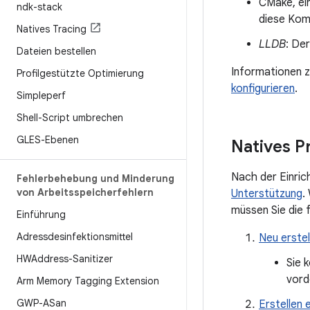
CMake, ein
ndk-stack
diese Komp
Natives Tracing
LLDB
: De
Dateien bestellen
Informationen z
Profilgestützte Optimierung
konfigurieren
.
Simpleperf
Shell-Script umbrechen
GLES-Ebenen
Natives P
Nach der Einric
Fehlerbehebung und Minderung
von Arbeitsspeicherfehlern
Unterstützung
.
müssen Sie die 
Einführung
Adressdesinfektionsmittel
Neu erstel
HWAddress-Sanitizer
Sie 
vord
Arm Memory Tagging Extension
GWP-ASan
Erstellen 