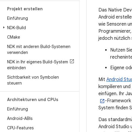
Projekt erstellen
Das Native Deve
Android erstell
Einführung
wie Sensoren un
NDK-Build
Programmierer, 
CMake
jedoch nützlich
NDK mit anderen Build-Systemen
Nutzen Sie
verwenden
rechenint
NDK in Ihr eigenes Build-System
Eigene od
einbinden
Sichtbarkeit von Symbolen
Mit
Android Stu
steuern
kompilieren und
einfügen. Ihr J
Architekturen und CPUs
-Framework a
System finden S
Einführung
Android-ABIs
Das standardmäß
Android Studio 
CPU-Features