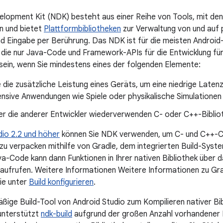
lopment Kit (NDK) besteht aus einer Reihe von Tools, mit de
en und bietet
Plattformbibliotheken
zur Verwaltung von und au
d Eingabe per Berührung. Das NDK ist für die meisten Android-
die nur Java-Code und Framework-APIs für die Entwicklung fü
 sein, wenn Sie mindestens eines der folgenden Elemente:
 die zusätzliche Leistung eines Geräts, um eine niedrige Laten
ensive Anwendungen wie Spiele oder physikalische Simulationen
er die anderer Entwickler wiederverwenden C- oder C++-Biblio
dio 2.2 und höher
können Sie NDK verwenden, um C- und C++-Cod
 zu verpacken mithilfe von Gradle, dem integrierten Build-Syste
ava-Code kann dann Funktionen in Ihrer nativen Bibliothek über 
ufrufen. Weitere Informationen Weitere Informationen zu Gra
ie unter
Build konfigurieren
.
ige Build-Tool von Android Studio zum Kompilieren nativer Bib
unterstützt
ndk-build
aufgrund der großen Anzahl vorhandener Pr