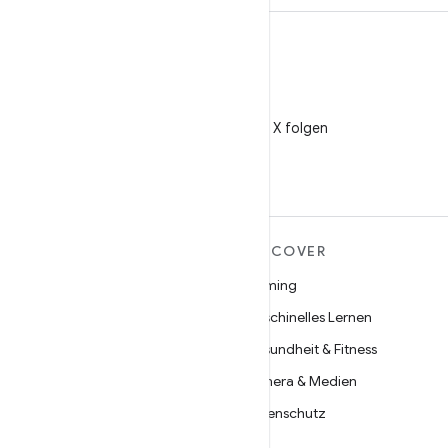
X
@AndroidDev auf X folgen
MEHR ZU ANDROID
DISCOVER
Android
Gaming
Android für Unternehmen
Maschinelles Lernen
Datensicherheit
Gesundheit & Fitness
Open Source
Kamera & Medien
Neuigkeiten
Datenschutz
Blog
5G