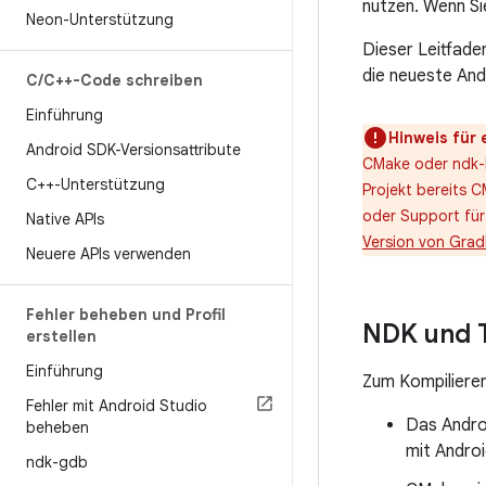
nutzen. Wenn Si
Neon-Unterstützung
Dieser Leitfaden
die neueste An
C
/
C++-Code schreiben
Einführung
Hinweis für 
Android SDK-Versionsattribute
CMake oder ndk-bu
C++-Unterstützung
Projekt bereits C
oder Support für
Native APIs
Version von Grad
Neuere APIs verwenden
Fehler beheben und Profil
NDK und T
erstellen
Einführung
Zum Kompiliere
Fehler mit Android Studio
Das Andro
beheben
mit Andro
ndk-gdb