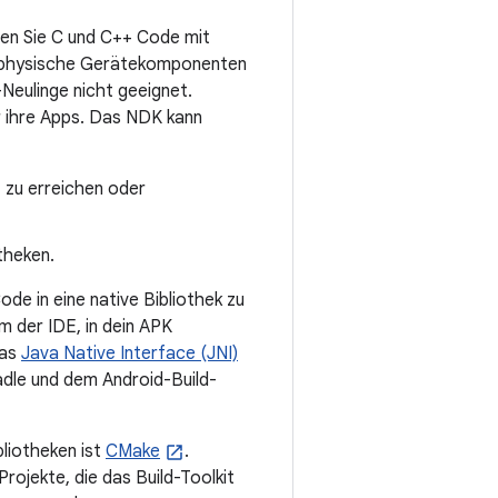
nen Sie C und C++ Code mit
f physische Gerätekomponenten
Neulinge nicht geeignet.
r ihre Apps. Das NDK kann
z zu erreichen oder
theken.
e in eine native Bibliothek zu
m der IDE, in dein APK
das
Java Native Interface (JNI)
dle und dem Android-Build-
liotheken ist
CMake
.
ojekte, die das Build-Toolkit