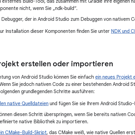
 externes Build-Tool, das zusammen mit Gradle Ihre eigenen na
onente nicht, wenn Sie „ndk-build“.
r Debugger, der in Android Studio zum Debuggen von nativem 
ur Installation dieser Komponenten finden Sie unter
NDK und CM
rojekt erstellen oder importieren
htung von Android Studio können Sie einfach
ein neues Projekt 
 Wenn Sie jedoch nativen Code zu einer bestehenden Android St
folgenden grundlegenden Schritte ausführen:
len native Quelldateien
und fügen Sie sie Ihrem Android Studio-P
können diesen Schritt überspringen, wenn Sie bereits nativen C
efinierte native Bibliothek zu importieren.
ein CMake-Build-Skript
, das CMake weiß, wie native Quellen erste