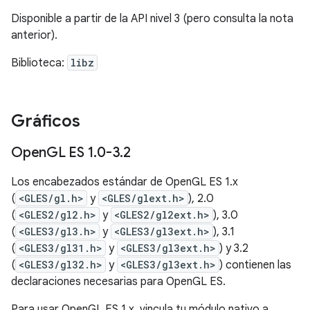
Disponible a partir de la API nivel 3 (pero consulta la nota
anterior).
Biblioteca:
libz
Gráficos
Open
GL ES 1
.
0-3
.
2
Los encabezados estándar de OpenGL ES 1.x
(
<GLES/gl.h>
y
<GLES/glext.h>
), 2.0
(
<GLES2/gl2.h>
y
<GLES2/gl2ext.h>
), 3.0
(
<GLES3/gl3.h>
y
<GLES3/gl3ext.h>
), 3.1
(
<GLES3/gl31.h>
y
<GLES3/gl3ext.h>
) y 3.2
(
<GLES3/gl32.h>
y
<GLES3/gl3ext.h>
) contienen las
declaraciones necesarias para OpenGL ES.
Para usar OpenGL ES 1.x, vincula tu módulo nativo a