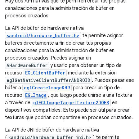
Hay dos API nativas que te permiten crear tus propias
canalizaciones para la administración de búfer en
procesos cruzados.
La API de búfer de hardware nativa
<android/hardware_buffer.h>
te permite asignar
búferes directamente a fin de crear tus propias
canalizaciones para la administración de búfer en
procesos cruzados. Puedes asignar un
AHardwareBuffer
y usarlo para obtener un tipo de
recurso
EGLClientBuffer
mediante la extensión
eglGetNativeClientBufferANDROID
. Puedes pasar ese
búfer a
eglCreateImageKHR
para crear un tipo de
recurso
EGLImage
, que luego puede unirse a una textura
a través de
glEGLImageTargetTexture2DOES
en
dispositivos compatibles. Esto puede ser útil para crear
texturas que podrían compartirse en procesos cruzados.
La API de JNI de búfer de hardware nativa
(
<android/hardware_buffer_jni.h>
) te permite