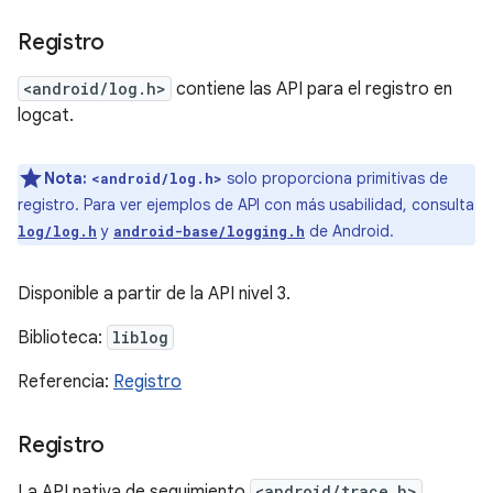
Registro
<android/log.h>
contiene las API para el registro en
logcat.
Nota:
solo proporciona primitivas de
<android/log.h>
registro. Para ver ejemplos de API con más usabilidad, consulta
y
de Android.
log/log.h
android-base/logging.h
Disponible a partir de la API nivel 3.
Biblioteca:
liblog
Referencia:
Registro
Registro
La API nativa de seguimiento
<android/trace.h>