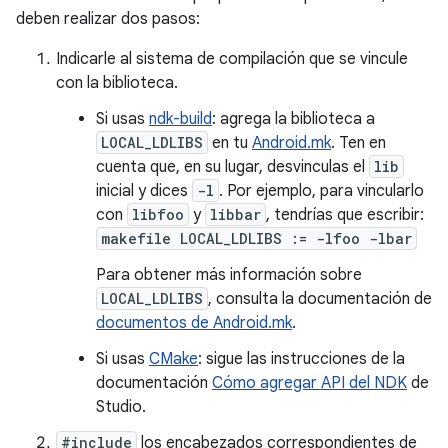
deben realizar dos pasos:
Indicarle al sistema de compilación que se vincule
con la biblioteca.
Si usas
ndk-build
: agrega la biblioteca a
LOCAL_LDLIBS
en tu
Android.mk
. Ten en
cuenta que, en su lugar, desvinculas el
lib
inicial y dices
-l
. Por ejemplo, para vincularlo
con
libfoo
y
libbar
, tendrías que escribir:
makefile LOCAL_LDLIBS := -lfoo -lbar
Para obtener más información sobre
LOCAL_LDLIBS
, consulta la documentación de
documentos de Android.mk
.
Si usas
CMake
: sigue las instrucciones de la
documentación
Cómo agregar API del NDK
de
Studio.
#include
los encabezados correspondientes de