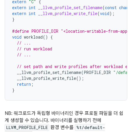
extern
"C"
{
extern
int
__llvm_profile_set_filename
(
const
char
*
extern
int
__llvm_profile_write_file
(
void
);
}
#define PROFILE_DIR "<location-writable-from-app>
void
workload
()
{
// ...
// run workload
// ...
// set path and write profiles after workload ex
__llvm_profile_set_filename
(
PROFILE_DIR
"/defau
__llvm_profile_write_file
();
return
;
}
NB: 워크로드가 독립형 바이너리인 경우 프로필 파일을 더 쉽
게 생성할 수 있습니다. 바이너리를 실행하기 전에
LLVM_PROFILE_FILE
환경 변수를
%t/default-