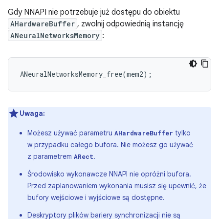
Gdy NNAPI nie potrzebuje już dostępu do obiektu
AHardwareBuffer
, zwolnij odpowiednią instancję
ANeuralNetworksMemory
:
ANeuralNetworksMemory_free
(
mem2
);
Uwaga:
Możesz używać parametru
tylko
AHardwareBuffer
w przypadku całego bufora. Nie możesz go używać
z parametrem
.
ARect
Środowisko wykonawcze NNAPI nie opróżni bufora.
Przed zaplanowaniem wykonania musisz się upewnić, że
bufory wejściowe i wyjściowe są dostępne.
Deskryptory plików bariery synchronizacji nie są