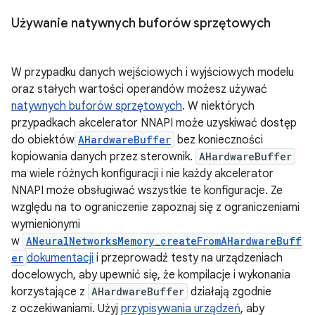
Używanie natywnych buforów sprzętowych
W przypadku danych wejściowych i wyjściowych modelu
oraz stałych wartości operandów możesz używać
natywnych buforów sprzętowych
. W niektórych
przypadkach akcelerator NNAPI może uzyskiwać dostęp
do obiektów
AHardwareBuffer
bez konieczności
kopiowania danych przez sterownik.
AHardwareBuffer
ma wiele różnych konfiguracji i nie każdy akcelerator
NNAPI może obsługiwać wszystkie te konfiguracje. Ze
względu na to ograniczenie zapoznaj się z ograniczeniami
wymienionymi
w
ANeuralNetworksMemory_createFromAHardwareBuff
er
dokumentacji
i przeprowadź testy na urządzeniach
docelowych, aby upewnić się, że kompilacje i wykonania
korzystające z
AHardwareBuffer
działają zgodnie
z oczekiwaniami. Użyj
przypisywania urządzeń
, aby