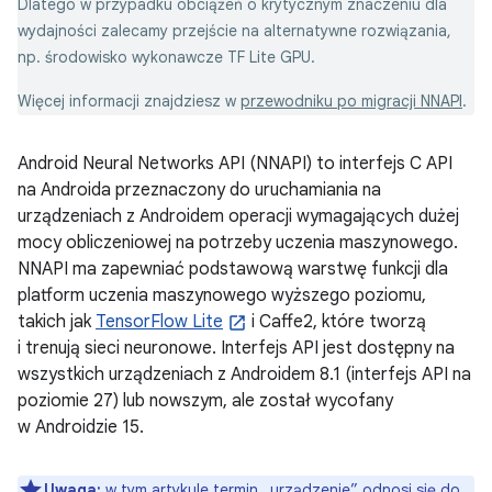
Dlatego w przypadku obciążeń o krytycznym znaczeniu dla
wydajności zalecamy przejście na alternatywne rozwiązania,
np. środowisko wykonawcze TF Lite GPU.
Więcej informacji znajdziesz w
przewodniku po migracji NNAPI
.
Android Neural Networks API (NNAPI) to interfejs C API
na Androida przeznaczony do uruchamiania na
urządzeniach z Androidem operacji wymagających dużej
mocy obliczeniowej na potrzeby uczenia maszynowego.
NNAPI ma zapewniać podstawową warstwę funkcji dla
platform uczenia maszynowego wyższego poziomu,
takich jak
TensorFlow Lite
i Caffe2, które tworzą
i trenują sieci neuronowe. Interfejs API jest dostępny na
wszystkich urządzeniach z Androidem 8.1 (interfejs API na
poziomie 27) lub nowszym, ale został wycofany
w Androidzie 15.
Uwaga:
w tym artykule termin „urządzenie” odnosi się do