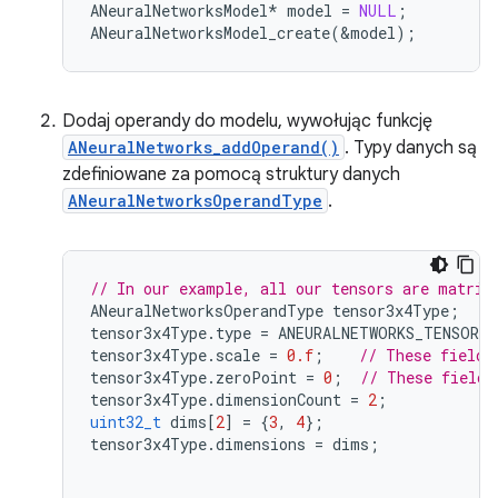
ANeuralNetworksModel
*
model
=
NULL
;
ANeuralNetworksModel_create
(
&
model
);
Dodaj operandy do modelu, wywołując funkcję
ANeuralNetworks_addOperand()
. Typy danych są
zdefiniowane za pomocą struktury danych
ANeuralNetworksOperandType
.
// In our example, all our tensors are matric
ANeuralNetworksOperandType
tensor3x4Type
;
tensor3x4Type
.
type
=
ANEURALNETWORKS_TENSOR_
tensor3x4Type
.
scale
=
0.f
;
// These fields
tensor3x4Type
.
zeroPoint
=
0
;
// These fields
tensor3x4Type
.
dimensionCount
=
2
;
uint32_t
dims
[
2
]
=
{
3
,
4
};
tensor3x4Type
.
dimensions
=
dims
;