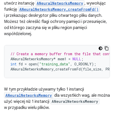
utwórz instancję
ANeuralNetworksMemory
, wywołując
funkcję
ANeuralNetworksMemory_createFromFd()
i przekazując deskryptor pliku otwartego pliku danych.
Możesz też określić flagi ochrony pamięci i przesunięcie,
od którego zaczyna się w pliku region pamięci
współdzielonej.
// Create a memory buffer from the file that conta
ANeuralNetworksMemory
*
mem1
=
NULL
;
int
fd
=
open
(
"training_data"
,
O_RDONLY
);
ANeuralNetworksMemory_createFromFd
(
file_size
,
PROT
W tym przykładzie używamy tylko 1 instancji
ANeuralNetworksMemory
dla wszystkich wag, ale można
użyć więcej niż 1 instancji
ANeuralNetworksMemory
w przypadku wielu plików.