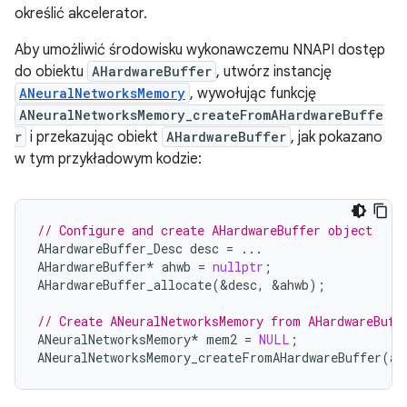
określić akcelerator.
Aby umożliwić środowisku wykonawczemu NNAPI dostęp
do obiektu
AHardwareBuffer
, utwórz instancję
ANeuralNetworksMemory
, wywołując funkcję
ANeuralNetworksMemory_createFromAHardwareBuffe
r
i przekazując obiekt
AHardwareBuffer
, jak pokazano
w tym przykładowym kodzie:
// Configure and create AHardwareBuffer object
AHardwareBuffer_Desc
desc
=
...
AHardwareBuffer
*
ahwb
=
nullptr
;
AHardwareBuffer_allocate
(
&
desc
,
&
ahwb
);
// Create ANeuralNetworksMemory from AHardwareBuff
ANeuralNetworksMemory
*
mem2
=
NULL
;
ANeuralNetworksMemory_createFromAHardwareBuffer
(
ah