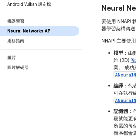
Android Vulkan 設定檔
Neural 
機器學習
要使用 NNA
器學習架構傳送的
Neural Networks API
遷移指南
NNAPI 主要
模型
：由
圖片
維 (2D)
卷
圖片解碼器
業。 成功
ANeural
編譯
：代
可在執行緒
ANeural
記憶體
：
段就能更
所需的每
衝區都會