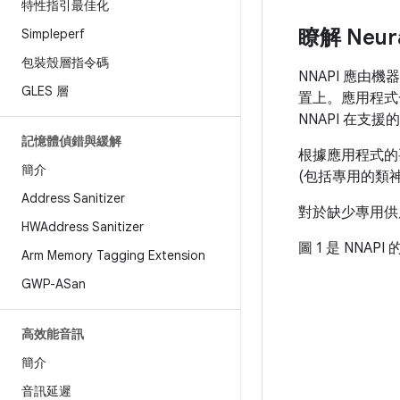
特性指引最佳化
瞭解 Neur
Simpleperf
包裝殼層指令碼
NNAPI 應由
GLES 層
置上。應用程式
NNAPI 在支
記憶體偵錯與緩解
根據應用程式的要
簡介
(包括專用的類神
Address Sanitizer
對於缺少專用供應商
HWAddress Sanitizer
圖 1 是 NNA
Arm Memory Tagging Extension
GWP-ASan
高效能音訊
簡介
音訊延遲