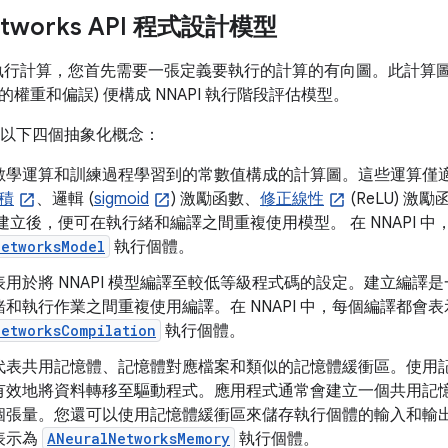
Networks API 程式設計模型
PI 執行計算，您首先需要一張定義要執行的計算的有向圖。此計算
權重和偏誤) 便構成 NNAPI 執行階段評估模型。
使用以下四個抽象化概念：
數學運算和訓練過程學習到的常數值構成的計算圖。這些運算僅適
積
、邏輯 (
sigmoid
) 激勵函數、
修正線性
(ReLU) 
建立後，便可在執行緒和編譯之間重複使用模型。 在 NNAPI 中
NetworksModel
執行個體。
表用於將 NNAPI 模型編譯至較低等級程式碼的設定。建立編譯
和執行作業之間重複使用編譯。在 NNAPI 中，每個編譯都會表
NetworksCompilation
執行個體。
代表共用記憶體、記憶體對應檔案和類似的記憶體緩衝區。使用記憶
有效地將資料轉移至驅動程式。應用程式通常會建立一個共用記
個張量。您還可以使用記憶體緩衝區來儲存執行個體的輸入和輸出。在
表示為
ANeuralNetworksMemory
執行個體。