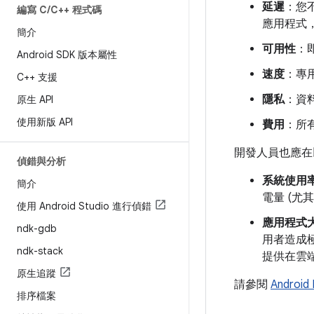
延遲
：您
編寫 C
/
C++ 程式碼
應用程式
簡介
可用性
：
Android SDK 版本屬性
速度
：專
C++ 支援
隱私
：資料
原生 API
使用新版 API
費用
：所有
開發人員也應在
偵錯與分析
系統使用
簡介
電量 (
使用 Android Studio 進行偵錯
應用程式
ndk-gdb
用者造成
ndk-stack
提供在雲
原生追蹤
請參閱
Android
排序檔案