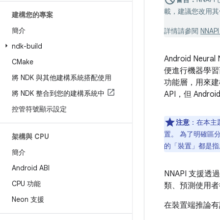
載，建議您改用其他解
建構您的專案
簡介
詳情請參閱
NNAP
ndk-build
Android Neu
CMake
便進行機器學習而
將 NDK 與其他建構系統搭配使用
功能層，用來建構及
將 NDK 整合到您的建構系統中
API，但 Andro
控管符號顯示設定
注意
：在本主題
置。 為了明確區分
架構與 CPU
的「裝置」都是指
簡介
Android ABI
NNAPI 支援
CPU 功能
類、預測使用者
Neon 支援
在裝置端推論有