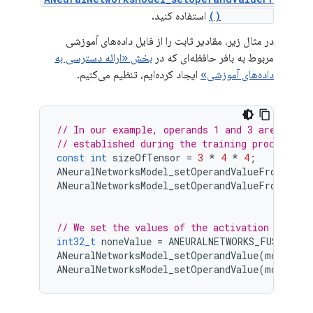
omMemory()
استفاده کنید.
در مثال زیر، مقادیر ثابت را از فایل داده‌های آموزشی
مربوط به بافر حافظه‌ای که در
بخش «ارائه دسترسی به
داده‌های آموزشی»
ایجاد کرده‌ایم، تنظیم می‌کنیم.
// In our example, operands 1 and 3 are const
// established during the training process
const
int
sizeOfTensor
=
3
*
4
*
4
;
// The
ANeuralNetworksModel_setOperandValueFromMemor
ANeuralNetworksModel_setOperandValueFromMemor
// We set the values of the activation operan
int32_t
noneValue
=
ANEURALNETWORKS_FUSED_NON
ANeuralNetworksModel_setOperandValue
(
model
,
2
ANeuralNetworksModel_setOperandValue
(
model
,
5