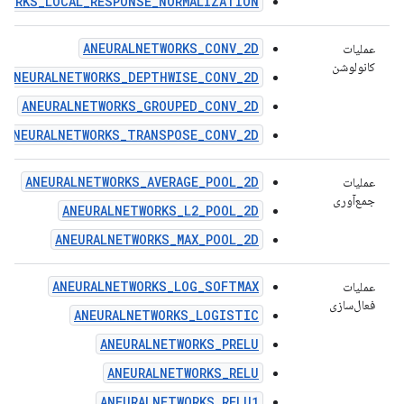
WORKS_LOCAL_RESPONSE_NORMALIZATION
ANEURALNETWORKS_CONV_2D
عملیات
کانولوشن
ANEURALNETWORKS_DEPTHWISE_CONV_2D
ANEURALNETWORKS_GROUPED_CONV_2D
ANEURALNETWORKS_TRANSPOSE_CONV_2D
ANEURALNETWORKS_AVERAGE_POOL_2D
عملیات
جمع‌آوری
ANEURALNETWORKS_L2_POOL_2D
ANEURALNETWORKS_MAX_POOL_2D
ANEURALNETWORKS_LOG_SOFTMAX
عملیات
فعال‌سازی
ANEURALNETWORKS_LOGISTIC
ANEURALNETWORKS_PRELU
ANEURALNETWORKS_RELU
ANEURALNETWORKS_RELU1