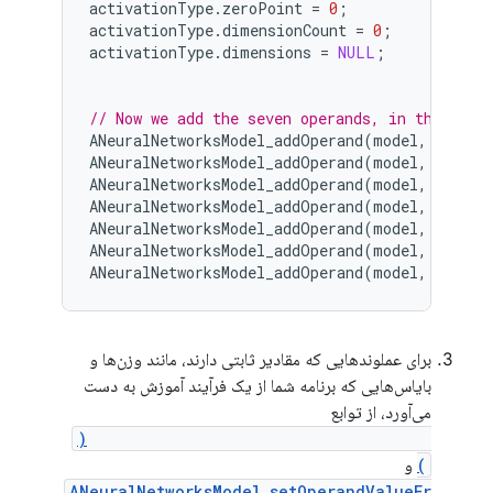
activationType
.
zeroPoint
=
0
;
activationType
.
dimensionCount
=
0
;
activationType
.
dimensions
=
NULL
;
// Now we add the seven operands, in the same
ANeuralNetworksModel_addOperand
(
model
,
&
tenso
ANeuralNetworksModel_addOperand
(
model
,
&
tenso
ANeuralNetworksModel_addOperand
(
model
,
&
activ
ANeuralNetworksModel_addOperand
(
model
,
&
tenso
ANeuralNetworksModel_addOperand
(
model
,
&
tenso
ANeuralNetworksModel_addOperand
(
model
,
&
activ
ANeuralNetworksModel_addOperand
(
model
,
&
tenso
برای عملوندهایی که مقادیر ثابتی دارند، مانند وزن‌ها و
بایاس‌هایی که برنامه شما از یک فرآیند آموزش به دست
می‌آورد، از توابع
ANeuralNetworksModel_setOperandValue(
)
و
ANeuralNetworksModel_setOperandValueFr