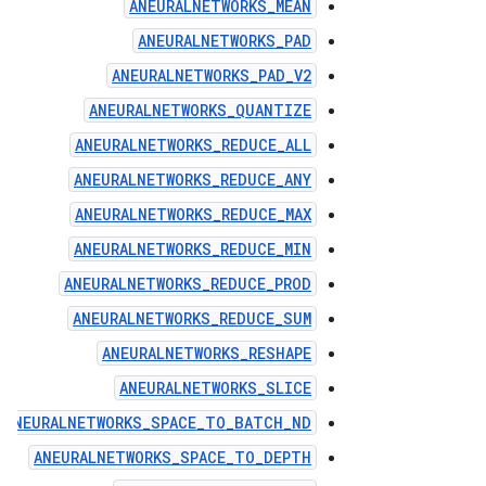
ANEURALNETWORKS_MEAN
ANEURALNETWORKS_PAD
ANEURALNETWORKS_PAD_V2
ANEURALNETWORKS_QUANTIZE
ANEURALNETWORKS_REDUCE_ALL
ANEURALNETWORKS_REDUCE_ANY
ANEURALNETWORKS_REDUCE_MAX
ANEURALNETWORKS_REDUCE_MIN
ANEURALNETWORKS_REDUCE_PROD
ANEURALNETWORKS_REDUCE_SUM
ANEURALNETWORKS_RESHAPE
ANEURALNETWORKS_SLICE
ANEURALNETWORKS_SPACE_TO_BATCH_ND
ANEURALNETWORKS_SPACE_TO_DEPTH