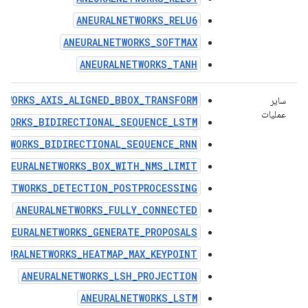
ANEURALNETWORKS_RELU6
ANEURALNETWORKS_SOFTMAX
ANEURALNETWORKS_TANH
TWORKS_AXIS_ALIGNED_BBOX_TRANSFORM
سایر
عملیات
TWORKS_BIDIRECTIONAL_SEQUENCE_LSTM
ETWORKS_BIDIRECTIONAL_SEQUENCE_RNN
ANEURALNETWORKS_BOX_WITH_NMS_LIMIT
LNETWORKS_DETECTION_POSTPROCESSING
ANEURALNETWORKS_FULLY_CONNECTED
ANEURALNETWORKS_GENERATE_PROPOSALS
NEURALNETWORKS_HEATMAP_MAX_KEYPOINT
ANEURALNETWORKS_LSH_PROJECTION
ANEURALNETWORKS_LSTM