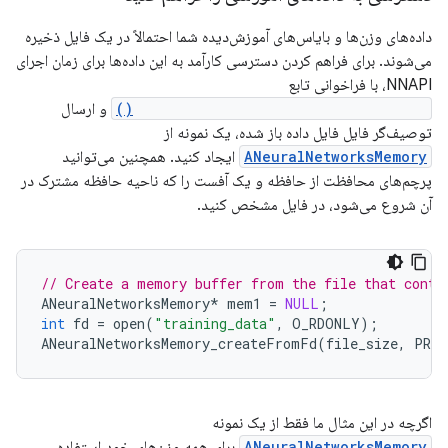
داده‌های وزن‌ها و بایاس‌های آموزش‌دیده شما احتمالاً در یک فایل ذخیره
می‌شوند. برای فراهم کردن دسترسی کارآمد به این داده‌ها برای زمان اجرای
NNAPI، با فراخوانی تابع
ANeuralNetworksMemory_createFromFd()
و ارسال
توصیف‌گر فایل فایل داده باز شده، یک نمونه از
ANeuralNetworksMemory
ایجاد کنید. همچنین می‌توانید
پرچم‌های محافظت از حافظه و یک آفست را که ناحیه حافظه مشترک در
آن شروع می‌شود، در فایل مشخص کنید.
// Create a memory buffer from the file that conta
ANeuralNetworksMemory
*
mem1
=
NULL
;
int
fd
=
open
(
"training_data"
,
O_RDONLY
);
ANeuralNetworksMemory_createFromFd
(
file_size
,
PROT
اگرچه در این مثال ما فقط از یک نمونه
ANeuralNetworksMemory
برای همه وزن‌های خود استفاده