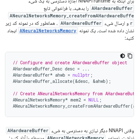
برای اینکه به NNAPI runtime اجازه دسترسی به یک شیء
AHardwareBuffer
را بدهید، با فراخوانی تابع
ANeuralNetworksMemory_createFromAHardwareBuffe
r
و ارسال شیء
AHardwareBuffer
، همانطور که در نمونه کد زیر
نشان داده شده است، یک نمونه
ANeuralNetworksMemory
ایجاد
کنید:
// Configure and create AHardwareBuffer object
AHardwareBuffer_Desc
desc
=
...
AHardwareBuffer
*
ahwb
=
nullptr
;
AHardwareBuffer_allocate
(
&
desc
,
&
ahwb
);
// Create ANeuralNetworksMemory from AHardwareBuff
ANeuralNetworksMemory
*
mem2
=
NULL
;
ANeuralNetworksMemory_createFromAHardwareBuffer
(
ah
وقتی NNAPI دیگر نیازی به دسترسی به شیء
AHardwareBuffer
نداشت، نمونه‌ی
ANeuralNetworksMemory
مربوطه را آزاد کنید: