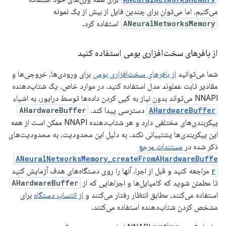
می‌کنیم، اما می‌توان برای چندین فایل از بیش از یک نمونه
ANeuralNetworksMemory
استفاده کرد.
از بافرهای سخت‌افزاری بومی استفاده کنید
شما می‌توانید
از بافرهای سخت‌افزاری بومی
برای ورودی‌ها، خروجی‌ها و
مقادیر ثابت عملوند مدل استفاده کنید. در موارد خاص، یک شتاب‌دهنده
NNAPI می‌تواند بدون نیاز به کپی کردن داده‌ها توسط درایور، به اشیاء
AHardwareBuffer
دسترسی پیدا کند.
AHardwareBuffer
پیکربندی‌های مختلفی دارد و هر شتاب‌دهنده NNAPI ممکن است از همه
این پیکربندی‌ها پشتیبانی نکند. به دلیل این محدودیت، به محدودیت‌های
ذکر شده در
مستندات مرجع
ANeuralNetworksMemory_createFromAHardwareBuffe
r
مراجعه کنید و قبل از اجرا، آنها را روی دستگاه‌های هدف آزمایش کنید
تا مطمئن شوید که کامپایل‌ها و اجراهایی که از
AHardwareBuffer
استفاده می‌کنند، مطابق انتظار رفتار می‌کنند و
از انتساب دستگاه
برای
مشخص کردن شتاب‌دهنده استفاده می‌کنند.