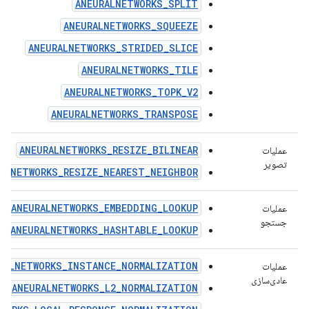
ANEURALNETWORKS_SPLIT
ANEURALNETWORKS_SQUEEZE
ANEURALNETWORKS_STRIDED_SLICE
ANEURALNETWORKS_TILE
ANEURALNETWORKS_TOPK_V2
ANEURALNETWORKS_TRANSPOSE
ANEURALNETWORKS_RESIZE_BILINEAR
عملیات
تصویر
ALNETWORKS_RESIZE_NEAREST_NEIGHBOR
ANEURALNETWORKS_EMBEDDING_LOOKUP
عملیات
جستجو
ANEURALNETWORKS_HASHTABLE_LOOKUP
RALNETWORKS_INSTANCE_NORMALIZATION
عملیات
عادی‌سازی
ANEURALNETWORKS_L2_NORMALIZATION