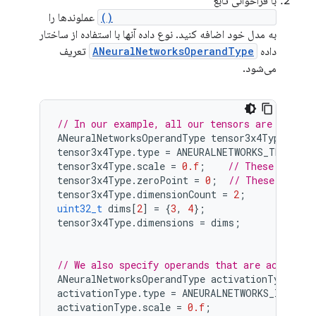
با فراخوانی تابع
ANeuralNetworks_addOperand()
عملوندها را
به مدل خود اضافه کنید. نوع داده آنها با استفاده از ساختار
داده
ANeuralNetworksOperandType
تعریف
می‌شود.
// In our example, all our tensors are matric
ANeuralNetworksOperandType
tensor3x4Type
;
tensor3x4Type
.
type
=
ANEURALNETWORKS_TENSOR_
tensor3x4Type
.
scale
=
0.f
;
// These fields
tensor3x4Type
.
zeroPoint
=
0
;
// These fields
tensor3x4Type
.
dimensionCount
=
2
;
uint32_t
dims
[
2
]
=
{
3
,
4
};
tensor3x4Type
.
dimensions
=
dims
;
// We also specify operands that are activati
ANeuralNetworksOperandType
activationType
;
activationType
.
type
=
ANEURALNETWORKS_INT32
;
activationType
.
scale
=
0.f
;