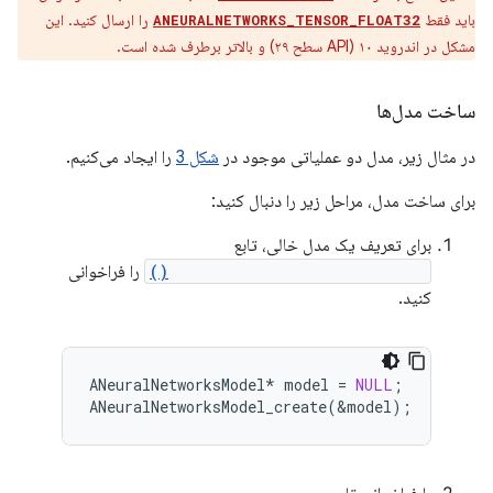
باید فقط
را ارسال کنید. این
ANEURALNETWORKS_TENSOR_FLOAT32
مشکل در اندروید ۱۰ (API سطح ۲۹) و بالاتر برطرف شده است.
ساخت مدل‌ها
در مثال زیر، مدل دو عملیاتی موجود در
شکل 3
را ایجاد می‌کنیم.
برای ساخت مدل، مراحل زیر را دنبال کنید:
برای تعریف یک مدل خالی، تابع
ANeuralNetworksModel_create()
را فراخوانی
کنید.
ANeuralNetworksModel
*
model
=
NULL
;
ANeuralNetworksModel_create
(
&
model
);