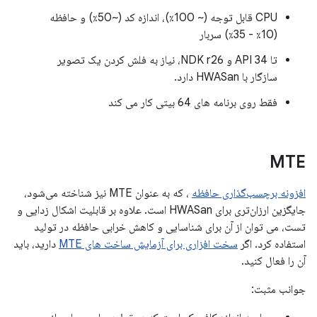
CPU قابل توجه (~ 100٪)، اندازه کد (~50٪) و حافظه
(10٪ - 35٪) سربار
تا API 34 و NDK r26، نیاز به فلش کردن یک تصویر
سازگار با HWASan دارد.
فقط روی برنامه های 64 بیتی کار می کند
MTE
افزونه برچسب‌گذاری حافظه
، که به عنوان MTE نیز شناخته می‌شود،
جایگزین ارزان‌تری برای HWASan است. علاوه بر قابلیت اشکال زدایی و
تست، می توان از آن برای شناسایی و کاهش خرابی حافظه در تولید
استفاده کرد. اگر
سخت افزاری برای آزمایش ساخت های MTE
دارید، باید
آن را فعال کنید.
جوانب مثبت: