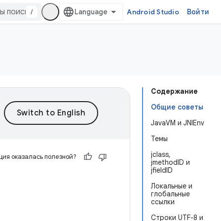
/
Android Studio
Войти
Содержание
Общие советы
JavaVM и JNIEnv
Темы
jclass,
ия оказалась полезной?
jmethodID и
jfieldID
Локальные и
глобальные
ссылки
Строки UTF-8 и