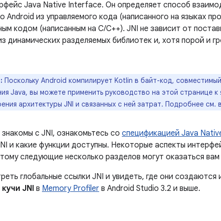
рфейс Java Native Interface. Он определяет способ взаим
 Android из управляемого кода (написанного на языках пр
ивным кодом (написанным на C/C++). JNI не зависит от пост
 из динамических разделяемых библиотек и, хотя порой и 
:
Поскольку Android компилирует Kotlin в байт-код, совместимый
я Java, вы можете применить руководство на этой странице к 
зрения архитектуры JNI и связанных с ней затрат. Подробнее см.
 знакомы с JNI, ознакомьтесь со
спецификацией Java Native
JNI и какие функции доступны. Некоторые аспекты интерфе
этому следующие несколько разделов могут оказаться вам
еть глобальные ссылки JNI и увидеть, где они создаются 
е
кучи JNI
в
Memory Profiler
в Android Studio 3.2 и выше.