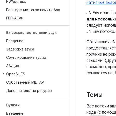
HWAddress
нативные вызо
Расширение тегов памяти Arm
JNIEnv использ
ГВП-АСан
для нескольк
следует испол
JNIEnv потока.
Высококачественный звук
Введение
Объявления JN
предоставляет 
Задержка звука
причине не ре
Сэмплирование аудио
языками. (Дру
ААудио
возможно, при
ссылается на J
Open
SL ES
Собственный MIDI API
Дополнительные ресурсы
Темы
Вулкан
Все потоки яв
кода (с помо
Введение