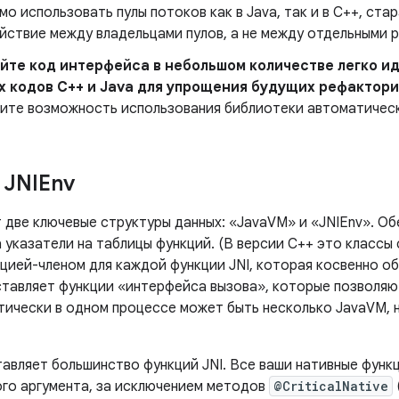
о использовать пулы потоков как в Java, так и в C++, ста
йствие между владельцами пулов, а не между отдельными 
йте код интерфейса в небольшом количестве легко 
 кодов C++ и Java для упрощения будущих рефактори
ите возможность использования библиотеки автоматическ
 JNIEnv
 две ключевые структуры данных: «JavaVM» и «JNIEnv». Обе
 указатели на таблицы функций. (В версии C++ это классы 
цией-членом для каждой функции JNI, которая косвенно об
тавляет функции «интерфейса вызова», которые позволяю
тически в одном процессе может быть несколько JavaVM, н
авляет большинство функций JNI. Все ваши нативные функц
ого аргумента, за исключением методов
@CriticalNative