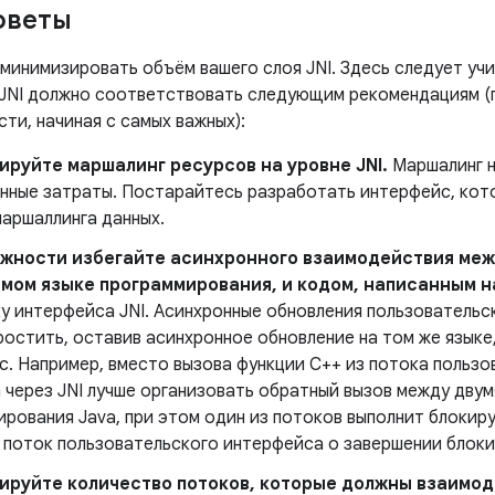
оветы
минимизировать объём вашего слоя JNI. Здесь следует учи
JNI должно соответствовать следующим рекомендациям (
ти, начиная с самых важных):
руйте маршалинг ресурсов на уровне JNI.
Маршалинг н
нные затраты. Постарайтесь разработать интерфейс, кот
маршаллинга данных.
ожности избегайте асинхронного взаимодействия меж
мом языке программирования, и кодом, написанным н
у интерфейса JNI. Асинхронные обновления пользовательс
остить, оставив асинхронное обновление на том же языке,
с. Например, вместо вызова функции C++ из потока пользо
 через JNI лучше организовать обратный вызов между двум
рования Java, при этом один из потоков выполнит блокир
 поток пользовательского интерфейса о завершении блок
руйте количество потоков, которые должны взаимоде