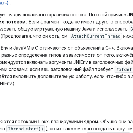
вы»)
.
уется для локального хранения потока. По этой причине
JN
их потоков
. Если фрагмент кода не имеет другого способа
ьзовать общую виртуальную машину Java и использовать
G
 (Предполагая, что он есть; см.
AttachCurrentThread
ниже
IEnv и JavaVM в C отличаются от объявлений в C++. Вклю
разные определения типов в зависимости от того, включён 
комендуется включать аргументы JNIEnv в заголовочные фа
гими словами: если ваш заголовочный файл требует
#ifdef
дётся выполнить дополнительную работу, если что-либо в
NIEnv.)
ляются потоками Linux, планируемыми ядром. Обычно они з
щью
Thread.start()
), но их также можно создать в друго