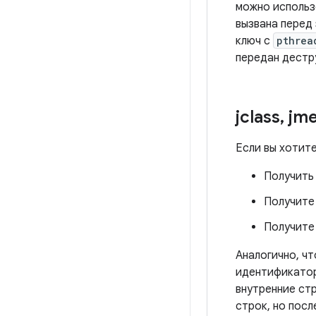
можно исполь
вызвана перед
ключ с
pthrea
передан дестру
jclass
,
jme
Если вы хотит
Получить
Получите
Получите
Аналогично, чт
идентификатор
внутренние ст
строк, но посл