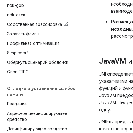
необходим
ndk-gdb
взаимоде
ndk-стек
Размеща
Собственная трассировка
исходных
Заказать файлы
рассмотр
Профильная оптимизация
Simpleperf
Java
VM и
Обернуть сценарий оболочки
Слои ГЛЕС
JNI определяет
указателями на
функций и функ
Отладка и устранение ошибок
памяти
JavaVM предос
JavaVM. Теоре
Введение
одну.
Адресное дезинфицирующее
средство
JNIEnv предост
качестве перв
Дезинфицирующее средство