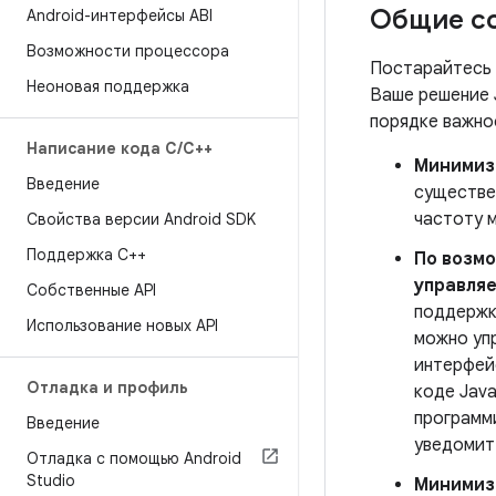
Общие с
Android-интерфейсы ABI
Возможности процессора
Постарайтесь 
Неоновая поддержка
Ваше решение 
порядке важнос
Написание кода C
/
C++
Минимизи
Введение
существе
частоту 
Свойства версии Android SDK
Поддержка С++
По возм
управляе
Собственные API
поддержк
Использование новых API
можно упр
интерфей
Отладка и профиль
коде Java
программи
Введение
уведомит
Отладка с помощью Android
Studio
Минимизи