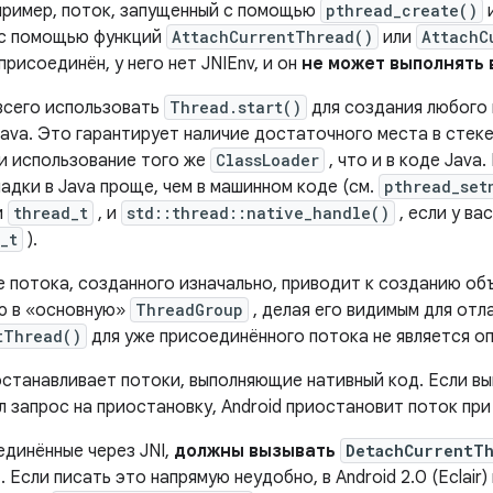
пример, поток, запущенный с помощью
pthread_create()
 с помощью функций
AttachCurrentThread()
или
AttachC
присоединён, у него нет JNIEnv, и он
не может выполнять 
всего использовать
Thread.start()
для создания любого 
ava. Это гарантирует наличие достаточного места в стеке
и использование того же
ClassLoader
, что и в коде Java
адки в Java проще, чем в машинном коде (см.
pthread_set
и
thread_t
, и
std::thread::native_handle()
, если у ва
_t
).
 потока, созданного изначально, приводит к созданию о
ю в «основную»
ThreadGroup
, делая его видимым для отл
tThread()
для уже присоединённого потока не является о
иостанавливает потоки, выполняющие нативный код. Если в
 запрос на приостановку, Android приостановит поток при
единённые через JNI,
должны вызывать
DetachCurrentTh
. Если писать это напрямую неудобно, в Android 2.0 (Eclair