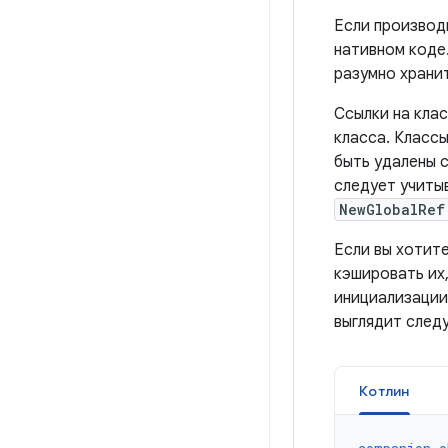
Если производи
нативном коде
разумно храни
Ссылки на кла
класса. Классы
быть удалены с
следует учиты
NewGlobalRef
Если вы хотит
кэшировать их,
инициализации
выглядит след
Котлин