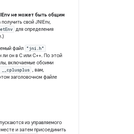
IEnv не может быть общим
 получить свой JNIEnv,
etEnv
для определения
.)
чаемый файл
"jni.h"
ли он в C или C++. По этой
йлы, включаемые обоими
 __cplusplus
, вам,
 этом заголовочном файле
апускаются из управляемого
м месте и затем присоединить