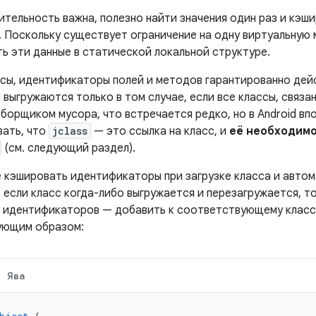
тельность важна, полезно найти значения один раз и кэши
. Поскольку существует ограничение на одну виртуальную 
ть эти данные в статической локальной структуре.
ссы, идентификаторы полей и методов гарантированно дей
 выгружаются только в том случае, если все классы, связан
борщиком мусора, что встречается редко, но в Android вп
вать, что
jclass
— это ссылка на класс, и
её необходим
(см. следующий раздел).
е кэшировать идентификаторы при загрузке класса и авто
 если класс когда-либо выгружается и перезагружается, т
 идентификаторов — добавить к соответствующему класс
ующим образом:
Ява