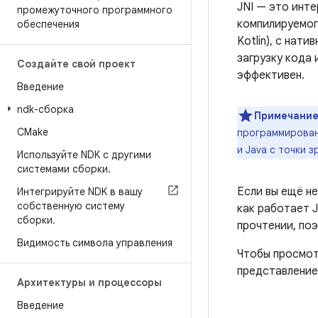
JNI — это инте
промежуточного программного
компилируемого
обеспечения
Kotlin), с нат
загрузку кода
Создайте свой проект
эффективен.
Введение
ndk-сборка
Примечание
CMake
программировани
и Java с точки 
Используйте NDK с другими
системами сборки
.
Если вы ещё не
Интегрируйте NDK в вашу
собственную систему
как работает 
сборки
.
прочтении, по
Видимость символа управления
Чтобы просмотр
представлени
Архитектуры и процессоры
Введение