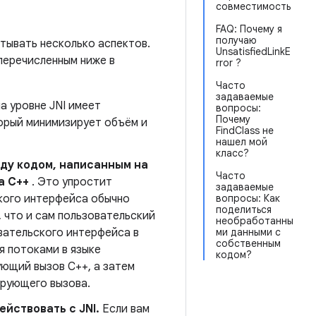
совместимость
FAQ: Почему я
получаю
тывать несколько аспектов.
UnsatisfiedLinkE
перечисленным ниже в
rror ?
Часто
задаваемые
а уровне JNI имеет
вопросы:
Почему
орый минимизирует объём и
FindClass не
нашел мой
класс?
ду кодом, написанным на
Часто
а C++
. Это упростит
задаваемые
кого интерфейса обычно
вопросы: Как
поделиться
 что и сам пользовательский
необработанны
вательского интерфейса в
ми данными с
собственным
я потоками в языке
кодом?
ующий вызов C++, а затем
ирующего вызова.
йствовать с JNI.
Если вам