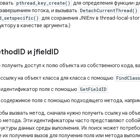
зовать
pthread_key_create()
для определения функции-д
 завершением потока, и вызывать
DetachCurrentThread()
d_setspecific()
для сохранения JNIEnv в thread-local-sto
ктору в качестве аргумента.)
thod
ID и jfield
ID
е получить доступ к полю объекта из собственного кода, 
 ссылку на объект класса для класса с помощью
FindClass
 идентификатор поля с помощью
GetFieldID
 содержимое поля с помощью подходящего метода, напри
обы вызвать метод, сначала нужно получить ссылку на объе
 метода. Эти идентификаторы часто представляют собой
руктуры данных среды выполнения. Их поиск может потребо
е их получения вызов для получения поля или метода выпол