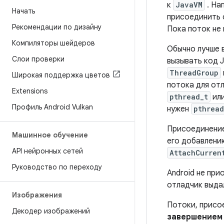
к
JavaVM
. На
Начать
присоединить
Рекомендации по дизайну
Пока поток не 
Компиляторы шейдеров
Обычно лучше 
Слои проверки
вызывать код J
ThreadGroup
Широкая поддержка цветов
потока для отл
Extensions
pthread_t
ил
Профиль Android Vulkan
нужен
pthread
Присоединение
Машинное обучение
его добавлени
API нейронных сетей
AttachCurren
Руководство по переходу
Android не пр
отладчик выдал
Изображения
Потоки, присо
Декодер изображений
завершением