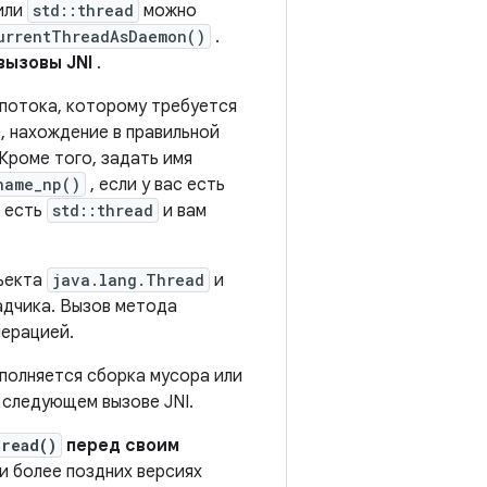
или
std::thread
можно
urrentThreadAsDaemon()
.
вызовы JNI
.
потока, которому требуется
, нахождение в правильной
. Кроме того, задать имя
name_np()
, если у вас есть
с есть
std::thread
и вам
бъекта
java.lang.Thread
и
адчика. Вызов метода
перацией.
ыполняется сборка мусора или
 следующем вызове JNI.
read()
перед своим
) и более поздних версиях