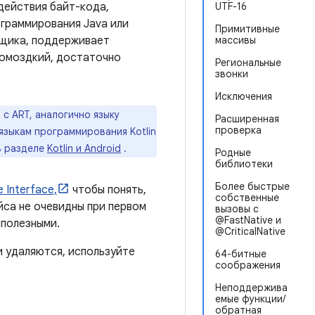
одействия байт-кода,
UTF-16
ограммирования Java или
Примитивные
авщика, поддерживает
массивы
громоздкий, достаточно
Региональные
звонки
Исключения
 с ART, аналогично языку
Расширенная
проверка
языкам программирования Kotlin
 в разделе
Kotlin и Android
.
Родные
библиотеки
Более быстрые
 Interface,
чтобы понять,
собственные
йса не очевидны при первом
вызовы с
@FastNative и
 полезными.
@CriticalNative
и удаляются, используйте
64-битные
соображения
Неподдержива
емые функции/
обратная