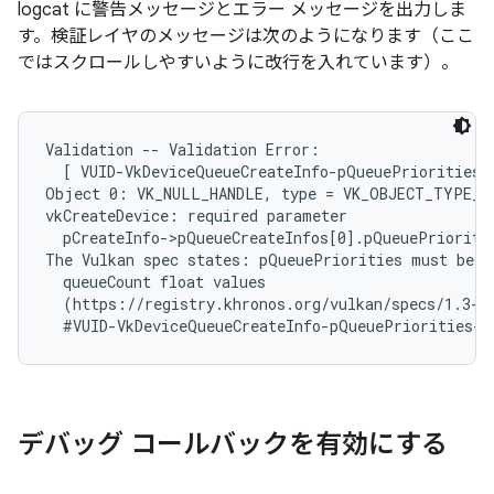
logcat に警告メッセージとエラー メッセージを出力しま
す。検証レイヤのメッセージは次のようになります（ここ
ではスクロールしやすいように改行を入れています）。
Validation -- Validation Error:

  [ VUID-VkDeviceQueueCreateInfo-pQueuePriorities-p
Object 0: VK_NULL_HANDLE, type = VK_OBJECT_TYPE_DE
vkCreateDevice: required parameter

  pCreateInfo->pQueueCreateInfos[0].pQueuePrioritie
The Vulkan spec states: pQueuePriorities must be a 
  queueCount float values

  (https://registry.khronos.org/vulkan/specs/1.3-ex
デバッグ コールバックを有効にする