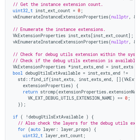
// Get the instance extension count.
uint32_t
inst_ext_count
=
0
;
vkEnumerateInstanceExtensionProperties
(
nullptr
,
&
i
// Enumerate the instance extensions.
VkExtensionProperties
inst_exts
[
inst_ext_count
];
vkEnumerateInstanceExtensionProperties
(
nullptr
,
&
i
// Check for debug utils extension within the syst
// Check if the debug utils extension is available
VkExtensionProperties
*
inst_exts_end
=
inst_exts
+
bool
debugUtilsExtAvailable
=
inst_exts_end
!=
std
::
find_if
(
inst_exts
,
inst_exts_end
,
[](
VkExte
extensionProperties
)
{
return
strcmp
(
extensionProperties
.
extensionNam
VK_EXT_DEBUG_UTILS_EXTENSION_NAME
)
==
0
;
});
if
(
!
debugUtilsExtAvailable
)
{
// Also check the layers for the debug utils ext
for
(
auto
layer
:
layer_props
)
{
uint32_t
layer_ext_count
;