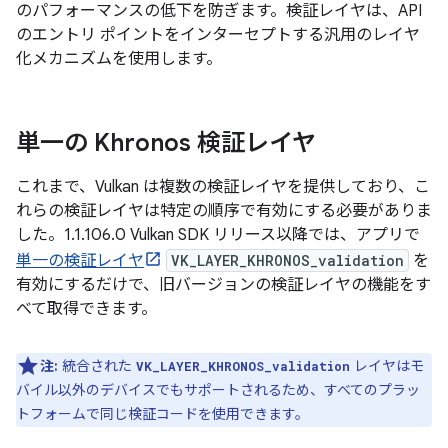
のパフォーマンスの低下を防ぎます。検証レイヤは、API
のエントリ ポイントをインターセプトする汎用のレイヤ
化メカニズムを使用します。
単一の Khronos 検証レイヤ
これまで、Vulkan は複数の検証レイヤを提供しており、こ
れらの検証レイヤは特定の順序で有効にする必要がありま
した。1.1.106.0 Vulkan SDK リリース以降では、アプリで
単一の検証レイヤ
VK_LAYER_KHRONOS_validation
を
有効にするだけで、旧バージョンの検証レイヤの機能をす
べて取得できます。
注:
統合された
レイヤはモ
VK_LAYER_KHRONOS_validation
バイル以外のデバイスでもサポートされるため、すべてのプラッ
トフォームで同じ検証コードを使用できます。