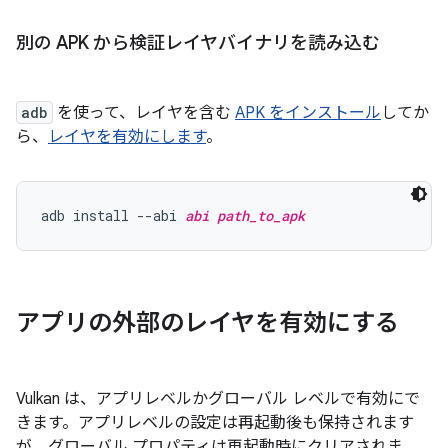
別の APK から検証レイヤバイナリを読み込む
adb
を使って、レイヤを含む
APK をインストール
してか
ら、
レイヤを有効にします
。
adb install --abi 
abi
path_to_apk
アプリの外部のレイヤを有効にする
Vulkan は、アプリレベルかグローバル レベルで有効にで
きます。アプリレベルの設定は再起動後も保持されます
が、グローバル プロパティは再起動時にクリアされま