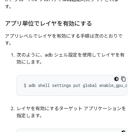
す。
アプリ単位でレイヤを有効にする
アプリレベルでレイヤを有効にする手順は次のとおりで
す。
次のように、adb シェル設定を使用してレイヤを有
効にします。
レイヤを有効にするターゲット アプリケーションを
指定します。