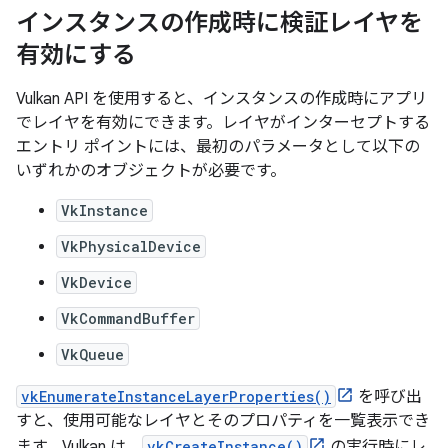
インスタンスの作成時に検証レイヤを
有効にする
Vulkan API を使用すると、インスタンスの作成時にアプリ
でレイヤを有効にできます。レイヤがインターセプトする
エントリ ポイントには、最初のパラメータとして以下の
いずれかのオブジェクトが必要です。
VkInstance
VkPhysicalDevice
VkDevice
VkCommandBuffer
VkQueue
vkEnumerateInstanceLayerProperties()
を呼び出
すと、使用可能なレイヤとそのプロパティを一覧表示でき
ます。Vulkan は、
vkCreateInstance()
の実行時にレ