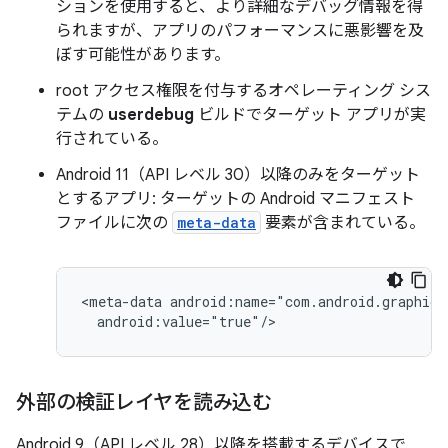
ションを使用すると、より詳細なデバッグ情報を得
られますが、アプリのパフォーマンスに悪影響を及
ぼす可能性があります。
root アクセス権限を付与するオペレーティング シス
テムの
userdebug
ビルドでターゲット アプリが実
行されている。
Android 11（API レベル 30）以降のみをターゲット
とするアプリ: ターゲットの Android マニフェスト
ファイルに次の
meta-data
要素が含まれている。
<meta-data
android:value="true"/>
外部の検証レイヤを読み込む
Android 9（API レベル 28）以降を搭載するデバイスで