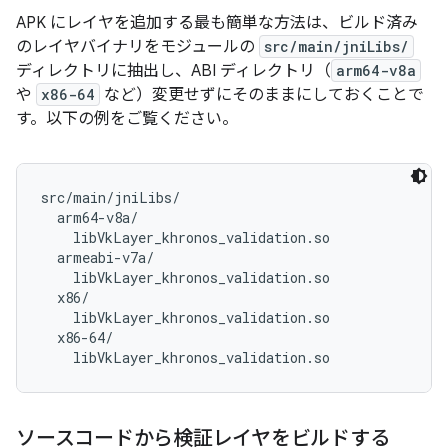
APK にレイヤを追加する最も簡単な方法は、ビルド済み
のレイヤバイナリをモジュールの
src/main/jniLibs/
ディレクトリに抽出し、ABI ディレクトリ（
arm64-v8a
や
x86-64
など）変更せずにそのままにしておくことで
す。以下の例をご覧ください。
src/main/jniLibs/

  arm64-v8a/

    libVkLayer_khronos_validation.so

  armeabi-v7a/

    libVkLayer_khronos_validation.so

  x86/

    libVkLayer_khronos_validation.so

  x86-64/

ソースコードから検証レイヤをビルドする