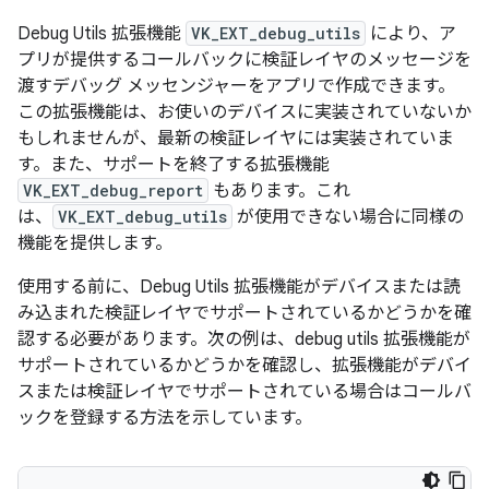
Debug Utils 拡張機能
VK_EXT_debug_utils
により、ア
プリが提供するコールバックに検証レイヤのメッセージを
渡すデバッグ メッセンジャーをアプリで作成できます。
この拡張機能は、お使いのデバイスに実装されていないか
もしれませんが、最新の検証レイヤには実装されていま
す。また、サポートを終了する拡張機能
VK_EXT_debug_report
もあります。これ
は、
VK_EXT_debug_utils
が使用できない場合に同様の
機能を提供します。
使用する前に、Debug Utils 拡張機能がデバイスまたは読
み込まれた検証レイヤでサポートされているかどうかを確
認する必要があります。次の例は、debug utils 拡張機能が
サポートされているかどうかを確認し、拡張機能がデバイ
スまたは検証レイヤでサポートされている場合はコールバ
ックを登録する方法を示しています。