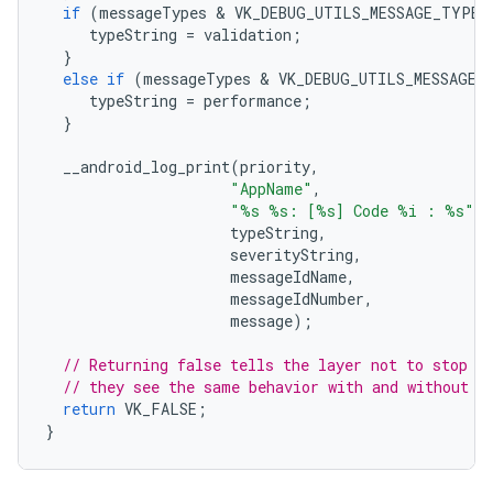
if
(
messageTypes
 & 
VK_DEBUG_UTILS_MESSAGE_TYPE_
typeString
=
validation
;
}
else
if
(
messageTypes
 & 
VK_DEBUG_UTILS_MESSAGE_
typeString
=
performance
;
}
__android_log_print
(
priority
,
"AppName"
,
"%s %s: [%s] Code %i : %s"
,
typeString
,
severityString
,
messageIdName
,
messageIdNumber
,
message
);
// Returning false tells the layer not to stop w
// they see the same behavior with and without v
return
VK_FALSE
;
}