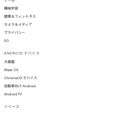
ゲーム
機械学習
健康＆フィットネス
カメラ＆メディア
プライバシー
5G
ANDROID デバイス
大画面
Wear OS
ChromeOS デバイス
自動車向け Android
Android TV
リリース