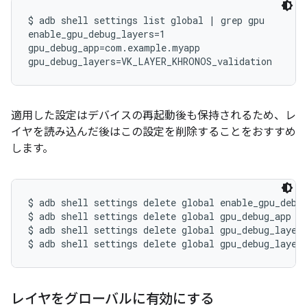
$ adb shell settings list global | grep gpu

enable_gpu_debug_layers=1

gpu_debug_app=com.example.myapp

適用した設定はデバイスの再起動後も保持されるため、レ
イヤを読み込んだ後はこの設定を削除することをおすすめ
します。
$ adb shell settings delete global enable_gpu_debug
$ adb shell settings delete global gpu_debug_app

$ adb shell settings delete global gpu_debug_layers
レイヤをグローバルに有効にする