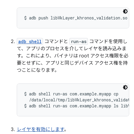
adb shell
コマンドと
run-as
コマンドを使用し
て、アプリのプロセスを介してレイヤを読み込みま
す。これにより、バイナリは root アクセス権限を必
要とせずに、アプリと同じデバイス アクセス権を持
つことになります。
$ adb shell run-as com.example.myapp cp

  /data/local/tmp/libVkLayer_khronos_validatio
レイヤを有効にします
。