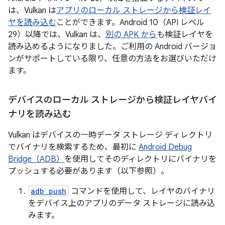
は、Vulkan は
アプリのローカル ストレージから検証レイ
ヤを読み込む
ことができます。Android 10（API レベル
29）以降では、Vulkan は、
別の APK から
も検証レイヤを
読み込めるようになりました。ご利用の Android バージョ
ンがサポートしている限り、任意の方法をお選びいただけ
ます。
デバイスのローカル ストレージから検証レイヤバイ
ナリを読み込む
Vulkan はデバイスの一時データ ストレージ ディレクトリ
でバイナリを検索するため、最初に
Android Debug
Bridge（ADB）
を使用してそのディレクトリにバイナリを
プッシュする必要があります（以下参照）。
adb push
コマンドを使用して、レイヤのバイナリ
をデバイス上のアプリのデータ ストレージに読み込
みます。